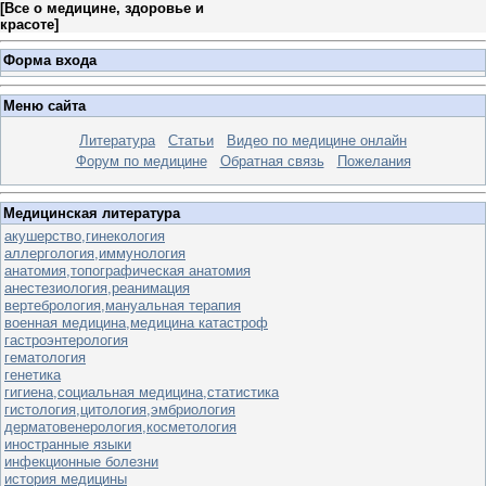
[
Все о медицине, здоровье и
красоте
]
Форма входа
Меню сайта
Литература
Статьи
Видео по медицине онлайн
Форум по медицине
Обратная связь
Пожелания
Медицинская литература
акушерство,гинекология
аллергология,иммунология
анатомия,топографическая анатомия
анестезиология,реанимация
вертебрология,мануальная терапия
военная медицина,медицина катастроф
гастроэнтерология
гематология
генетика
гигиена,социальная медицина,статистика
гистология,цитология,эмбриология
дерматовенерология,косметология
иностранные языки
инфекционные болезни
история медицины