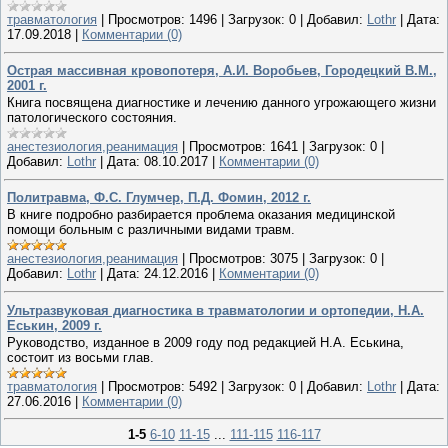
травматология
|
Просмотров:
1496
|
Загрузок:
0
|
Добавил:
Lothr
|
Дата:
17.09.2018
|
Комментарии (0)
Острая массивная кровопотеря, А.И. Воробьев, Городецкий В.М.,
2001 г.
Книга посвящена диагностике и лечению данного угрожающего жизни
патологического состояния.
анестезиология,реанимация
|
Просмотров:
1641
|
Загрузок:
0
|
Добавил:
Lothr
|
Дата:
08.10.2017
|
Комментарии (0)
Политравма, Ф.С. Глумчер, П.Д. Фомин, 2012 г.
В книге подробно разбирается проблема оказания медицинской
помощи больным с различными видами травм.
анестезиология,реанимация
|
Просмотров:
3075
|
Загрузок:
0
|
Добавил:
Lothr
|
Дата:
24.12.2016
|
Комментарии (0)
Ультразвуковая диагностика в травматологии и ортопедии, Н.А.
Еськин, 2009 г.
Руководство, изданное в 2009 году под редакцией Н.А. Еськина,
состоит из восьми глав.
травматология
|
Просмотров:
5492
|
Загрузок:
0
|
Добавил:
Lothr
|
Дата:
27.06.2016
|
Комментарии (0)
1-5
6-10
11-15
...
111-115
116-117