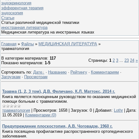
эндокринология
эфферентная терапия
эндоскопия
Статьи
Статьи различной медицинской тематики
иностранная литература
Медицинская литература на иностранных языках
Главная
»
Файлы
»
МЕДИЦИНСКАЯ ЛИТЕРАТУРА
»
травматология
В категории материалов
:
117
Страницы
:
1
2
3
...
23
24
»
Показано материалов
:
1-5
Сортировать по
:
Дате
·
Названию
·
Рейтингу
·
Комментариям
·
Загрузкам
·
Просмотрам
Травма (1, 2, 3 том), Д.В. Феличано, К.Л. Маттокс, 2014 г.
Книга является полноценным руководством по оказанию медицинской
помощи больным с травматизмом.
травматология
|
Просмотров:
1658
|
Загрузок:
0
|
Добавил:
Lothr
|
Дата:
11.05.2019
|
Комментарии (0)
Предупреждение плоскостопия, А.В. Чоговадзе, 1960 г.
Книга посвящена профилактике распространенного ортопедического
заболевания.