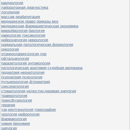
кардиология
лабораторная диагностика
логопедия
массаж,реабилитация
медицинское право,приказы моз
медицинская,фармацевтическая экономика
микробиология,биология
наркология,токсикология
нейрохирургия,неврология
нормальная,патологическая физиология
онкология
оториноларингология,лор
офтальмология
паразитология,энтомология
патологическая анатомия,судебная медицина
педиатрия,неонатология
психиатрия,психология
пульмонология,фтизиатрия
сексопатология
стоматология,челюстно-лицевая хирургия
травматология
трансфузиология
терапия
узи,рентгенология,томография
урология,нефрология
фармакология
химия,биохимия
хирургия