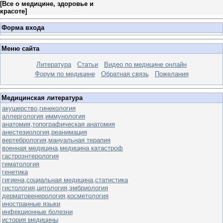
[
Все о медицине, здоровье и
красоте
]
Форма входа
Меню сайта
Литература
Статьи
Видео по медицине онлайн
Форум по медицине
Обратная связь
Пожелания
Медицинская литература
акушерство,гинекология
аллергология,иммунология
анатомия,топографическая анатомия
анестезиология,реанимация
вертебрология,мануальная терапия
военная медицина,медицина катастроф
гастроэнтерология
гематология
генетика
гигиена,социальная медицина,статистика
гистология,цитология,эмбриология
дерматовенерология,косметология
иностранные языки
инфекционные болезни
история медицины