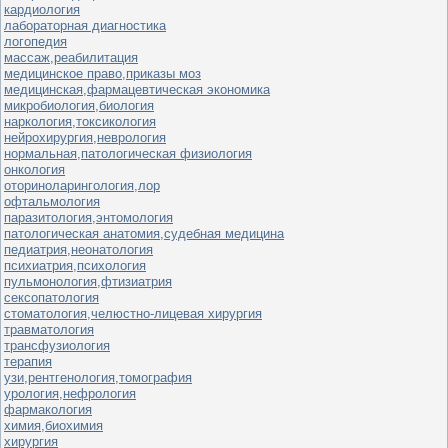
кардиология
лабораторная диагностика
логопедия
массаж,реабилитация
медицинское право,приказы моз
медицинская,фармацевтическая экономика
микробиология,биология
наркология,токсикология
нейрохирургия,неврология
нормальная,патологическая физиология
онкология
оториноларингология,лор
офтальмология
паразитология,энтомология
патологическая анатомия,судебная медицина
педиатрия,неонатология
психиатрия,психология
пульмонология,фтизиатрия
сексопатология
стоматология,челюстно-лицевая хирургия
травматология
трансфузиология
терапия
узи,рентгенология,томография
урология,нефрология
фармакология
химия,биохимия
хирургия