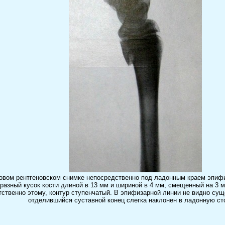
овом рентгеновском снимке непосредственно под ладонным краем эпиф
разный кусок кости длиной в 13 мм и шириной в 4 мм, смещенный на 3 
тственно этому, контур ступенчатый. В эпифизарной линии не видно су
отделившийся суставной конец слегка наклонен в ладонную ст