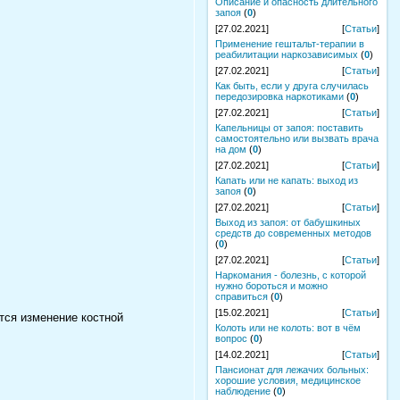
Описание и опасность длительного
запоя
(
0
)
[27.02.2021]
[
Статьи
]
Применение гештальт-терапии в
реабилитации наркозависимых
(
0
)
[27.02.2021]
[
Статьи
]
Как быть, если у друга случилась
передозировка наркотиками
(
0
)
[27.02.2021]
[
Статьи
]
Капельницы от запоя: поставить
самостоятельно или вызвать врача
на дом
(
0
)
[27.02.2021]
[
Статьи
]
Капать или не капать: выход из
запоя
(
0
)
[27.02.2021]
[
Статьи
]
Выход из запоя: от бабушкиных
средств до современных методов
(
0
)
[27.02.2021]
[
Статьи
]
Наркомания - болезнь, с которой
нужно бороться и можно
справиться
(
0
)
[15.02.2021]
[
Статьи
]
тся изменение костной
Колоть или не колоть: вот в чём
вопрос
(
0
)
[14.02.2021]
[
Статьи
]
Пансионат для лежачих больных:
хорошие условия, медицинское
наблюдение
(
0
)