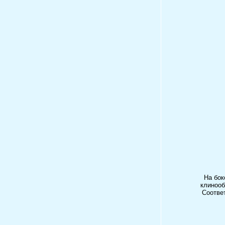
На бок
клинооб
Соотве