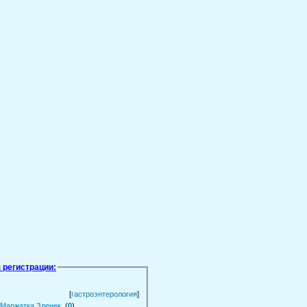
 регистрации:
[
гастроэнтерология
]
 Маржатка Зденек.
(
0
)