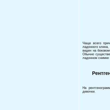
Чаще всего прич
ладонного клина,
виден на боковом
Обычно существен
ладонном снимке 
Рентге
На рентгенограм
девочки.