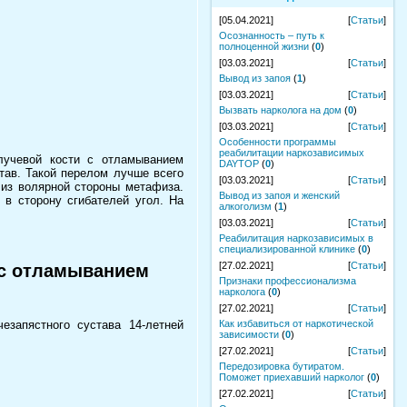
[05.04.2021]
[
Статьи
]
Осознанность – путь к
полноценной жизни
(
0
)
[03.03.2021]
[
Статьи
]
Вывод из запоя
(
1
)
[03.03.2021]
[
Статьи
]
Вызвать нарколога на дом
(
0
)
[03.03.2021]
[
Статьи
]
Особенности программы
реабилитации наркозависимых
лучевой кости с отламыванием
DAYTOP
(
0
)
тав. Такой перелом лучше всего
[03.03.2021]
[
Статьи
]
 из волярной стороны метафиза.
Вывод из запоя и женский
в сторону сгибателей угол. На
алкоголизм
(
1
)
[03.03.2021]
[
Статьи
]
Реабилитация наркозависимых в
специализированной клинике
(
0
)
[27.02.2021]
[
Статьи
]
 с отламыванием
Признаки профессионализма
нарколога
(
0
)
[27.02.2021]
[
Статьи
]
езапястного сустава 14-летней
Как избавиться от наркотической
зависимости
(
0
)
[27.02.2021]
[
Статьи
]
Передозировка бутиратом.
Поможет приехавший нарколог
(
0
)
[27.02.2021]
[
Статьи
]