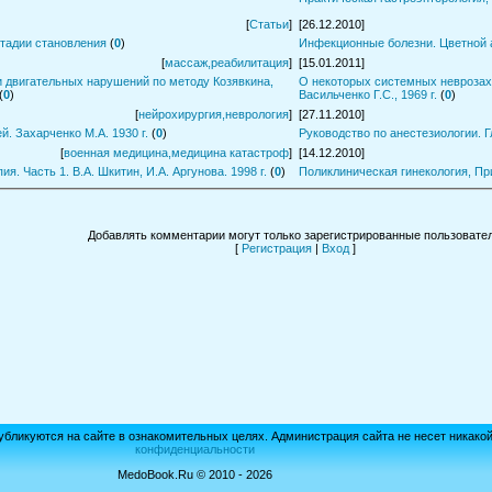
[
Статьи
]
[26.12.2010]
тадии становления
(
0
)
Инфекционные болезни. Цветной ат
[
массаж,реабилитация
]
[15.01.2011]
 двигательных нарушений по методу Козявкина,
О некоторых системных неврозах 
(
0
)
Васильченко Г.С., 1969 г.
(
0
)
[
нейрохирургия,неврология
]
[27.11.2010]
й. Захарченко М.А. 1930 г.
(
0
)
Руководство по анестезиологии. Г
[
военная медицина,медицина катастроф
]
[14.12.2010]
я. Часть 1. В.А. Шкитин, И.А. Аргунова. 1998 г.
(
0
)
Поликлиническая гинекология, При
Добавлять комментарии могут только зарегистрированные пользовател
[
Регистрация
|
Вход
]
убликуются на сайте в ознакомительных целях. Администрация сайта не несет никако
конфиденциальности
MedoBook.Ru © 2010 - 2026