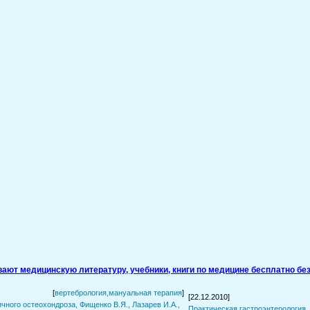
ивают медицинскую литературу, учебники, книги по медицине бесплатно без
[
вертебрология,мануальная терапия
]
[22.12.2010]
чного остеохондроза, Фищенко В.Я., Лазарев И.А.,
Практическая гастроэнтерология,