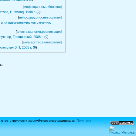
[
инфекционные болезни
]
лас, Р. Эмонд. 1998 г.
(
0
)
[
нейрохирургия,неврология
]
и их патогенетическом лечении,
[
анестезиология,реанимация
]
лумчер, Трещинский. 2008 г.
(
0
)
[
акушерство,гинекология
]
лепская В.Н. 2005 г.
(
0
)
и.
й ответственности за опубликованые материалы.
Политика