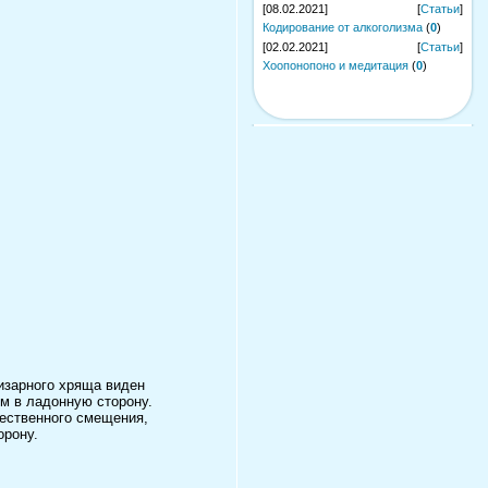
[08.02.2021]
[
Статьи
]
Кодирование от алкоголизма
(
0
)
[02.02.2021]
[
Статьи
]
Хоопонопоно и медитация
(
0
)
изарного хряща виден
мм в ладонную сторону.
щественного смещения,
орону.