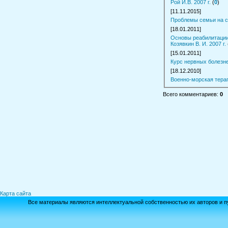
Рой И.В. 2007 г.
(
0
)
[11.11.2015]
Проблемы семьи на с
[18.01.2011]
Основы реабилитации
Козявкин В. И. 2007 г.
[15.01.2011]
Курс нервных болезне
[18.12.2010]
Военно-морская терапи
Всего комментариев
:
0
Карта сайта
Все материалы являются интеллектуальной собственностью их авторов и п