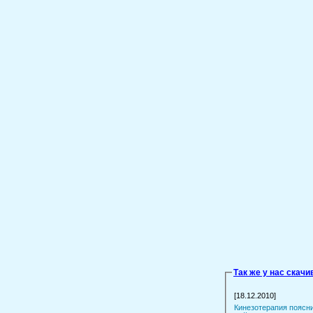
Так же у нас скач
[18.12.2010]
Кинезотерапия поясни