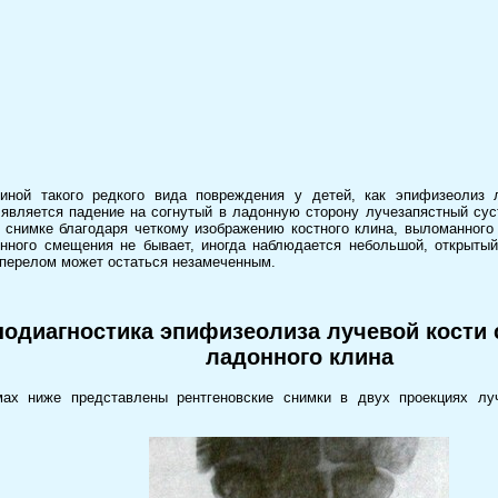
иной такого редкого вида повреждения у детей, как эпифизеолиз 
 является падение на согнутый в ладонную сторону лучезапястный сус
 снимке благодаря четкому изображению костного клина, выломанного
ного смещения не бывает, иногда наблюдается небольшой, открытый 
перелом может остаться незамеченным.
нодиагностика эпифизеолиза лучевой кости
ладонного клина
мах ниже представлены рентгеновские снимки в двух проекциях луч