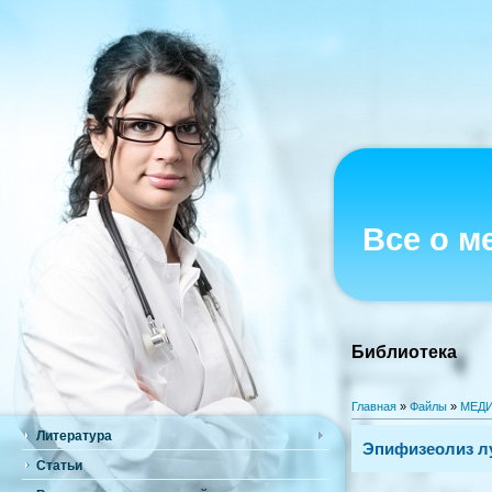
Все о м
Библиотека
Главная
»
Файлы
»
МЕДИ
Литература
Эпифизеолиз лу
Статьи