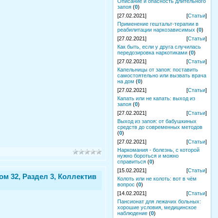
Описание и опасность длительного
запоя
(
0
)
[27.02.2021]
[
Статьи
]
Применение гештальт-терапии в
реабилитации наркозависимых
(
0
)
[27.02.2021]
[
Статьи
]
Как быть, если у друга случилась
передозировка наркотиками
(
0
)
[27.02.2021]
[
Статьи
]
Капельницы от запоя: поставить
самостоятельно или вызвать врача
на дом
(
0
)
[27.02.2021]
[
Статьи
]
Капать или не капать: выход из
запоя
(
0
)
[27.02.2021]
[
Статьи
]
Выход из запоя: от бабушкиных
средств до современных методов
(
0
)
[27.02.2021]
[
Статьи
]
Наркомания - болезнь, с которой
нужно бороться и можно
справиться
(
0
)
[15.02.2021]
[
Статьи
]
м 32, Раздел 3, Коллектив
Колоть или не колоть: вот в чём
вопрос
(
0
)
[14.02.2021]
[
Статьи
]
Пансионат для лежачих больных:
хорошие условия, медицинское
наблюдение
(
0
)