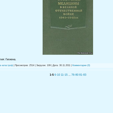
ия: Гигиена.
а катастроф
| Просмотров: 2514 | Загрузок: 109 | Дата:
30.11.2011
|
Комментарии (0)
1-5
6-10
11-15
...
76-80
81-83