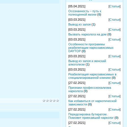
[05.04.2021]
[
Статьи
]
Осознанность – путь к
полноценной жизни
(
0
)
[03.03.2021]
[
Статьи
]
Вывод из запоя
(
1
)
[03.03.2021]
[
Статьи
]
Вызвать нарколога на дом
(
0
)
[03.03.2021]
[
Статьи
]
Особенности программы
реабилитации наркозависимых
DAYTOP
(
0
)
[03.03.2021]
[
Статьи
]
Вывод из запоя и женский
алкоголизм
(
1
)
[03.03.2021]
[
Статьи
]
Реабилитация наркозависимых в
специализированной клинике
(
0
)
[27.02.2021]
[
Статьи
]
Признаки профессионализма
нарколога
(
0
)
[27.02.2021]
[
Статьи
]
Как избавиться от наркотической
зависимости
(
0
)
[27.02.2021]
[
Статьи
]
Передозировка бутиратом.
Поможет приехавший нарколог
(
0
)
[27.02.2021]
[
Статьи
]