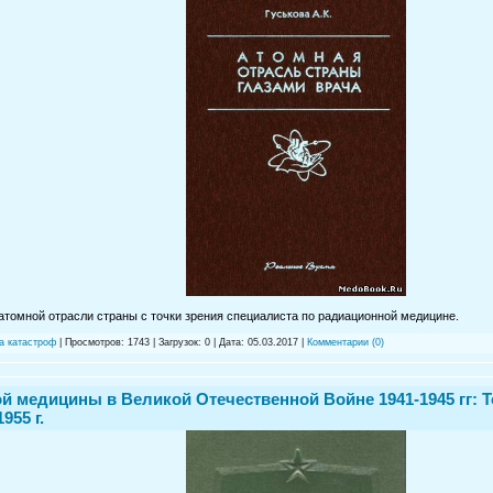
 атомной отрасли страны с точки зрения специалиста по радиационной медицине.
а катастроф
| Просмотров: 1743 | Загрузок: 0 | Дата:
05.03.2017
|
Комментарии (0)
й медицины в Великой Отечественной Войне 1941-1945 гг: То
955 г.