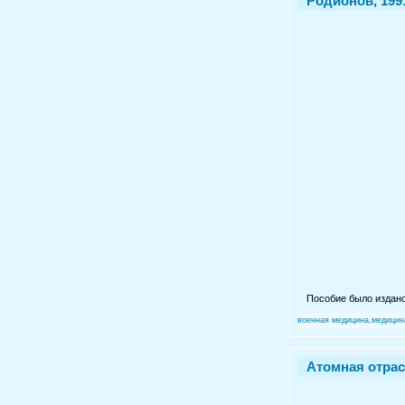
Родионов, 1991
Пособие было издан
военная медицина,медицин
Атомная отрасл