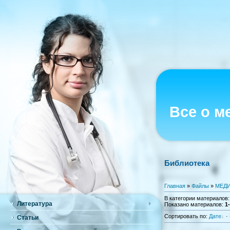
Все о м
Библиотека
Главная
»
Файлы
»
МЕДИ
В категории материалов
Литература
Показано материалов
:
1
Сортировать по
:
Дате
·
Статьи