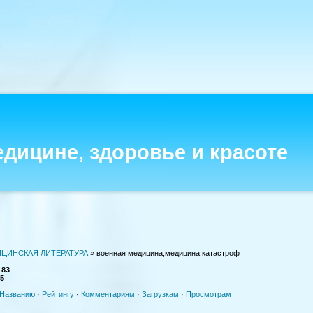
едицине, здоровье и красоте
ЦИНСКАЯ ЛИТЕРАТУРА
» военная медицина,медицина катастроф
:
83
-5
Названию
·
Рейтингу
·
Комментариям
·
Загрузкам
·
Просмотрам