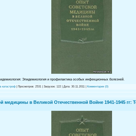
Эпидемиология: Эпидемиология и профилактика особых инфекционных болезней.
а катастроф
| Просмотров: 2531 | Загрузок: 122 | Дата:
30.11.2011
|
Комментарии (0)
й медицины в Великой Отечественной Войне 1941-1945 гг: Т