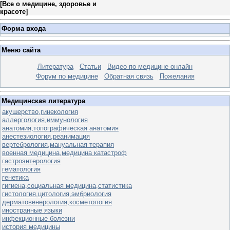
[
Все о медицине, здоровье и
красоте
]
Форма входа
Меню сайта
Литература
Статьи
Видео по медицине онлайн
Форум по медицине
Обратная связь
Пожелания
Медицинская литература
акушерство,гинекология
аллергология,иммунология
анатомия,топографическая анатомия
анестезиология,реанимация
вертебрология,мануальная терапия
военная медицина,медицина катастроф
гастроэнтерология
гематология
генетика
гигиена,социальная медицина,статистика
гистология,цитология,эмбриология
дерматовенерология,косметология
иностранные языки
инфекционные болезни
история медицины