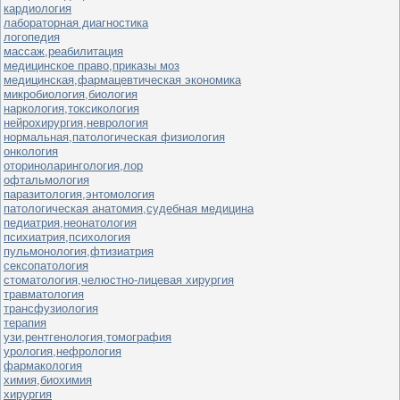
кардиология
лабораторная диагностика
логопедия
массаж,реабилитация
медицинское право,приказы моз
медицинская,фармацевтическая экономика
микробиология,биология
наркология,токсикология
нейрохирургия,неврология
нормальная,патологическая физиология
онкология
оториноларингология,лор
офтальмология
паразитология,энтомология
патологическая анатомия,судебная медицина
педиатрия,неонатология
психиатрия,психология
пульмонология,фтизиатрия
сексопатология
стоматология,челюстно-лицевая хирургия
травматология
трансфузиология
терапия
узи,рентгенология,томография
урология,нефрология
фармакология
химия,биохимия
хирургия