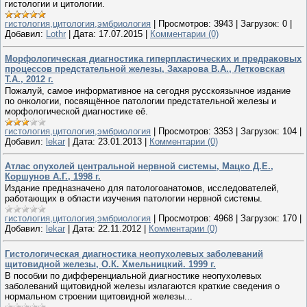
гистологии и цитологии.
гистология,цитология,эмбриология
|
Просмотров:
3943
|
Загрузок:
0
|
Добавил:
Lothr
|
Дата:
17.07.2015
|
Комментарии (0)
Морфологическая диагностика гиперпластических и предраковых
процессов предстательной железы, Захарова В.А., Летковская
Т.А., 2012 г.
Пожалуй, самое информативное на сегодня русскоязычное издание
по онкологии, посвящённое патологии предстательной железы и
морфологической диагностике её.
гистология,цитология,эмбриология
|
Просмотров:
3353
|
Загрузок:
104
|
Добавил:
lekar
|
Дата:
23.01.2013
|
Комментарии (0)
Атлас опухолей центральной нервной системы, Мацко Д.Е.,
Коршунов А.Г., 1998 г.
Издание предназначено для патологоанатомов, исследователей,
работающих в области изучения патологии нервной системы.
гистология,цитология,эмбриология
|
Просмотров:
4968
|
Загрузок:
170
|
Добавил:
lekar
|
Дата:
22.11.2012
|
Комментарии (0)
Гистологическая диагностика неопухолевых заболеваний
щитовидной железы, О.К. Хмельницкий. 1999 г.
В пособии по дифференциальной диагностике неопухолевых
заболеваний щитовидной железы излагаются краткие сведения о
нормальном строении щитовидной железы...