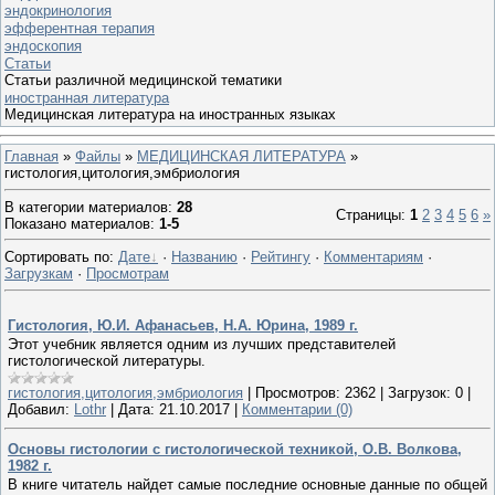
эндокринология
эфферентная терапия
эндоскопия
Статьи
Статьи различной медицинской тематики
иностранная литература
Медицинская литература на иностранных языках
Главная
»
Файлы
»
МЕДИЦИНСКАЯ ЛИТЕРАТУРА
»
гистология,цитология,эмбриология
В категории материалов
:
28
Страницы
:
1
2
3
4
5
6
»
Показано материалов
:
1-5
Сортировать по
:
Дате
·
Названию
·
Рейтингу
·
Комментариям
·
Загрузкам
·
Просмотрам
Гистология, Ю.И. Афанасьев, Н.А. Юрина, 1989 г.
Этот учебник является одним из лучших представителей
гистологической литературы.
гистология,цитология,эмбриология
|
Просмотров:
2362
|
Загрузок:
0
|
Добавил:
Lothr
|
Дата:
21.10.2017
|
Комментарии (0)
Основы гистологии с гистологической техникой, О.В. Волкова,
1982 г.
В книге читатель найдет самые последние основные данные по общей