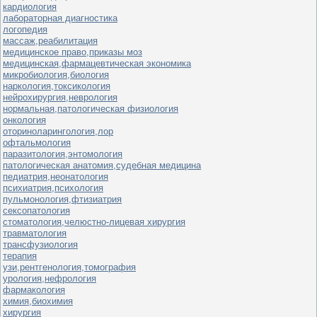
кардиология
лабораторная диагностика
логопедия
массаж,реабилитация
медицинское право,приказы моз
медицинская,фармацевтическая экономика
микробиология,биология
наркология,токсикология
нейрохирургия,неврология
нормальная,патологическая физиология
онкология
оториноларингология,лор
офтальмология
паразитология,энтомология
патологическая анатомия,судебная медицина
педиатрия,неонатология
психиатрия,психология
пульмонология,фтизиатрия
сексопатология
стоматология,челюстно-лицевая хирургия
травматология
трансфузиология
терапия
узи,рентгенология,томография
урология,нефрология
фармакология
химия,биохимия
хирургия