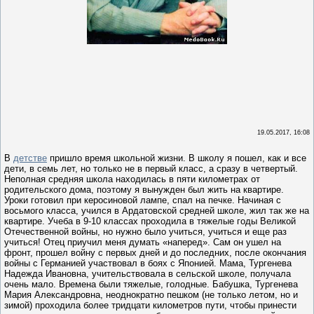
19.05.2017, 16:08
В
детстве
пришло время школьной жизни. В школу я пошел, как и все
дети, в семь лет, но только не в первый класс, а сразу в четвертый.
Неполная средняя школа находилась в пяти километрах от
родительского дома, поэтому я вынужден был жить на квартире.
Уроки готовил при керосиновой лампе, спал на печке. Начиная с
восьмого класса, учился в Ардатовской средней школе, жил так же на
квартире. Учеба в 9-10 классах проходила в тяжелые годы Великой
Отечественной войны, но нужно было учиться, учиться и еще раз
учиться! Отец приучил меня думать «наперед». Сам он ушел на
фронт, прошел войну с первых дней и до последних, после окончания
войны с Германией участвовал в боях с Японией. Мама, Тургенева
Надежда Ивановна, учительствовала в сельской школе, получала
очень мало. Времена были тяжелые, голодные. Бабушка, Тургенева
Мария Александровна, неоднократно пешком (не только летом, но и
зимой) проходила более тридцати километров пути, чтобы принести