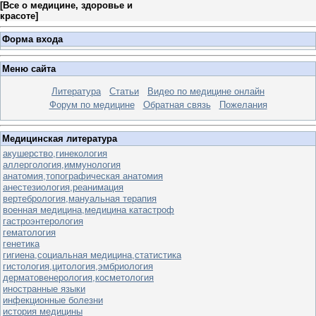
[
Все о медицине, здоровье и
красоте
]
Форма входа
Меню сайта
Литература
Статьи
Видео по медицине онлайн
Форум по медицине
Обратная связь
Пожелания
Медицинская литература
акушерство,гинекология
аллергология,иммунология
анатомия,топографическая анатомия
анестезиология,реанимация
вертебрология,мануальная терапия
военная медицина,медицина катастроф
гастроэнтерология
гематология
генетика
гигиена,социальная медицина,статистика
гистология,цитология,эмбриология
дерматовенерология,косметология
иностранные языки
инфекционные болезни
история медицины