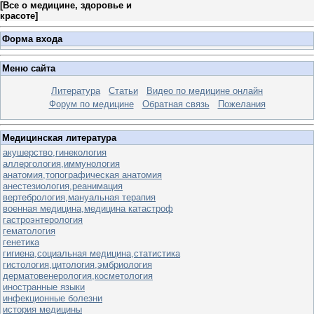
[
Все о медицине, здоровье и
красоте
]
Форма входа
Меню сайта
Литература
Статьи
Видео по медицине онлайн
Форум по медицине
Обратная связь
Пожелания
Медицинская литература
акушерство,гинекология
аллергология,иммунология
анатомия,топографическая анатомия
анестезиология,реанимация
вертебрология,мануальная терапия
военная медицина,медицина катастроф
гастроэнтерология
гематология
генетика
гигиена,социальная медицина,статистика
гистология,цитология,эмбриология
дерматовенерология,косметология
иностранные языки
инфекционные болезни
история медицины