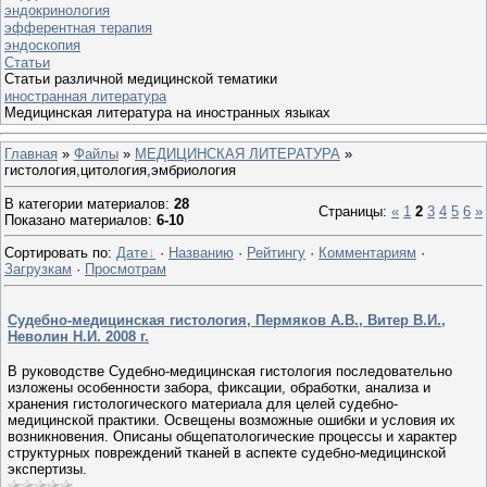
эндокринология
эфферентная терапия
эндоскопия
Статьи
Статьи различной медицинской тематики
иностранная литература
Медицинская литература на иностранных языках
Главная
»
Файлы
»
МЕДИЦИНСКАЯ ЛИТЕРАТУРА
»
гистология,цитология,эмбриология
В категории материалов
:
28
Страницы
:
«
1
2
3
4
5
6
»
Показано материалов
:
6-10
Сортировать по
:
Дате
·
Названию
·
Рейтингу
·
Комментариям
·
Загрузкам
·
Просмотрам
Судебно-медицинская гистология, Пермяков А.В., Витер В.И.,
Неволин Н.И. 2008 г.
В руководстве Судебно-медицинская гистология последовательно
изложены особенности забора, фиксации, обработки, анализа и
хранения гистологического материала для целей судебно-
медицинской практики. Освещены возможные ошибки и условия их
возникновения. Описаны общепатологические процессы и характер
структурных повреждений тканей в аспекте судебно-медицинской
экспертизы.