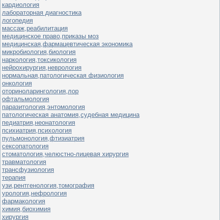
кардиология
лабораторная диагностика
логопедия
массаж,реабилитация
медицинское право,приказы моз
медицинская,фармацевтическая экономика
микробиология,биология
наркология,токсикология
нейрохирургия,неврология
нормальная,патологическая физиология
онкология
оториноларингология,лор
офтальмология
паразитология,энтомология
патологическая анатомия,судебная медицина
педиатрия,неонатология
психиатрия,психология
пульмонология,фтизиатрия
сексопатология
стоматология,челюстно-лицевая хирургия
травматология
трансфузиология
терапия
узи,рентгенология,томография
урология,нефрология
фармакология
химия,биохимия
хирургия