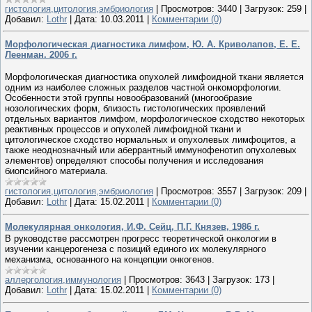
гистология,цитология,эмбриология
|
Просмотров:
3440
|
Загрузок:
259
|
Добавил:
Lothr
|
Дата:
10.03.2011
|
Комментарии (0)
Морфологическая диагностика лимфом, Ю. А. Криволапов, Е. Е.
Леенман. 2006 г.
Морфологическая диагностика опухолей лимфоидной ткани является
одним из наиболее сложных разделов частной онкоморфологии.
Особенности этой группы новообразований (многообразие
нозологических форм, близость гистологических проявлений
отдельных вариантов лимфом, морфологическое сходство некоторых
реактивных процессов и опухолей лимфоидной ткани и
цитологическое сходство нормальных и опухолевых лимфоцитов, а
также неоднозначный или аберрантный иммунофенотип опухолевых
элементов) определяют способы получения и исследования
биопсийного материала.
гистология,цитология,эмбриология
|
Просмотров:
3557
|
Загрузок:
209
|
Добавил:
Lothr
|
Дата:
15.02.2011
|
Комментарии (0)
Молекулярная онкология, И.Ф. Сейц, П.Г. Князев, 1986 г.
В руководстве рассмотрен прогресс теоретической онкологии в
изучении канцерогенеза с позиций единого их молекулярного
механизма, основанного на концепции онкогенов.
аллергология,иммунология
|
Просмотров:
3643
|
Загрузок:
173
|
Добавил:
Lothr
|
Дата:
15.02.2011
|
Комментарии (0)