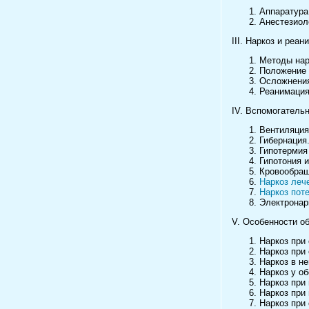
Аппаратура
Анестезиол
III. Наркоз и реан
Методы нар
Положение 
Осложнения
Реанимация
IV. Вспомогатель
Вентиляция
Гибернация
Гипотермия
Гипотония 
Кровообращ
Наркоз леч
Наркоз пот
Электронар
V. Особенности о
Наркоз при
Наркоз при 
Наркоз в н
Наркоз у о
Наркоз при
Наркоз при
Наркоз при