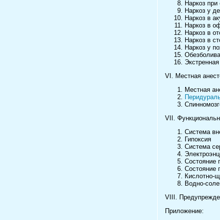
Наркоз при 
Наркоз у де
Наркоз в а
Наркоз в о
Наркоз в о
Наркоз в ст
Наркоз у п
Обезболива
Экстренная
VI. Местная анест
Местная ан
Перидураль
Спинномозг
VII. Функциональн
Система вн
Гипоксия
Система се
Электроэн
Состояние 
Состояние 
Кислотно-щ
Водно-соле
VIII. Предупрежде
Приложение: