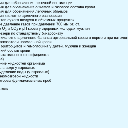
ия для обозначения легочной вентиляции
ия для обозначения объемов и газового состава крови
ия для обозначения легочных объемов
ия кислотно-щелочного равновесия
став сухого воздуха в объемных процентах
 давление газов при давлении 700 мм рт. ст.
е O
и CO
и pH крови у здоровых молодых мужчин
2
2
езерв по стандартному бикарбонату
 кислотно-щелочного баланса артериальной крови в норме и при патолог
показатели нормальной крови
 эритроцитов и гемоглобина у детей, мужчин и женщин
кий состав крови
ыхательного коэффициента
в)
ние жидкостей организма
ь в воде у взрослых
ыделение воды (у взрослых)
нномозговой жидкости
оторых функциональных проб
атель