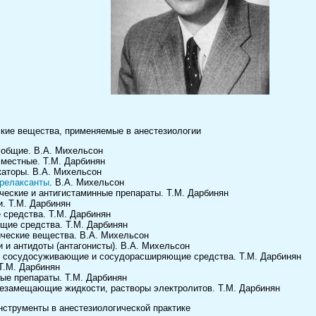
ские вещества, применяемые в анестезиологии
 общие. В.А. Михельсон
 местные. Т.М. Дарбинян
каторы. В.А. Михельсон
релаксанты
. В.А. Михельсон
ческие и антигистаминные препараты. Т.М. Дарбинян
и. Т.М. Дарбинян
 средства. Т.М. Дарбинян
щие средства. Т.М. Дарбинян
ческие вещества. В.А. Михельсон
и и антидоты (антагонисты). В.А. Михельсон
 сосудосуживающие и сосудорасширяющие средства. Т.М. Дарбинян
Т.М. Дарбинян
ые препараты. Т.М. Дарбинян
везамещающие жидкости, растворы электролитов. Т.М. Дарбинян
инструменты в анестезиологической практике