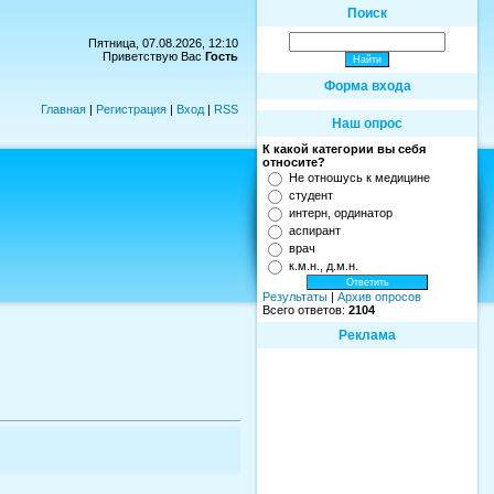
Поиск
Пятница, 07.08.2026, 12:10
Приветствую Вас
Гость
Форма входа
Главная
|
Регистрация
|
Вход
|
RSS
Наш опрос
К какой категории вы себя
относите?
Не отношусь к медицине
студент
интерн, ординатор
аспирант
врач
к.м.н., д.м.н.
Результаты
|
Архив опросов
Всего ответов:
2104
Реклама