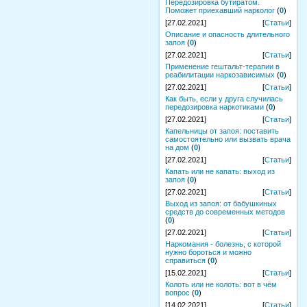
Передозировка бутиратом.
Поможет приехавший нарколог
(
0
)
[27.02.2021]
[
Статьи
]
Описание и опасность длительного
запоя
(
0
)
[27.02.2021]
[
Статьи
]
Применение гештальт-терапии в
реабилитации наркозависимых
(
0
)
[27.02.2021]
[
Статьи
]
Как быть, если у друга случилась
передозировка наркотиками
(
0
)
[27.02.2021]
[
Статьи
]
Капельницы от запоя: поставить
самостоятельно или вызвать врача
на дом
(
0
)
[27.02.2021]
[
Статьи
]
Капать или не капать: выход из
запоя
(
0
)
[27.02.2021]
[
Статьи
]
Выход из запоя: от бабушкиных
средств до современных методов
(
0
)
[27.02.2021]
[
Статьи
]
Наркомания - болезнь, с которой
нужно бороться и можно
справиться
(
0
)
[15.02.2021]
[
Статьи
]
Колоть или не колоть: вот в чём
вопрос
(
0
)
[14.02.2021]
[
Статьи
]