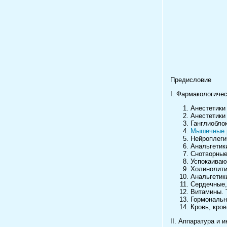
Предисловие
I. Фармакологиче
Анестетики
Анестетики
Ганглиобло
Мышечные 
Нейроплеги
Анальгетик
Снотворные
Успокаиваю
Холинолити
Анальгетик
Сердечные,
Витамины. 
Гормональн
Кровь, кро
II. Аппаратура и 