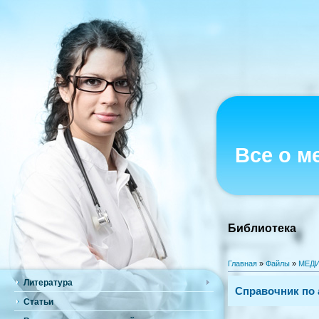
Все о м
Библиотека
Главная
»
Файлы
»
МЕДИ
Литература
Справочник по а
Статьи