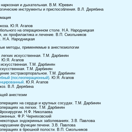
 наркозная и дыхательная. В.М. Юревич
огические инструменты и приспособления. В.Л. Дерябина
имация
коза. Ю.Я. Агапов
больного на операционном столе. Н.А. Народницкая
, их профилактика и лечение. В.П. Смольников
. Н.А. Народницкая
ные методы, применяемые в анестезиологии
 легких искусственная. Т.М. Дарбинян
. Ю.Я. Агапов
 искусственная. Т.М. Дарбинян
искусственная. Т.М. Дарбинян
ение экстракорпоральное. Т.М. Дарбинян
ебный (послеоперационный)
. Ю.Я. Агапов
енцированный
. Ю.Я. Агапов
коз. В.Л. Дерябина
бщей анестезии
 операциях на сердце и крупных сосудах. Т.М. Дарбинян
операциях на легких. Т.М. Дарбинян
ейрохирургии. Н.Ф. Николаева
боженных. Ф.Р. Черняховский
 некоторых эндокринных заболеваниях. З.В. Павлова
 нарушении функции печени. З.В. Павлова
 операциях в брюшной полости. В.П. Смольников