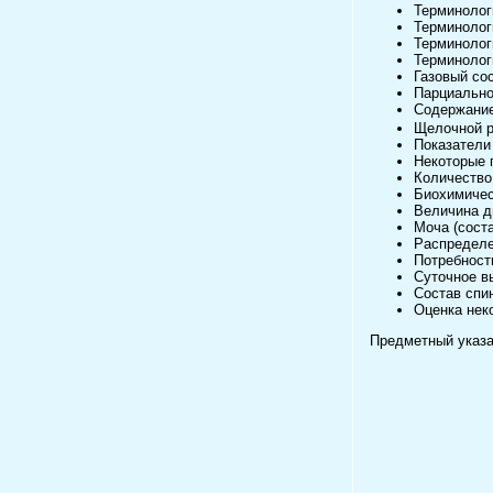
Терминолог
Терминолог
Терминолог
Терминолог
Газовый со
Парциальное
Содержани
Щелочной р
Показатели
Некоторые 
Количество
Биохимичес
Величина д
Моча (соста
Распределе
Потребност
Суточное в
Состав спи
Оценка нек
Предметный указ