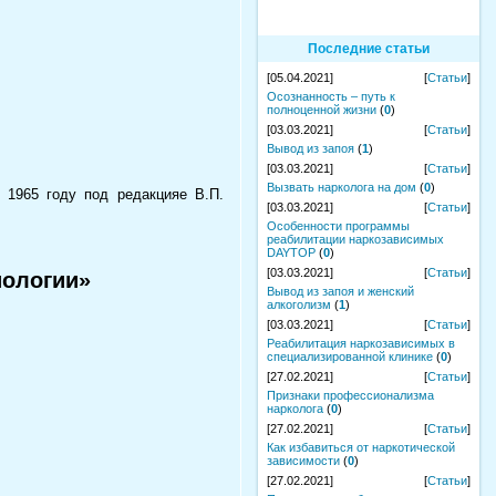
Последние статьи
[05.04.2021]
[
Статьи
]
Осознанность – путь к
полноценной жизни
(
0
)
[03.03.2021]
[
Статьи
]
Вывод из запоя
(
1
)
[03.03.2021]
[
Статьи
]
Вызвать нарколога на дом
(
0
)
 1965 году под редакцияе В.П.
[03.03.2021]
[
Статьи
]
Особенности программы
реабилитации наркозависимых
DAYTOP
(
0
)
[03.03.2021]
[
Статьи
]
иологии»
Вывод из запоя и женский
алкоголизм
(
1
)
[03.03.2021]
[
Статьи
]
Реабилитация наркозависимых в
специализированной клинике
(
0
)
[27.02.2021]
[
Статьи
]
Признаки профессионализма
нарколога
(
0
)
[27.02.2021]
[
Статьи
]
Как избавиться от наркотической
зависимости
(
0
)
[27.02.2021]
[
Статьи
]