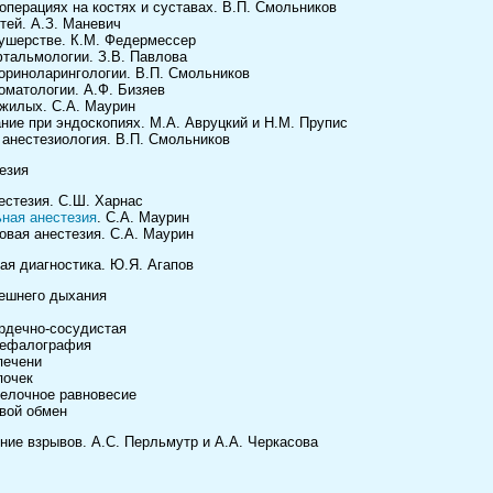
операциях на костях и суставах. В.П. Смольников
тей. А.З. Маневич
кушерстве. К.М. Федермессер
фтальмологии. З.В. Павлова
ториноларингологии. В.П. Смольников
оматологии. А.Ф. Бизяев
ожилых. С.А. Маурин
ние при эндоскопиях. М.А. Авруцкий и Н.М. Прупис
 анестезиология. В.П. Смольников
езия
естезия. С.Ш. Харнас
ная анестезия
. С.А. Маурин
овая анестезия. С.А. Маурин
ая диагностика. Ю.Я. Агапов
ешнего дыхания
рдечно-сосудистая
цефалография
печени
почек
елочное равновесие
вой обмен
ние взрывов. А.С. Перльмутр и А.А. Черкасова