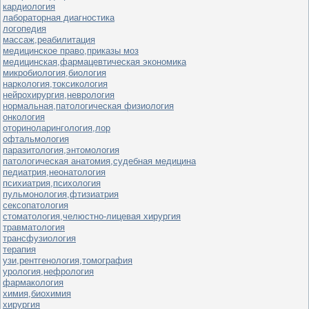
кардиология
лабораторная диагностика
логопедия
массаж,реабилитация
медицинское право,приказы моз
медицинская,фармацевтическая экономика
микробиология,биология
наркология,токсикология
нейрохирургия,неврология
нормальная,патологическая физиология
онкология
оториноларингология,лор
офтальмология
паразитология,энтомология
патологическая анатомия,судебная медицина
педиатрия,неонатология
психиатрия,психология
пульмонология,фтизиатрия
сексопатология
стоматология,челюстно-лицевая хирургия
травматология
трансфузиология
терапия
узи,рентгенология,томография
урология,нефрология
фармакология
химия,биохимия
хирургия