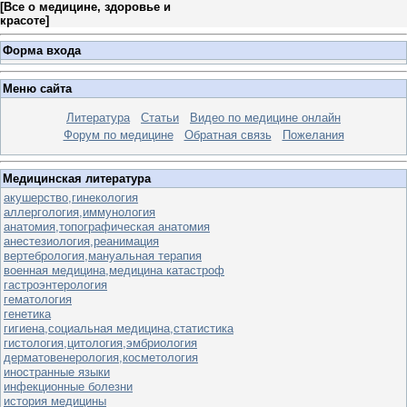
[
Все о медицине, здоровье и
красоте
]
Форма входа
Меню сайта
Литература
Статьи
Видео по медицине онлайн
Форум по медицине
Обратная связь
Пожелания
Медицинская литература
акушерство,гинекология
аллергология,иммунология
анатомия,топографическая анатомия
анестезиология,реанимация
вертебрология,мануальная терапия
военная медицина,медицина катастроф
гастроэнтерология
гематология
генетика
гигиена,социальная медицина,статистика
гистология,цитология,эмбриология
дерматовенерология,косметология
иностранные языки
инфекционные болезни
история медицины