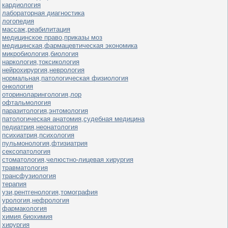
кардиология
лабораторная диагностика
логопедия
массаж,реабилитация
медицинское право,приказы моз
медицинская,фармацевтическая экономика
микробиология,биология
наркология,токсикология
нейрохирургия,неврология
нормальная,патологическая физиология
онкология
оториноларингология,лор
офтальмология
паразитология,энтомология
патологическая анатомия,судебная медицина
педиатрия,неонатология
психиатрия,психология
пульмонология,фтизиатрия
сексопатология
стоматология,челюстно-лицевая хирургия
травматология
трансфузиология
терапия
узи,рентгенология,томография
урология,нефрология
фармакология
химия,биохимия
хирургия