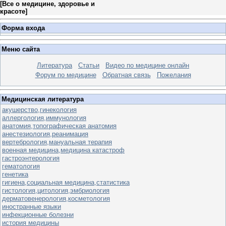
[
Все о медицине, здоровье и
красоте
]
Форма входа
Меню сайта
Литература
Статьи
Видео по медицине онлайн
Форум по медицине
Обратная связь
Пожелания
Медицинская литература
акушерство,гинекология
аллергология,иммунология
анатомия,топографическая анатомия
анестезиология,реанимация
вертебрология,мануальная терапия
военная медицина,медицина катастроф
гастроэнтерология
гематология
генетика
гигиена,социальная медицина,статистика
гистология,цитология,эмбриология
дерматовенерология,косметология
иностранные языки
инфекционные болезни
история медицины