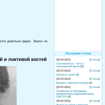
ется довольно редко. Экальт из
Последние статьи
й и локтевой костей
[05.04.2021]
[
Статьи
]
Осознанность – путь к
полноценной жизни
(
0
)
[03.03.2021]
[
Статьи
]
Вывод из запоя
(
1
)
[03.03.2021]
[
Статьи
]
Вызвать нарколога на дом
(
0
)
[03.03.2021]
[
Статьи
]
Особенности программы
реабилитации наркозависимых
DAYTOP
(
0
)
[03.03.2021]
[
Статьи
]
Вывод из запоя и женский