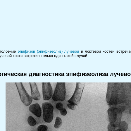
отслоение
эпифизов (эпифизеолиз) лучевой
и локтевой костей встреча
чевой кости встретил только один такой случай.
огическая диагностика эпифизеолиза лучево