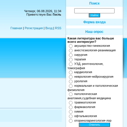
Поиск
Четверг, 06.08.2026, 11:34
Приветствую Вас
Гость
Форма входа
Главная
|
Регистрация
|
Вход
|
RSS
Наш опрос
Какая литература вас больше
всего интересует?
акушерство-гинекология
анестезиология-реанимация
хирургия
терапия
УЗД, рентгенология,
томография
кардиология
неврология-нейрохирургия
урология
нормальная и патологическая
физиология
патологическая
анатомия,судебная медицина
травматология
фармакология
химия
офтальмология
оториноларингология-лор