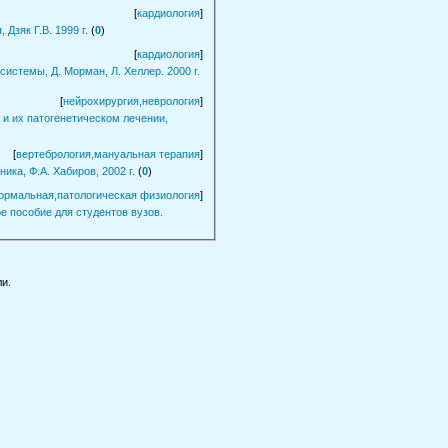
[
кардиология
]
Дзяк Г.В. 1999 г.
(
0
)
[
кардиология
]
истемы, Д. Морман, Л. Хеллер. 2000 г.
[
нейрохирургия,неврология
]
и их патогенетическом лечении,
[
вертебрология,мануальная терапия
]
ика, Ф.А. Хабиров, 2002 г.
(
0
)
ормальная,патологическая физиология
]
 пособие для студентов вузов.
и.