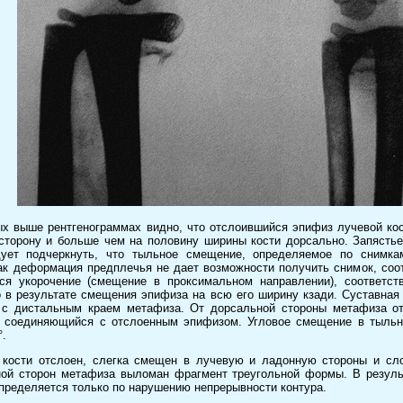
х выше рентгенограммах видно, что отслоившийся эпифиз лучевой ко
сторону и больше чем на половину ширины кости дорсально. Запясть
ует подчеркнуть, что тыльное смещение, определяемое по снимкам
ак деформация предплечья не дает возможности получить снимок, соо
я укорочение (смещение в проксимальном направлении), соответст
о в результате смещения эпифиза на всю его ширину кзади. Суставная
 с дистальным краем метафиза. От дорсальной стороны метафиза о
 соединяющийся с отслоенным эпифизом. Угловое смещение в тыльн
°.
 кости отслоен, слегка смещен в лучевую и ладонную стороны и сл
ной сторон метафиза выломан фрагмент треугольной формы. В резуль
пределяется только по нарушению непрерывности контура.