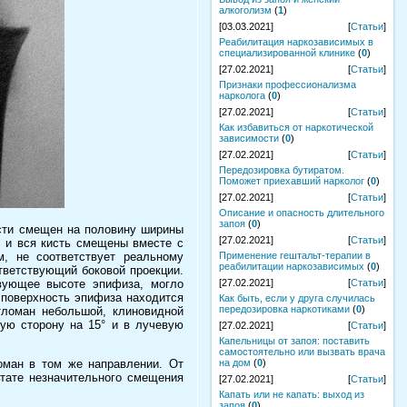
алкоголизм
(
1
)
[03.03.2021]
[
Статьи
]
Реабилитация наркозависимых в
специализированной клинике
(
0
)
[27.02.2021]
[
Статьи
]
Признаки профессионализма
нарколога
(
0
)
[27.02.2021]
[
Статьи
]
Как избавиться от наркотической
зависимости
(
0
)
[27.02.2021]
[
Статьи
]
Передозировка бутиратом.
Поможет приехавший нарколог
(
0
)
[27.02.2021]
[
Статьи
]
Описание и опасность длительного
запоя
(
0
)
сти смещен на половину ширины
[27.02.2021]
[
Статьи
]
е и вся кисть смещены вместе с
, не соответствует реальному
Применение гештальт-терапии в
реабилитации наркозависимых
(
0
)
тветствующий боковой проекции.
вующее высоте эпифиза, могло
[27.02.2021]
[
Статьи
]
 поверхность эпифиза находится
Как быть, если у друга случилась
передозировка наркотиками
(
0
)
тломан небольшой, клиновидной
ую сторону на 15° и в лучевую
[27.02.2021]
[
Статьи
]
Капельницы от запоя: поставить
самостоятельно или вызвать врача
оман в том же направлении. От
на дом
(
0
)
тате незначительного смещения
[27.02.2021]
[
Статьи
]
Капать или не капать: выход из
запоя
(
0
)