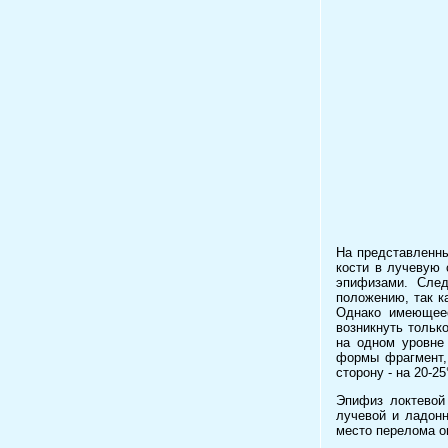
На представленны
кости в лучевую 
эпифизами. След
положению, так к
Однако имеющеес
возникнуть тольк
на одном уровне
формы фрагмент,
сторону - на 20-25
Эпифиз локтевой
лучевой и ладон
место перелома о