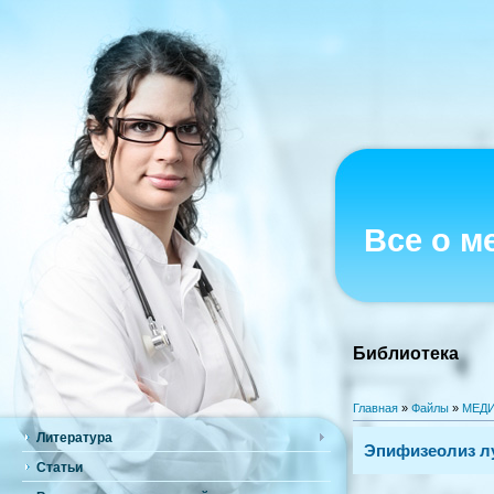
Все о м
Библиотека
Главная
»
Файлы
»
МЕДИ
Литература
Эпифизеолиз лу
Статьи