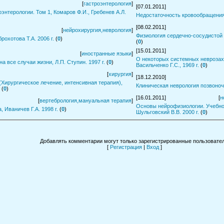
[
гастроэнтерология
]
[07.01.2011]
энтерологии. Том 1, Комаров Ф.И., Гребенев А.Л.
Недостаточность кровообращения, 
[08.02.2011]
[
нейрохирургия,неврология
]
Физиология сердечно-сосудистой с
рохотова Т.А. 2006 г.
(
0
)
(
0
)
[15.01.2011]
[
иностранные языки
]
О некоторых системных неврозах 
а все случаи жизни, Л.П. Ступин. 1997 г.
(
0
)
Васильченко Г.С., 1969 г.
(
0
)
[
хирургия
]
[18.12.2010]
Хирургическое лечение, интенсивная терапия),
Клиническая неврология позвоночн
(
0
)
[16.01.2011]
[
н
[
вертебрология,мануальная терапия
]
Основы нейрофизиологии. Учебное
 Иваничев Г.А. 1998 г.
(
0
)
Шульговский В.В. 2000 г.
(
0
)
Добавлять комментарии могут только зарегистрированные пользовател
[
Регистрация
|
Вход
]