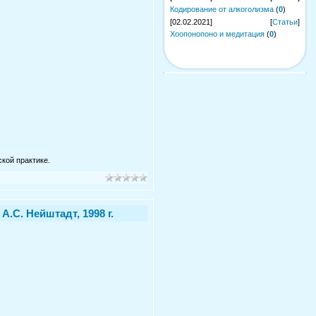
Кодирование от алкоголизма
(
0
)
[02.02.2021]
[
Статьи
]
Хоопонопоно и медитация
(
0
)
кой практике.
.С. Нейштадт, 1998 г.