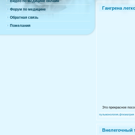
Видео по медицине онлайн
Гангрена легко
Форум по медицине
Обратная связь
Пожелания
Это прекрасное посо
пульмонология,фтизиатрия
Внелегочный ту