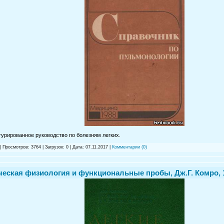
турированное руководство по болезням легких.
| Просмотров: 3764 | Загрузок: 0 | Дата:
07.11.2017
|
Комментарии (0)
ческая физиология и функциональные пробы, Дж.Г. Комро, 1