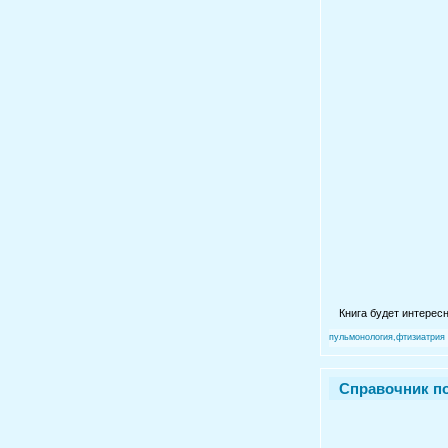
Книга будет интере
пульмонология,фтизиатрия
Справочник по 