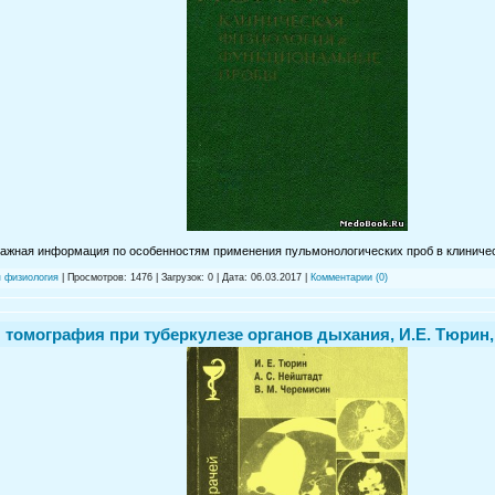
важная информация по особенностям применения пульмонологических проб в клиничес
я физиология
| Просмотров: 1476 | Загрузок: 0 | Дата:
06.03.2017
|
Комментарии (0)
томография при туберкулезе органов дыхания, И.Е. Тюрин, А