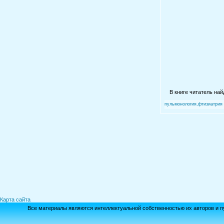
В книге читатель на
пульмонология,фтизиатрия
Карта сайта
Все материалы являются интеллектуальной собственностью их авторов и п