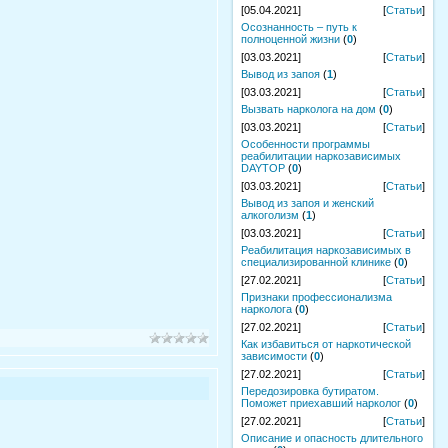
[05.04.2021]
[
Статьи
]
Осознанность – путь к
полноценной жизни
(
0
)
[03.03.2021]
[
Статьи
]
Вывод из запоя
(
1
)
[03.03.2021]
[
Статьи
]
Вызвать нарколога на дом
(
0
)
[03.03.2021]
[
Статьи
]
Особенности программы
реабилитации наркозависимых
DAYTOP
(
0
)
[03.03.2021]
[
Статьи
]
Вывод из запоя и женский
алкоголизм
(
1
)
[03.03.2021]
[
Статьи
]
Реабилитация наркозависимых в
специализированной клинике
(
0
)
[27.02.2021]
[
Статьи
]
Признаки профессионализма
нарколога
(
0
)
[27.02.2021]
[
Статьи
]
Как избавиться от наркотической
зависимости
(
0
)
[27.02.2021]
[
Статьи
]
Передозировка бутиратом.
Поможет приехавший нарколог
(
0
)
[27.02.2021]
[
Статьи
]
Описание и опасность длительного