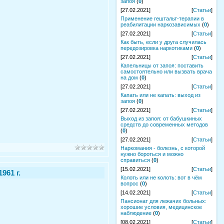
запоя
(
0
)
[27.02.2021]
[
Статьи
]
Применение гештальт-терапии в
реабилитации наркозависимых
(
0
)
[27.02.2021]
[
Статьи
]
Как быть, если у друга случилась
передозировка наркотиками
(
0
)
[27.02.2021]
[
Статьи
]
Капельницы от запоя: поставить
самостоятельно или вызвать врача
на дом
(
0
)
[27.02.2021]
[
Статьи
]
Капать или не капать: выход из
запоя
(
0
)
[27.02.2021]
[
Статьи
]
Выход из запоя: от бабушкиных
средств до современных методов
(
0
)
[27.02.2021]
[
Статьи
]
Наркомания - болезнь, с которой
нужно бороться и можно
справиться
(
0
)
[15.02.2021]
[
Статьи
]
961 г.
Колоть или не колоть: вот в чём
вопрос
(
0
)
[14.02.2021]
[
Статьи
]
Пансионат для лежачих больных:
хорошие условия, медицинское
наблюдение
(
0
)
[08.02.2021]
[
Статьи
]