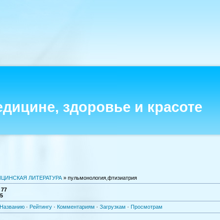
едицине, здоровье и красоте
ЦИНСКАЯ ЛИТЕРАТУРА
» пульмонология,фтизиатрия
:
77
-5
Названию
·
Рейтингу
·
Комментариям
·
Загрузкам
·
Просмотрам