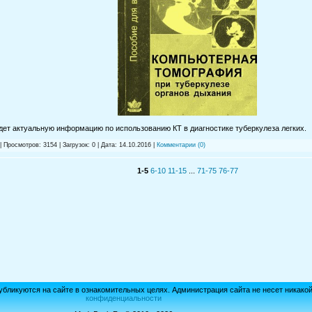
йдет актуальную информацию по использованию КТ в диагностике туберкулеза легких.
| Просмотров: 3154 | Загрузок: 0 | Дата:
14.10.2016
|
Комментарии (0)
1-5
6-10
11-15
...
71-75
76-77
убликуются на сайте в ознакомительных целях. Администрация сайта не несет никако
конфиденциальности