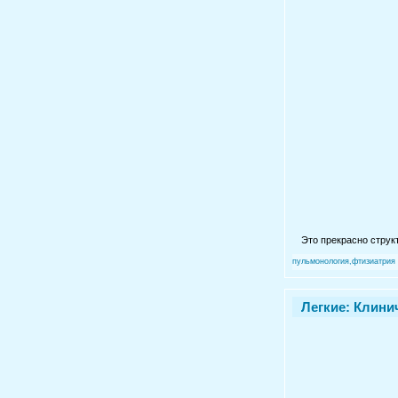
Это прекрасно струк
пульмонология,фтизиатрия
Легкие: Клини