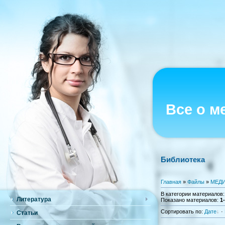
Все о м
Библиотека
Главная
»
Файлы
»
МЕДИ
В категории материалов
Литература
Показано материалов
:
1
Сортировать по
:
Дате
·
Статьи