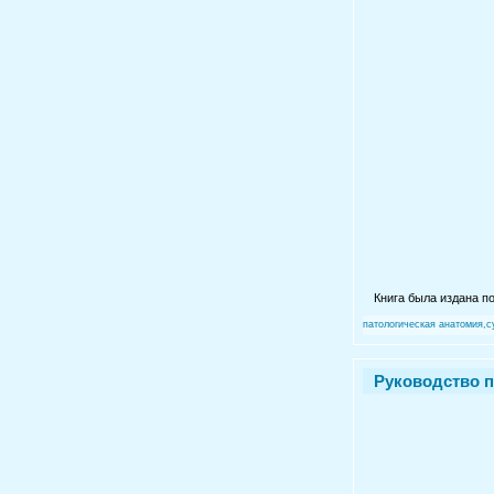
Книга была издана п
патологическая анатомия,
Руководство п