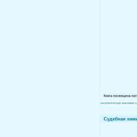
Книга посвящена пат
патологическая анатомия,
Судебная хими