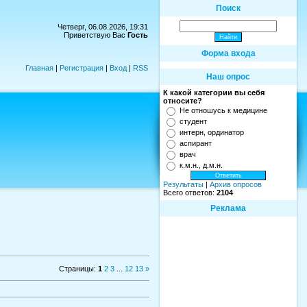
Поиск
Четверг, 06.08.2026, 19:31
Приветствую Вас
Гость
Форма входа
Главная
|
Регистрация
|
Вход
|
RSS
Наш опрос
К какой категории вы себя
относите?
Не отношусь к медицине
студент
интерн, ординатор
аспирант
врач
к.м.н., д.м.н.
Результаты
|
Архив опросов
Всего ответов:
2104
Реклама
Страницы
:
1
2
3
...
12
13
»