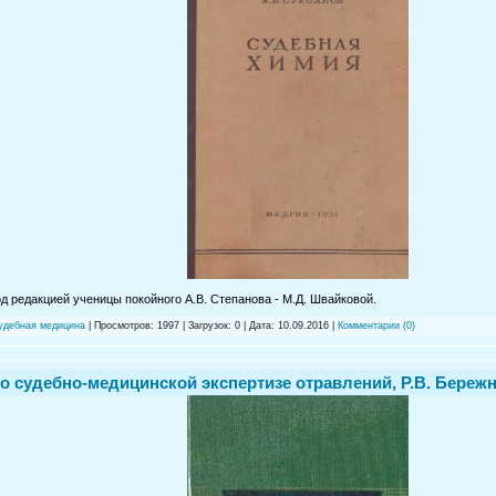
од редакцией ученицы покойного А.В. Степанова - М.Д. Швайковой.
судебная медицина
| Просмотров: 1997 | Загрузок: 0 | Дата:
10.09.2016
|
Комментарии (0)
о судебно-медицинской экспертизе отравлений, Р.В. Бережной