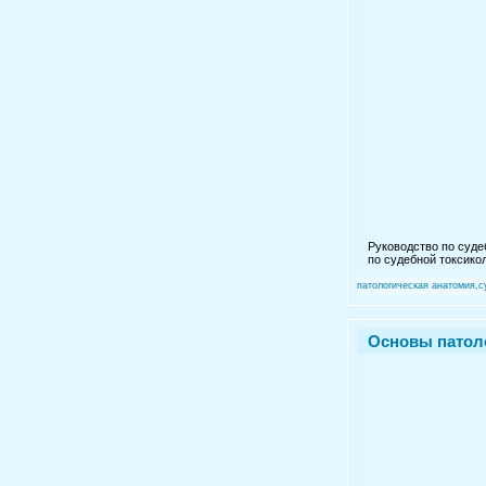
Руководство по суде
по судебной токсикол
патологическая анатомия,
Основы патоло