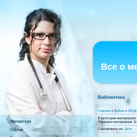
Все о м
Библиотека
Главная
»
Файлы
»
МЕДИ
В категории материалов
Литература
Показано материалов
:
1
Сортировать по
:
Дате
·
Статьи