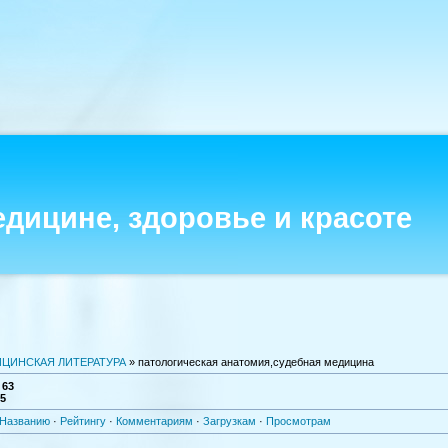
едицине, здоровье и красоте
ЦИНСКАЯ ЛИТЕРАТУРА
» патологическая анатомия,судебная медицина
:
63
-5
Названию
·
Рейтингу
·
Комментариям
·
Загрузкам
·
Просмотрам