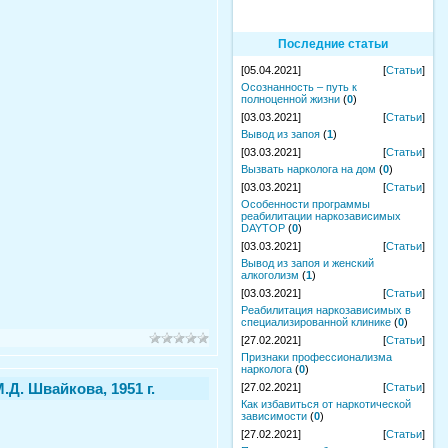
Последние статьи
[05.04.2021]
[
Статьи
]
Осознанность – путь к
полноценной жизни
(
0
)
[03.03.2021]
[
Статьи
]
Вывод из запоя
(
1
)
[03.03.2021]
[
Статьи
]
Вызвать нарколога на дом
(
0
)
[03.03.2021]
[
Статьи
]
Особенности программы
реабилитации наркозависимых
DAYTOP
(
0
)
[03.03.2021]
[
Статьи
]
Вывод из запоя и женский
алкоголизм
(
1
)
[03.03.2021]
[
Статьи
]
Реабилитация наркозависимых в
специализированной клинике
(
0
)
[27.02.2021]
[
Статьи
]
Признаки профессионализма
нарколога
(
0
)
Д. Швайкова, 1951 г.
[27.02.2021]
[
Статьи
]
Как избавиться от наркотической
зависимости
(
0
)
[27.02.2021]
[
Статьи
]