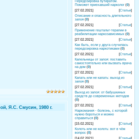
Передозировка бутиратом.
Поможет приехавший нарколог
(
0
)
[27.02.2021]
[
Статьи
]
Описание и опасность длительного
запоя
(
0
)
[27.02.2021]
[
Статьи
]
Применение гештальт-терапии в
реабилитации наркозависимых
(
0
)
[27.02.2021]
[
Статьи
]
Как быть, если у друга случилась
передозировка наркотиками
(
0
)
[27.02.2021]
[
Статьи
]
Капельницы от запоя: поставить
самостоятельно или вызвать врача
на дом
(
0
)
[27.02.2021]
[
Статьи
]
Капать или не капать: выход из
запоя
(
0
)
[27.02.2021]
[
Статьи
]
Выход из запоя: от бабушкиных
средств до современных методов
(
0
)
[27.02.2021]
[
Статьи
]
, Я.С. Смусин, 1980 г.
Наркомания - болезнь, с которой
нужно бороться и можно
справиться
(
0
)
[15.02.2021]
[
Статьи
]
Колоть или не колоть: вот в чём
вопрос
(
0
)
[14.02.2021]
[
Статьи
]