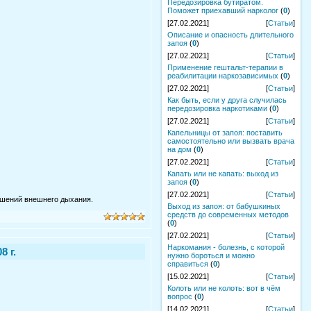
Передозировка бутиратом.
Поможет приехавший нарколог
(
0
)
[27.02.2021]
[
Статьи
]
Описание и опасность длительного
запоя
(
0
)
[27.02.2021]
[
Статьи
]
Применение гештальт-терапии в
реабилитации наркозависимых
(
0
)
[27.02.2021]
[
Статьи
]
Как быть, если у друга случилась
передозировка наркотиками
(
0
)
[27.02.2021]
[
Статьи
]
Капельницы от запоя: поставить
самостоятельно или вызвать врача
на дом
(
0
)
[27.02.2021]
[
Статьи
]
Капать или не капать: выход из
запоя
(
0
)
[27.02.2021]
[
Статьи
]
ушений внешнего дыхания.
Выход из запоя: от бабушкиных
средств до современных методов
(
0
)
[27.02.2021]
[
Статьи
]
Наркомания - болезнь, с которой
 г.
нужно бороться и можно
справиться
(
0
)
[15.02.2021]
[
Статьи
]
Колоть или не колоть: вот в чём
вопрос
(
0
)
[14.02.2021]
[
Статьи
]