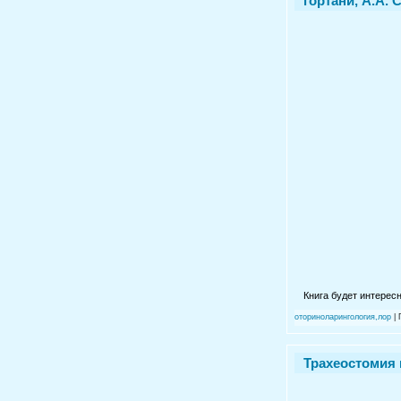
гортани, А.А. С
Книга будет интерес
оториноларингология,лор
| 
Трахеостомия в