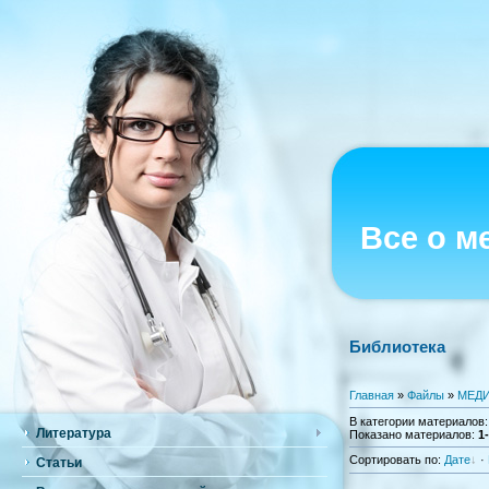
Все о м
Библиотека
Главная
»
Файлы
»
МЕДИ
В категории материалов
Литература
Показано материалов
:
1
Сортировать по
:
Дате
·
Статьи