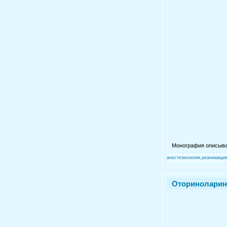
Монография описыва
анестезиология,реанимаци
Оториноларинг