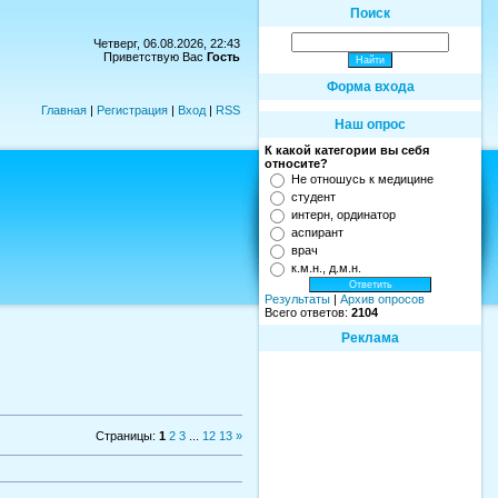
Поиск
Четверг, 06.08.2026, 22:43
Приветствую Вас
Гость
Форма входа
Главная
|
Регистрация
|
Вход
|
RSS
Наш опрос
К какой категории вы себя
относите?
Не отношусь к медицине
студент
интерн, ординатор
аспирант
врач
к.м.н., д.м.н.
Результаты
|
Архив опросов
Всего ответов:
2104
Реклама
Страницы
:
1
2
3
...
12
13
»