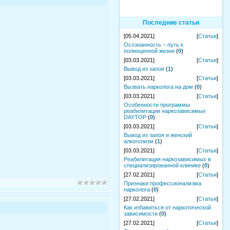
Последние статьи
[05.04.2021]
[
Статьи
]
Осознанность – путь к
полноценной жизни
(
0
)
[03.03.2021]
[
Статьи
]
Вывод из запоя
(
1
)
[03.03.2021]
[
Статьи
]
Вызвать нарколога на дом
(
0
)
[03.03.2021]
[
Статьи
]
Особенности программы
реабилитации наркозависимых
DAYTOP
(
0
)
[03.03.2021]
[
Статьи
]
Вывод из запоя и женский
алкоголизм
(
1
)
[03.03.2021]
[
Статьи
]
Реабилитация наркозависимых в
специализированной клинике
(
0
)
[27.02.2021]
[
Статьи
]
Признаки профессионализма
нарколога
(
0
)
[27.02.2021]
[
Статьи
]
Как избавиться от наркотической
зависимости
(
0
)
[27.02.2021]
[
Статьи
]