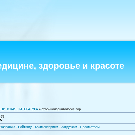
едицине, здоровье и красоте
ЦИНСКАЯ ЛИТЕРАТУРА
» оториноларингология,лор
:
63
-5
Названию
·
Рейтингу
·
Комментариям
·
Загрузкам
·
Просмотрам