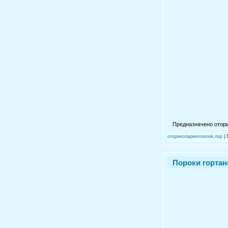
Предназначено отори
оториноларингология,лор
| 
Пороки гортани