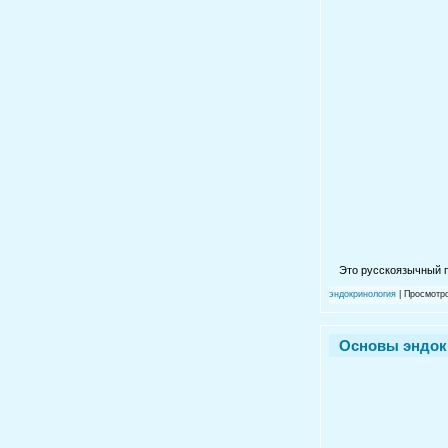
Это русскоязычный п
эндокринология
| Просмотро
Основы эндокри