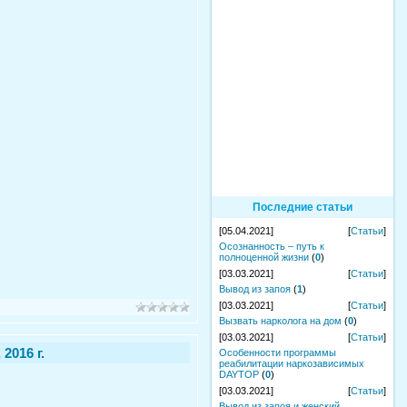
Последние статьи
[05.04.2021]
[
Статьи
]
Осознанность – путь к
полноценной жизни
(
0
)
[03.03.2021]
[
Статьи
]
Вывод из запоя
(
1
)
[03.03.2021]
[
Статьи
]
Вызвать нарколога на дом
(
0
)
[03.03.2021]
[
Статьи
]
2016 г.
Особенности программы
реабилитации наркозависимых
DAYTOP
(
0
)
[03.03.2021]
[
Статьи
]
Вывод из запоя и женский