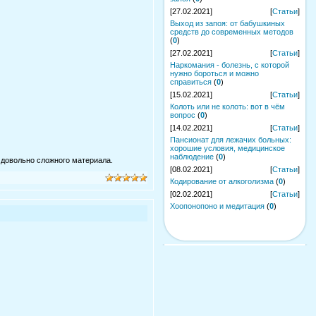
[27.02.2021]
[
Статьи
]
Выход из запоя: от бабушкиных
средств до современных методов
(
0
)
[27.02.2021]
[
Статьи
]
Наркомания - болезнь, с которой
нужно бороться и можно
справиться
(
0
)
[15.02.2021]
[
Статьи
]
Колоть или не колоть: вот в чём
вопрос
(
0
)
[14.02.2021]
[
Статьи
]
Пансионат для лежачих больных:
хорошие условия, медицинское
наблюдение
(
0
)
 довольно сложного материала.
[08.02.2021]
[
Статьи
]
Кодирование от алкоголизма
(
0
)
[02.02.2021]
[
Статьи
]
Хоопонопоно и медитация
(
0
)