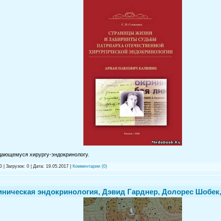
дающемуся хирургу-эндокринологу.
 | Загрузок: 0 | Дата:
19.05.2017
|
Комментарии (0)
иническая эндокринология, Дэвид Гарднер, Долорес Шобек, 