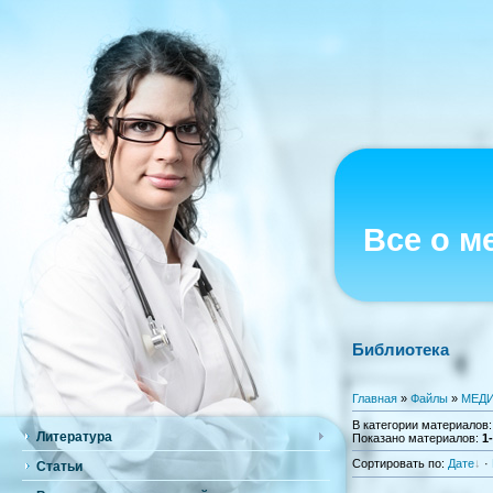
Все о м
Библиотека
Главная
»
Файлы
»
МЕДИ
В категории материалов
Литература
Показано материалов
:
1
Сортировать по
:
Дате
·
Статьи