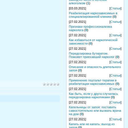
алкоголизм
(
1
)
[03.03.2021]
[
Статьи
]
Реабилитация наркозависимых в
специализированной клинике
(
0
)
[27.02.2021]
[
Статьи
]
Признаки профессионализма
нарколога
(
0
)
[27.02.2021]
[
Статьи
]
Как избавиться от наркотической
зависимости
(
0
)
[27.02.2021]
[
Статьи
]
Передозировка бутиратом.
Поможет приехавший нарколог
(
0
)
[27.02.2021]
[
Статьи
]
Описание и опасность длительного
запоя
(
0
)
[27.02.2021]
[
Статьи
]
Применение гештальт-терапии в
реабилитации наркозависимых
(
0
)
[27.02.2021]
[
Статьи
]
Как быть, если у друга случилась
передозировка наркотиками
(
0
)
[27.02.2021]
[
Статьи
]
Капельницы от запоя: поставить
самостоятельно или вызвать врача
на дом
(
0
)
[27.02.2021]
[
Статьи
]
Капать или не капать: выход из
запоя
(
0
)