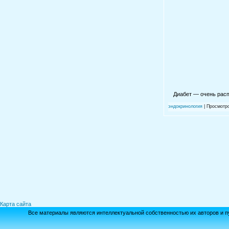
Диабет — очень расп
эндокринология
| Просмотро
Карта сайта
Все материалы являются интеллектуальной собственностью их авторов и п