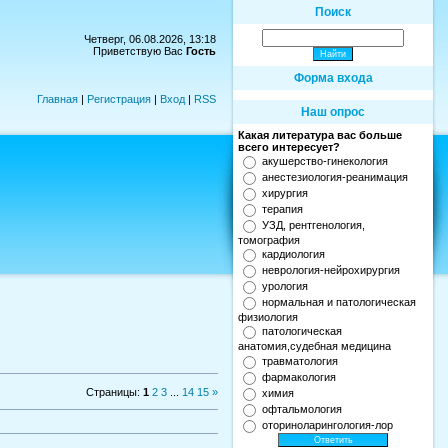
Поиск
Четверг, 06.08.2026, 13:18
Приветствую Вас
Гость
Форма входа
Главная
|
Регистрация
|
Вход
|
RSS
Наш опрос
Какая литература вас больше
всего интересует?
акушерство-гинекология
анестезиология-реанимация
хирургия
терапия
УЗД, рентгенология,
томография
кардиология
неврология-нейрохирургия
урология
нормальная и патологическая
физиология
патологическая
анатомия,судебная медицина
травматология
фармакология
Страницы
:
1
2
3
...
14
15
»
химия
офтальмология
оториноларингология-лор