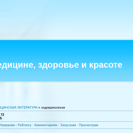
едицине, здоровье и красоте
ЦИНСКАЯ ЛИТЕРАТУРА
» эндокринология
:
72
-5
Названию
·
Рейтингу
·
Комментариям
·
Загрузкам
·
Просмотрам