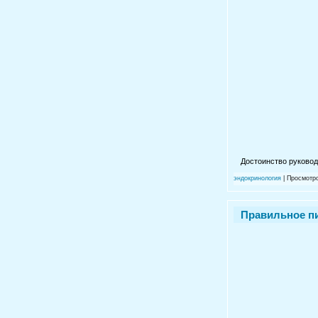
Достоинство руковод
эндокринология
| Просмотро
Правильное пи