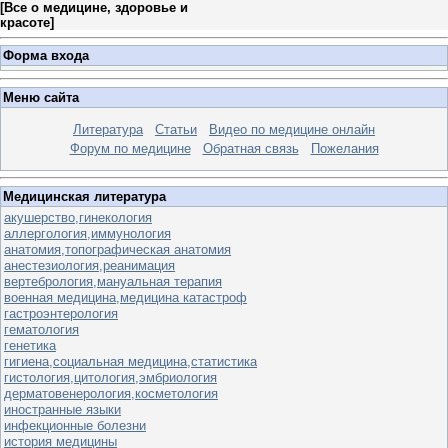
[
Все о медицине, здоровье и
красоте
]
Форма входа
Меню сайта
Литература
Статьи
Видео по медицине онлайн
Форум по медицине
Обратная связь
Пожелания
Медицинская литература
акушерство,гинекология
аллергология,иммунология
анатомия,топографическая анатомия
анестезиология,реанимация
вертебрология,мануальная терапия
военная медицина,медицина катастроф
гастроэнтерология
гематология
генетика
гигиена,социальная медицина,статистика
гистология,цитология,эмбриология
дерматовенерология,косметология
иностранные языки
инфекционные болезни
история медицины