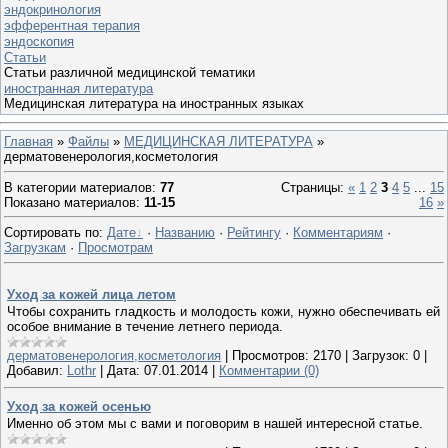
эндокринология
эфферентная терапия
эндоскопия
Статьи
Статьи различной медицинской тематики
иностранная литература
Медицинская литература на иностранных языках
Главная
»
Файлы
»
МЕДИЦИНСКАЯ ЛИТЕРАТУРА
»
дерматовенерология,косметология
В категории материалов
:
77
Страницы
:
«
1
2
3
4
5
...
15
Показано материалов
:
11-15
16
»
Сортировать по
:
Дате
·
Названию
·
Рейтингу
·
Комментариям
·
Загрузкам
·
Просмотрам
Уход за кожей лица летом
Чтобы сохранить гладкость и молодость кожи, нужно обеспечивать ей
особое внимание в течение летнего периода.
дерматовенерология,косметология
|
Просмотров:
2170
|
Загрузок:
0
|
Добавил:
Lothr
|
Дата:
07.01.2014
|
Комментарии (0)
Уход за кожей осенью
Именно об этом мы с вами и поговорим в нашей интересной статье.