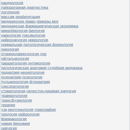
кардиология
лабораторная диагностика
логопедия
массаж,реабилитация
медицинское право,приказы моз
медицинская,фармацевтическая экономика
микробиология,биология
наркология,токсикология
нейрохирургия,неврология
нормальная,патологическая физиология
онкология
оториноларингология,лор
офтальмология
паразитология,энтомология
патологическая анатомия,судебная медицина
педиатрия,неонатология
психиатрия,психология
пульмонология,фтизиатрия
сексопатология
стоматология,челюстно-лицевая хирургия
травматология
трансфузиология
терапия
узи,рентгенология,томография
урология,нефрология
фармакология
химия,биохимия
хирургия