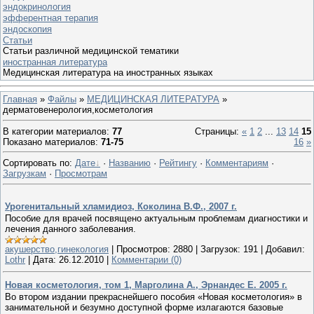
эндокринология
эфферентная терапия
эндоскопия
Статьи
Статьи различной медицинской тематики
иностранная литература
Медицинская литература на иностранных языках
Главная
»
Файлы
»
МЕДИЦИНСКАЯ ЛИТЕРАТУРА
»
дерматовенерология,косметология
В категории материалов
:
77
Страницы
:
«
1
2
...
13
14
15
Показано материалов
:
71-75
16
»
Сортировать по
:
Дате
·
Названию
·
Рейтингу
·
Комментариям
·
Загрузкам
·
Просмотрам
Урогенитальный хламидиоз, Коколина В.Ф., 2007 г.
Пособие для врачей посвящено актуальным проблемам диагностики и
лечения данного заболевания.
акушерство,гинекология
|
Просмотров:
2880
|
Загрузок:
191
|
Добавил:
Lothr
|
Дата:
26.12.2010
|
Комментарии (0)
Новая косметология, том 1, Марголина А., Эрнандес Е. 2005 г.
Во втором издании прекраснейшего пособия «Новая косметология» в
занимательной и безумно доступной форме излагаются базовые