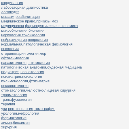
кардиология
лабораторная диагностика
логопедия
массаж,реабилитация
медицинское право,приказы моз
медицинская,фармацевтическая экономика
микробиология,биология
наркология,токсикология
нейрохирургия,неврология
нормальная,патологическая физиология
онкология
оториноларингология,лор
офтальмология
паразитология,энтомология
патологическая анатомия,судебная медицина
педиатрия,неонатология
психиатрия,психология
пульмонология,фтизиатрия
сексопатология
стоматология,челюстно-лицевая хирургия
травматология
трансфузиология
терапия
узи,рентгенология,томография
урология,нефрология
фармакология
химия,биохимия
хирургия