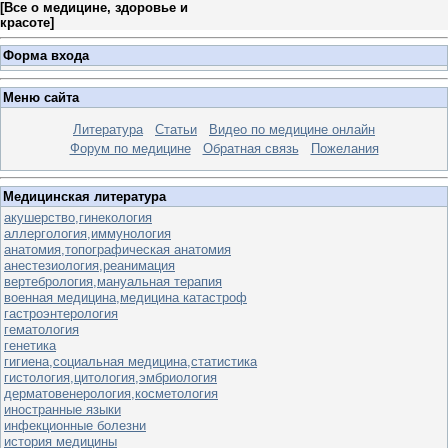
[
Все о медицине, здоровье и
красоте
]
Форма входа
Меню сайта
Литература
Статьи
Видео по медицине онлайн
Форум по медицине
Обратная связь
Пожелания
Медицинская литература
акушерство,гинекология
аллергология,иммунология
анатомия,топографическая анатомия
анестезиология,реанимация
вертебрология,мануальная терапия
военная медицина,медицина катастроф
гастроэнтерология
гематология
генетика
гигиена,социальная медицина,статистика
гистология,цитология,эмбриология
дерматовенерология,косметология
иностранные языки
инфекционные болезни
история медицины