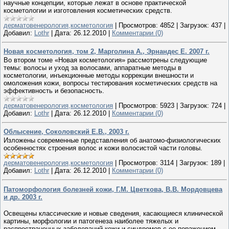
научные концепции, которые лежат в основе практической
косметологии и изготовления косметических средств.
дерматовенерология,косметология
|
Просмотров:
4852
|
Загрузок:
437
|
Добавил:
Lothr
|
Дата:
26.12.2010
|
Комментарии (0)
Новая косметология, том 2, Марголина А., Эрнандес Е. 2007 г.
Во втором томе «Новая косметология» рассмотрены следующие
темы: волосы и уход за волосами, аппаратные методы в
косметологии, инъекционные методы коррекции внешности и
омоложения кожи, вопросы тестирования косметических средств на
эффективность и безопасность.
дерматовенерология,косметология
|
Просмотров:
5923
|
Загрузок:
724
|
Добавил:
Lothr
|
Дата:
26.12.2010
|
Комментарии (0)
Облысение, Соколовский Е.В., 2003 г.
Изложены современные представления об анатомо-физиологических
особенностях строения волос и кожи волосистой части головы.
дерматовенерология,косметология
|
Просмотров:
3114
|
Загрузок:
189
|
Добавил:
Lothr
|
Дата:
26.12.2010
|
Комментарии (0)
Патоморфология болезней кожи, Г.М. Цветкова, В.В. Мордовцева
и др. 2003 г.
Освещены классические и новые сведения, касающиеся клинической
картины, морфологии и патогенеза наиболее тяжелых и
распространенных заболеваний кожи и синдромов с ее поражением.