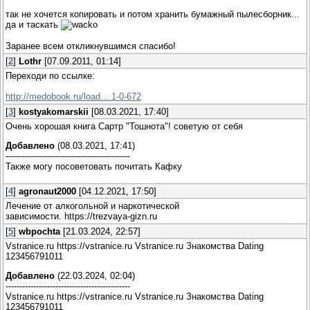
так не хочется копировать и потом хранить бумажный пылесборник...
да и таскать
Заранее всем откликнувшимся спасибо!
[
2
]
Lothr
[07.09.2011, 01:14]
Переходи по ссылке:
http://medobook.ru/load....1-0-672
[
3
]
kostyakomarskii
[08.03.2021, 17:40]
Очень хорошая книга Сартр "Тошнота"! советую от себя
Добавлено
(08.03.2021, 17:41)
---------------------------------------------
Также могу посоветовать почитать Кафку
[
4
]
agronaut2000
[04.12.2021, 17:50]
Лечение от алкогольной и наркотической
зависимости. https://trezvaya-gizn.ru
[
5
]
wbpochta
[21.03.2024, 22:57]
Vstranice.ru https://vstranice.ru Vstranice.ru Знакомства Dating
123456791011
Добавлено
(22.03.2024, 02:04)
---------------------------------------------
Vstranice.ru https://vstranice.ru Vstranice.ru Знакомства Dating
123456791011