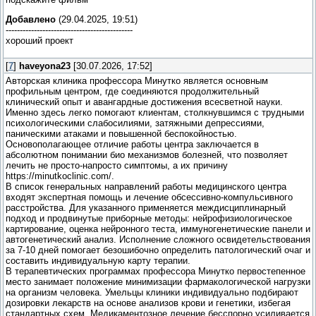
Добавлено
(29.04.2025, 19:51)
---------------------------------------------
хороший проект
[
7
]
haveyona23
[30.07.2026, 17:52]
Авторская клиника профессора Минутко является основным
профильным центром, где соединяются продолжительный
клинический опыт и авангардные достижения всесветной науки.
Именно здесь легко помогают клиентам, столкнувшимся с трудными
психологическими слабосилиями, затяжными депрессиями,
паническими атаками и повышенной беспокойностью.
Основополагающее отличие работы центра заключается в
абсолютном понимании био механизмов болезней, что позволяет
лечить не просто-напросто симптомы, а их причину
https://minutkoclinic.com/.
В список генеральных направлений работы медицинского центра
входят экспертная помощь и лечение обсессивно-компульсивного
расстройства. Для указанного применяется междисциплинарный
подход и продвинутые приборные методы: нейрофизиологическое
картирование, оценка нейронного теста, иммуногенетические панели и
автогенетический анализ. Исполнение сложного освидетельствования
за 7-10 дней помогает безошибочно определить патологический очаг и
составить индивидуальную карту терапии.
В терапевтических программах профессора Минутко первостепенное
место занимает положение минимизации фармакологической нагрузки
на организм человека. Умельцы клиники индивидуально подбирают
дозировки лекарств на основе анализов крови и генетики, избегая
стандартных схем. Медикаментозное лечение бесспорно усиливается