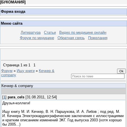
[
БУКОМАНИЯ
]
Форма входа
Меню сайта
Литература
Статьи
Видео по медицине онлайн
Форум по медицине
Обратная связь
Пожелания
Страница
1
из
1
1
Форум
»
Ищу книги
»
Кечкер &
company
Кечкер & company
[
1
]
para_cels
[31.08.2011, 12:54]
Друзья-коллеги!
Ищу книгу М. И. Кечкер, В. Н. Паршукова, И. А. Либов ; под ред. М.
И. Кечкера Электрокардиографические заключения с иллюстрациями
и кратким описанием изменений ЭКГ. Год выпуска 2003 (хотя хорошо
бы 2005...)