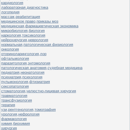
кардиология
лабораторная диагностика
логопедия
массаж,реабилитация
медицинское право,приказы моз
медицинская,фармацевтическая экономика
микробиология,биология
наркология,токсикология
нейрохирургия,неврология
нормальная,патологическая физиология
онкология
оториноларингология,лор
офтальмология
паразитология,энтомология
патологическая анатомия,судебная медицина
педиатрия,неонатология
психиатрия,психология
пульмонология,фтизиатрия
сексопатология
стоматология,челюстно-лицевая хирургия
травматология
трансфузиология
терапия
узи,рентгенология,томография
урология,нефрология
фармакология
химия,биохимия
хирургия