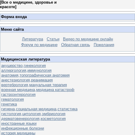
[
Все о медицине, здоровье и
красоте
]
Форма входа
Меню сайта
Литература
Статьи
Видео по медицине онлайн
Форум по медицине
Обратная связь
Пожелания
Медицинская литература
акушерство,гинекология
аллергология,иммунология
анатомия,топографическая анатомия
анестезиология,реанимация
вертебрология,мануальная терапия
военная медицина,медицина катастроф
гастроэнтерология
гематология
генетика
гигиена,социальная медицина,статистика
гистология,цитология,эмбриология
дерматовенерология,косметология
иностранные языки
инфекционные болезни
история медицины