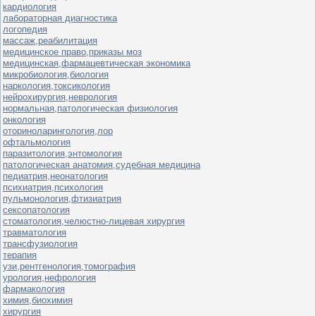
кардиология
лабораторная диагностика
логопедия
массаж,реабилитация
медицинское право,приказы моз
медицинская,фармацевтическая экономика
микробиология,биология
наркология,токсикология
нейрохирургия,неврология
нормальная,патологическая физиология
онкология
оториноларингология,лор
офтальмология
паразитология,энтомология
патологическая анатомия,судебная медицина
педиатрия,неонатология
психиатрия,психология
пульмонология,фтизиатрия
сексопатология
стоматология,челюстно-лицевая хирургия
травматология
трансфузиология
терапия
узи,рентгенология,томография
урология,нефрология
фармакология
химия,биохимия
хирургия