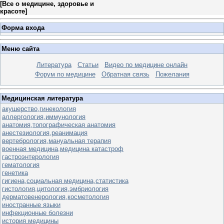
[
Все о медицине, здоровье и
красоте
]
Форма входа
Меню сайта
Литература
Статьи
Видео по медицине онлайн
Форум по медицине
Обратная связь
Пожелания
Медицинская литература
акушерство,гинекология
аллергология,иммунология
анатомия,топографическая анатомия
анестезиология,реанимация
вертебрология,мануальная терапия
военная медицина,медицина катастроф
гастроэнтерология
гематология
генетика
гигиена,социальная медицина,статистика
гистология,цитология,эмбриология
дерматовенерология,косметология
иностранные языки
инфекционные болезни
история медицины