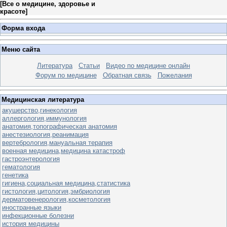
[
Все о медицине, здоровье и
красоте
]
Форма входа
Меню сайта
Литература
Статьи
Видео по медицине онлайн
Форум по медицине
Обратная связь
Пожелания
Медицинская литература
акушерство,гинекология
аллергология,иммунология
анатомия,топографическая анатомия
анестезиология,реанимация
вертебрология,мануальная терапия
военная медицина,медицина катастроф
гастроэнтерология
гематология
генетика
гигиена,социальная медицина,статистика
гистология,цитология,эмбриология
дерматовенерология,косметология
иностранные языки
инфекционные болезни
история медицины