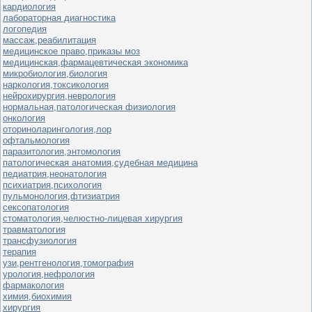
кардиология
лабораторная диагностика
логопедия
массаж,реабилитация
медицинское право,приказы моз
медицинская,фармацевтическая экономика
микробиология,биология
наркология,токсикология
нейрохирургия,неврология
нормальная,патологическая физиология
онкология
оториноларингология,лор
офтальмология
паразитология,энтомология
патологическая анатомия,судебная медицина
педиатрия,неонатология
психиатрия,психология
пульмонология,фтизиатрия
сексопатология
стоматология,челюстно-лицевая хирургия
травматология
трансфузиология
терапия
узи,рентгенология,томография
урология,нефрология
фармакология
химия,биохимия
хирургия