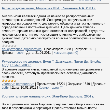
Атлас осадков мочи, Миронова И.И., Романова A.A. 2003 г.
Анализ мочи является одним из наиболее распространенных
лабораторных исследований. Информация, получаемая при
микроскопии осадка мочи, достаточно обширна и зачастую является
определяющей в постановке диагноза. Цель данного атласа -
облегчить врачам клинико-диагностических лабораторий, студентам
медицинских институтов, изучающим клиническую лабораторную
диагностику, детально разобраться во всем полиморфизме мочевых
осадков.
лабораторная диагностика
|
Просмотров:
7338
|
Загрузок:
651
|
Добавил:
Lothr
|
Дата:
31.01.2011
|
Комментарии (0)
Руководство по диализу, Джон Т. Даугирдас, Питер Дж. Блейк,
Тодд С. Инг. 2003 г.
В третьем издании книги, написанной признанными авторитетами в
своей области, затронуты практически все аспекты диализного
лечения.
урология,нефрология
|
Просмотров:
16224
|
Загрузок:
1319
|
Добавил:
Lothr
|
Дата:
10.01.2011
|
Комментарии (4)
Урогенитальные манипуляции, Жан-Пьер Барраль. 2004 г.
Во вступительной главе Барраль представляет обзор взаимосвязей
таза и позвоночника и переходит к рассмотрению мобильности,