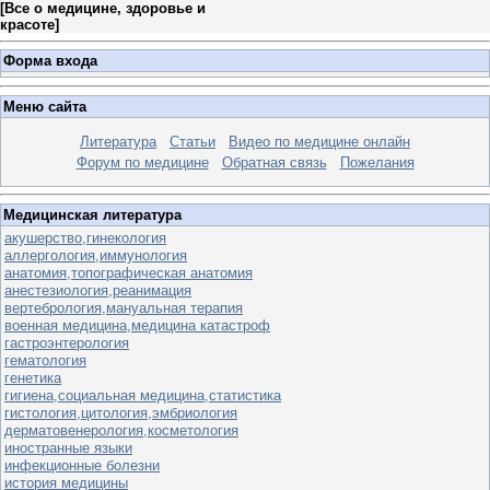
[
Все о медицине, здоровье и
красоте
]
Форма входа
Меню сайта
Литература
Статьи
Видео по медицине онлайн
Форум по медицине
Обратная связь
Пожелания
Медицинская литература
акушерство,гинекология
аллергология,иммунология
анатомия,топографическая анатомия
анестезиология,реанимация
вертебрология,мануальная терапия
военная медицина,медицина катастроф
гастроэнтерология
гематология
генетика
гигиена,социальная медицина,статистика
гистология,цитология,эмбриология
дерматовенерология,косметология
иностранные языки
инфекционные болезни
история медицины