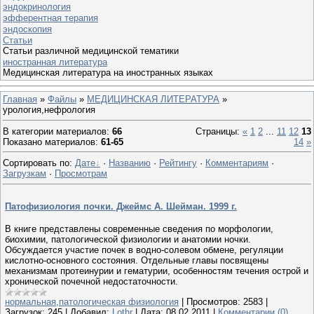
эндокринология
эфферентная терапия
эндоскопия
Статьи
Статьи различной медицинской тематики
иностранная литература
Медицинская литература на иностранных языках
Главная
»
Файлы
»
МЕДИЦИНСКАЯ ЛИТЕРАТУРА
»
урология,нефрология
В категории материалов
:
66
Страницы
:
«
1
2
...
11
12
13
Показано материалов
:
61-65
14
»
Сортировать по
:
Дате
·
Названию
·
Рейтингу
·
Комментариям
·
Загрузкам
·
Просмотрам
Патофизиология почки. Джеймс А. Шейман. 1999 г.
В книге представлены современные сведения по морфологии,
биохимии, патологической физиологии и анатомии ночки.
Обсуждается участие почек в водно-солевом обмене, регуляции
кислотно-основного состояния. Отдельные главы посвящены
механизмам протеинурии и гематурии, особенностям течения острой и
хронической почечной недостаточности.
нормальная,патологическая физиология
|
Просмотров:
2583
|
Загрузок:
245
|
Добавил:
Lothr
|
Дата:
08.02.2011
|
Комментарии (0)