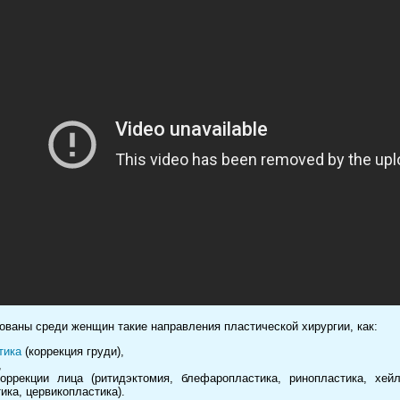
ованы среди женщин такие направления пластической хирургии, как:
тика
(коррекция груди),
,
оррекции лица (ритидэктомия, блефаропластика, ринопластика, хейл
ика, цервикопластика).