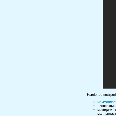
Наиболее востреб
маммоплас
липосакция
методики к
малярпласт