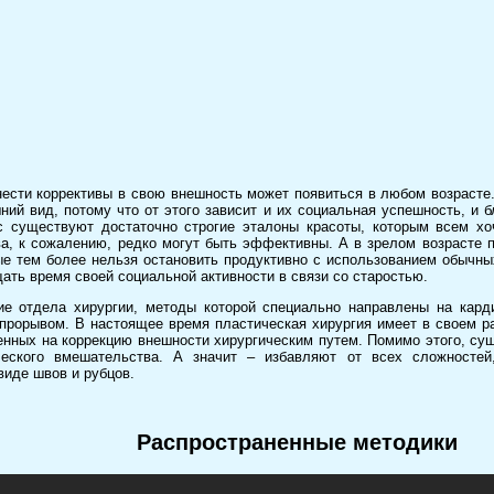
ести коррективы в свою внешность может появиться в любом возраст
ний вид, потому что от этого зависит и их социальная успешность, и 
с существуют достаточно строгие эталоны красоты, которым всем хо
а, к сожалению, редко могут быть эффективны. А в зрелом возрасте 
ые тем более нельзя остановить продуктивно с использованием обычны
ать время своей социальной активности в связи со старостью.
ие отдела хирургии, методы которой специально направлены на кард
прорывом. В настоящее время пластическая хирургия имеет в своем р
енных на коррекцию внешности хирургическим путем. Помимо этого, сущ
ческого вмешательства. А значит – избавляют от всех сложностей
виде швов и рубцов.
Распространенные методики