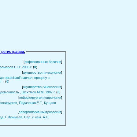
 регистрации:
[
инфекционные болезни
]
рамарев С.О. 2003 г.
(
0
)
[
акушерство,гинекология
]
до організації навчал. процесу з
...
(
0
)
[
акушерство,гинекология
]
ременность , Шехтман М.М. 1987 г.
(
0
)
[
нейрохирургия,неврология
]
охирургия, Педаченко Е.Г., Кущаев
[
аллергология,иммунология
]