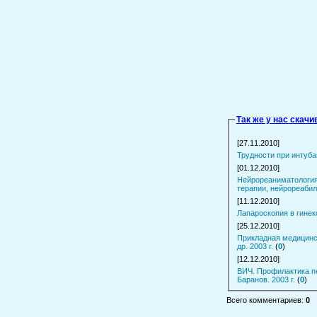
Так же у нас скач
[27.11.2010]
Трудности при интубац
[01.12.2010]
Нейрореаниматология
терапии, нейрореабили
[11.12.2010]
Лапароскопия в гинеко
[25.12.2010]
Прикладная медицинск
др. 2003 г.
(
0
)
[12.12.2010]
ВИЧ. Профилактика пе
Баранов. 2003 г.
(
0
)
Всего комментариев
:
0