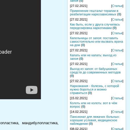
запоя
(
0
)
[27.02.2021]
[
Статьи
]
Применение гештальт-терапии в
реабилитации наркозависимых
(
0
)
[27.02.2021]
[
Статьи
]
Как быть, если у друга случилась
передозировка наркотиками
(
0
)
[27.02.2021]
[
Статьи
]
Капельницы от запоя: поставить
самостоятельно или вызвать врача
на дом
(
0
)
[27.02.2021]
[
Статьи
]
Капать или не капать: выход из
запоя
(
0
)
[27.02.2021]
[
Статьи
]
Выход из запоя: от бабушкиных
средств до современных методов
(
0
)
[27.02.2021]
[
Статьи
]
Наркомания - болезнь, с которой
нужно бороться и можно
справиться
(
0
)
[15.02.2021]
[
Статьи
]
Колоть или не колоть: вот в чём
вопрос
(
0
)
[14.02.2021]
[
Статьи
]
Пансионат для лежачих больных:
хорошие условия, медицинское
опластика, мандибулопластика,
наблюдение
(
0
)
[08.02.2021]
[
Статьи
]