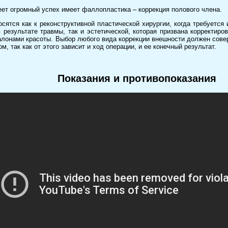
ет огромный успех имеет фаллопластика – коррекция полового члена.
осятся как к реконструктивной пластической хирургии, когда требуетс
 результате травмы, так и эстетической, которая призвана корректиро
лонами красоты. Выбор любого вида коррекции внешности должен сове
м, так как от этого зависит и ход операции, и ее конечный результат.
Показания и противопоказания