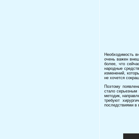
Необходимость вн
очень важен внеш
более, что сейча
народные средств
изменений, котор
не хочется сокращ
Поэтому появлен
стало серьезным 
методик, направл
требуют хирурги
последствиями в 