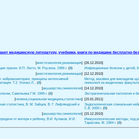
ивают медицинскую литературу, учебники, книги по медицине бесплатно без
[
анестезиология,реанимация
]
[26.12.2010]
ии трахеи. И.П. Латто, М. Роузена. 1989 г.
(
0
)
Инфекционные болезни у детей, К
[
анестезиология,реанимация
]
[12.12.2010]
: нейромониторинг, принципы интенсивной
Метод. вказiвки для викладачів що
тация. Т.2. Усенко Л...
(
0
)
гінекології на медичному факультет
[
акушерство,гинекология
]
[14.12.2010]
логии, Савельева Г.М. 1999 г.
(
0
)
Экстрагенитальная патология и бе
[
гигиена,социальная медицина,статистика
]
[15.01.2011]
ая статистика, В. М. Зайцев, В. Г. Лифляндский и
Эндоскопическая спинальная нейр
С.В. 2000 г.
(
0
)
[
акушерство,гинекология
]
[15.12.2010]
редачи от матери к ребенку, В.И. Кулаков, И.И.
Иммунологические методы, под ред. Г. Фримеля, Пер. с нем. А.П.
Тарасова. М. 1984 г.
(
0
)