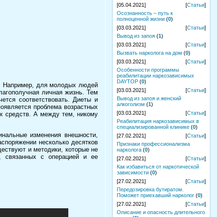
[05.04.2021]
[
Статьи
]
Осознанность – путь к
полноценной жизни
(
0
)
[03.03.2021]
[
Статьи
]
Вывод из запоя
(
1
)
[03.03.2021]
[
Статьи
]
Вызвать нарколога на дом
(
0
)
[03.03.2021]
[
Статьи
]
Особенности программы
реабилитации наркозависимых
DAYTOP
(
0
)
е. Например, для молодых людей
[03.03.2021]
[
Статьи
]
благополучная личная жизнь. Тем
Вывод из запоя и женский
чется соответствовать. Диеты и
алкоголизм
(
1
)
появляется проблема возрастных
[03.03.2021]
[
Статьи
]
х средств. А между тем, никому
Реабилитация наркозависимых в
специализированной клинике
(
0
)
инальные изменения внешности,
[27.02.2021]
[
Статьи
]
аспоряжении несколько десятков
Признаки профессионализма
ествуют и методики, которые не
нарколога
(
0
)
, связанных с операцией и ее
[27.02.2021]
[
Статьи
]
Как избавиться от наркотической
зависимости
(
0
)
[27.02.2021]
[
Статьи
]
Передозировка бутиратом.
Поможет приехавший нарколог
(
0
)
[27.02.2021]
[
Статьи
]
Описание и опасность длительного