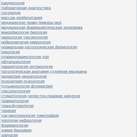
кардиология
лабораторная диагностика
логопедия
массаж,реабилитация
медицинское право,приказы моз
медицинская,фармацевтическая экономика
микробиология,биология
наркология,токсикология
нейрохирургия,неврология
нормальная,патологическая физиология
онкология
оториноларингология,лор
офтальмология
паразитология,энтомология
патологическая анатомия,судебная медицина
педиатрия,неонатология
психиатрия,психология
пульмонология,фтизиатрия
сексопатология
стоматология,челюстно-лицевая хирургия
травматология
трансфузиология
терапия
узи,рентгенология,томография
урология,нефрология
фармакология
химия,биохимия
хирургия