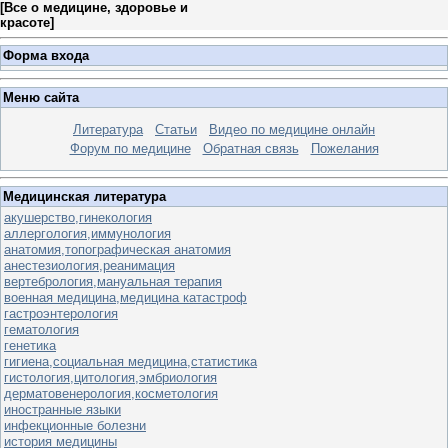
[
Все о медицине, здоровье и
красоте
]
Форма входа
Меню сайта
Литература
Статьи
Видео по медицине онлайн
Форум по медицине
Обратная связь
Пожелания
Медицинская литература
акушерство,гинекология
аллергология,иммунология
анатомия,топографическая анатомия
анестезиология,реанимация
вертебрология,мануальная терапия
военная медицина,медицина катастроф
гастроэнтерология
гематология
генетика
гигиена,социальная медицина,статистика
гистология,цитология,эмбриология
дерматовенерология,косметология
иностранные языки
инфекционные болезни
история медицины