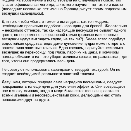
модели на вооружение и использовала на следующем показе. Так
гласит официальная легенда, а кто кого научил – не так то и важно
(последние несколько лет именно Гарланд рисует своим подопечным
веснушки карандашом).
Для того чтобы «быть в теме» и выглядеть, как топ-модель,
необходимо правильно подобрать карандаш для бровей. Желательно
– несколько оттенков, так как настоящие веснушки не бывают одного
цвета, но непременно в коричневой гамме (розовые или зеленые
веснушки будут выглядеть глупо, не так ли?). Более всего подойдут
водостойкие средства, ведь даже дуновение пудры может стереть с
вашего лица заветные точечки. Едва касаясь, нарисуйте несколько
веснушек на переносицу, под глаза, парочку на щеки, и кончиком
пальца обмакните их - это уберет излишки краски, не размазывая, для
того, чтобы они продержались весь день.
Не советуют использовать карандаши с твердой текстурой. Он не
создаст необходимой реальности заветной точечки.
Девушкам, которых природа сама наградила веснушками, следует
подкрашивать их ещё ярче для усиления эффекта. Они возвращают
нас в эпоху «хиппи», когда в моде была естественная красота со
всеми изъянами и несовершенствами кожи, делающими нас столь
непохожими друг на друга.