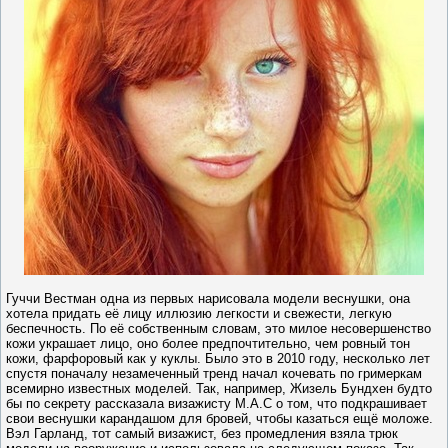
Гуччи Вестман одна из первых нарисовала модели веснушки, она
хотела придать её лицу иллюзию легкости и свежести, легкую
беспечность. По её собственным словам, это милое несовершенство
кожи украшает лицо, оно более предпочтительно, чем ровный тон
кожи, фарфоровый как у куклы. Было это в 2010 году, несколько лет
спустя поначалу незамеченный тренд начал кочевать по гримеркам
всемирно известных моделей. Так, например, Жизель Бундхен будто
бы по секрету рассказала визажисту M.A.C о том, что подкрашивает
свои веснушки карандашом для бровей, чтобы казаться ещё моложе.
Вэл Гарланд, тот самый визажист, без промедления взяла трюк