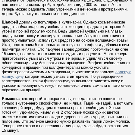
стакана и отправляется в состояние покоя на 10 дней. Отдохнувшая и
настоявшаяся смесь требует добавки в виде 300 мл воды. А вот
теперь можно радовать лицо утренними и вечерними протираниями,
держа бутылочку с лосьоном в холодильнике.
Шалфей
довольно популярен в кулинарии. Однако косметические
средства благодаря ему избавляют женщин-страдалиц от прыщей,
угрей и прочей проблемности. Ведь шалфей буквально на глазах
подсушивает кожу и маскирует воспаление. А нужно всего ничего –
просто умываться, используя средство на основе волшебной травы.
Итак, подготовим 5 столовых ложек сухого шалфея и добавим к ним
пол-литра кипятка. Это пахучее варево должно протомиться на огне
15 минут, после чего его можно остудить и процедить. А вот теперь
приготовьтесь умываться утром и вечером, и удивляться своему
обновленному лицу без противных прыщиков. Эффект избавления от
комедонов и прыщей при шалфей-терапии можно усилить
физиотерапевтическими методиками, в частности используя
солевую
лампу, цену
которой можно узнать в интернете. По утверждениям
галотерапевтов, такая физиопроцедура помогает очистить кожу и
успокоить нервную систему, что является очень важным в патогенезе
образования прыщей.
Ромашка
, как верный телохранитель, всегда стоит на защите не
только внутреннего спокойствия, но и лица. Гадай не гадай, а вот быть
красавицей перед будущим женихом просто необходимо. Значит,
готовим чудо-маску, измельчив 2 столовые ложки сухих цветов
вместе с экзотическим авокадо и деревенским огурцом, взятыми по
половине. Это зеленое месиво нужно разбавить парой ложек молока.
Теперь все готово к нанесению на лицо, где маска будет оставаться
15 минут.