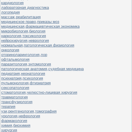
кардиология
лабораторная диагностика
логопедия
массаж,реабилитация
медицинское право,приказы моз
медицинская,фармацевтическая экономика
микробиология,биология
наркология,токсикология
нейрохирургия,неврология
нормальная,патологическая физиология
онкология
оториноларингология,лор
офтальмология
паразитология,энтомология
патологическая анатомия,судебная медицина
педиатрия,неонатология
психиатрия,психология
пульмонология,фтизиатрия
сексопатология
стоматология,челюстно-лицевая хирургия
травматология
трансфузиология
терапия
узи,рентгенология,томография
урология,нефрология
фармакология
химия,биохимия
хирургия