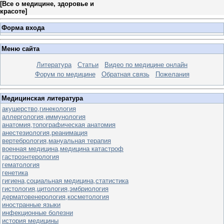
[
Все о медицине, здоровье и
красоте
]
Форма входа
Меню сайта
Литература
Статьи
Видео по медицине онлайн
Форум по медицине
Обратная связь
Пожелания
Медицинская литература
акушерство,гинекология
аллергология,иммунология
анатомия,топографическая анатомия
анестезиология,реанимация
вертебрология,мануальная терапия
военная медицина,медицина катастроф
гастроэнтерология
гематология
генетика
гигиена,социальная медицина,статистика
гистология,цитология,эмбриология
дерматовенерология,косметология
иностранные языки
инфекционные болезни
история медицины