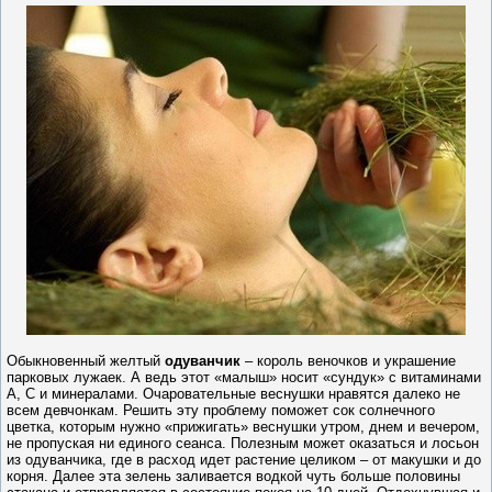
Обыкновенный желтый
одуванчик
– король веночков и украшение
парковых лужаек. А ведь этот «малыш» носит «сундук» с витаминами
А, С и минералами. Очаровательные веснушки нравятся далеко не
всем девчонкам. Решить эту проблему поможет сок солнечного
цветка, которым нужно «прижигать» веснушки утром, днем и вечером,
не пропуская ни единого сеанса. Полезным может оказаться и лосьон
из одуванчика, где в расход идет растение целиком – от макушки и до
корня. Далее эта зелень заливается водкой чуть больше половины