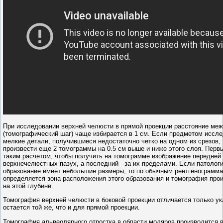
При исследовании верхней челюсти в прямой проекции расстояние ме
(томографический шаг) чаще избирается в 1 см. Если предметом иссл
мелкие детали, получившиеся недостаточно четко на одном из срезов,
произвести еще 2 томограммы на 0.5 см выше и ниже этого слоя. Перв
таким расчетом, чтобы получить на томограмме изображение передней 
верхнечелюстных пазух, а последний - за их пределами. Если патолог
образование имеет небольшие размеры, то по обычным рентгенограмм
определяется зона расположения этого образования и томография про
на этой глубине.
Томография верхней челюсти в боковой проекции отличается только ук
остается той же, что и для прямой проекции.
Томография альвеолярного отростка в области моляров производится в