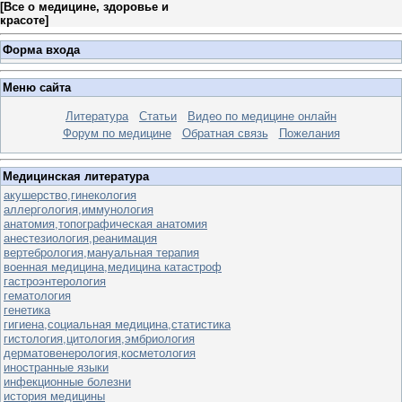
[
Все о медицине, здоровье и
красоте
]
Форма входа
Меню сайта
Литература
Статьи
Видео по медицине онлайн
Форум по медицине
Обратная связь
Пожелания
Медицинская литература
акушерство,гинекология
аллергология,иммунология
анатомия,топографическая анатомия
анестезиология,реанимация
вертебрология,мануальная терапия
военная медицина,медицина катастроф
гастроэнтерология
гематология
генетика
гигиена,социальная медицина,статистика
гистология,цитология,эмбриология
дерматовенерология,косметология
иностранные языки
инфекционные болезни
история медицины