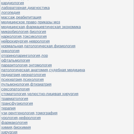
кардиология
лабораторная диагностика
логопедия
массаж,реабилитация
медицинское право,приказы моз
медицинская,фармацевтическая экономика
микробиология,биология
наркология,токсикология
нейрохирургия,неврология
нормальная,патологическая физиология
онкология
оториноларингология,лор
офтальмология
паразитология,энтомология
патологическая анатомия,судебная медицина
педиатрия,неонатология
психиатрия,психология
пульмонология,фтизиатрия
сексопатология
стоматология,челюстно-лицевая хирургия
травматология
трансфузиология
терапия
узи,рентгенология,томография
урология,нефрология
фармакология
химия,биохимия
хирургия