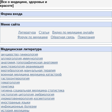
[
Все о медицине, здоровье и
красоте
]
Форма входа
Меню сайта
Литература
Статьи
Видео по медицине онлайн
Форум по медицине
Обратная связь
Пожелания
Медицинская литература
акушерство,гинекология
аллергология,иммунология
анатомия,топографическая анатомия
анестезиология,реанимация
вертебрология,мануальная терапия
военная медицина,медицина катастроф
гастроэнтерология
гематология
генетика
гигиена,социальная медицина,статистика
гистология,цитология,эмбриология
дерматовенерология,косметология
иностранные языки
инфекционные болезни
история медицины