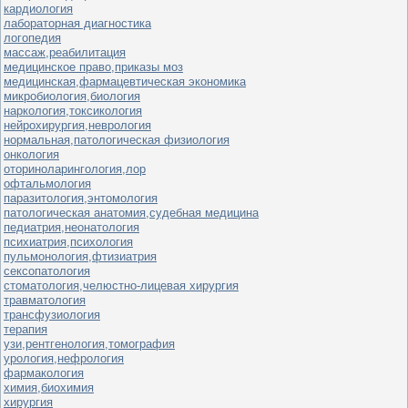
кардиология
лабораторная диагностика
логопедия
массаж,реабилитация
медицинское право,приказы моз
медицинская,фармацевтическая экономика
микробиология,биология
наркология,токсикология
нейрохирургия,неврология
нормальная,патологическая физиология
онкология
оториноларингология,лор
офтальмология
паразитология,энтомология
патологическая анатомия,судебная медицина
педиатрия,неонатология
психиатрия,психология
пульмонология,фтизиатрия
сексопатология
стоматология,челюстно-лицевая хирургия
травматология
трансфузиология
терапия
узи,рентгенология,томография
урология,нефрология
фармакология
химия,биохимия
хирургия