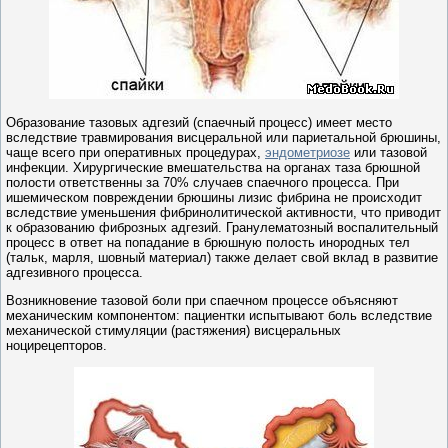
Образование тазовых адгезий (спаечный процесс) имеет место
вследствие травмирования висцеральной или париетальной брюшины,
чаще всего при оперативных процедурах,
эндометриозе
или тазовой
инфекции. Хирургические вмешательства на органах таза брюшной
полости ответственны за 70% случаев спаечного процесса. При
ишемическом повреждении брюшины лизис фибрина не происходит
вследствие уменьшения фибринолитической активности, что приводит
к образованию фиброзных адгезий. Гранулематозный воспалительный
процесс в ответ на попадание в брюшную полость инородных тел
(тальк, марля, шовный материал) также делает свой вклад в развитие
адгезивного процесса.
Возникновение тазовой боли при спаечном процессе объясняют
механическим компонентом: пациентки испытывают боль вследствие
механической стимуляции (растяжения) висцеральных
ноцирецепторов.