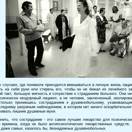
х случаях, где поневоле приходится вмешиваться в личную жизнь паци
ть на себя руки или стеречь его, чтобы он не бежал из лечебного 
й такт, большую мягкость и сочувствие к страданиям больного. Они ни
сихически нездоровый пациент, а не человек, заключенный, изолиров
только проникшись состраданием к душевнобольному, ухаживающи
следнему разумным наблюдением, в котором нет ничего оскорбительного
живать лишние душевные муки.
нить, что сострадание - это самое лучшее лекарство для психическ
 времена, когда не было антипсихотических лекарственных средств,
 даже самых, казалось бы, безнадежных душевнобольных.