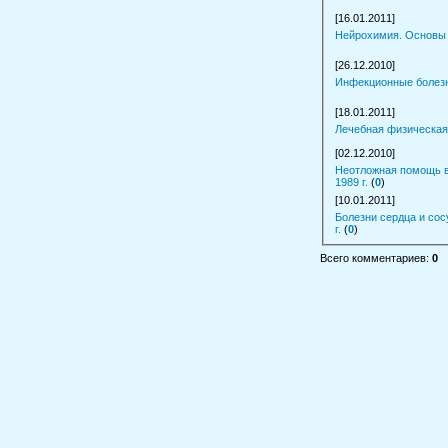
[16.01.2011]
Нейрохимия. Основы и
[26.12.2010]
Инфекционные болезни
[18.01.2011]
Лечебная физическая 
[02.12.2010]
Неотложная помощь в 
1989 г.
(
0
)
[10.01.2011]
Болезни сердца и сосудов. Руководство для врачей. Т. 4. Чазов Е.И. 1993
г.
(
0
)
Всего комментариев
:
0