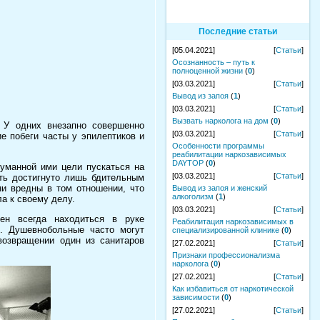
Последние статьи
[05.04.2021]
[
Статьи
]
Осознанность – путь к
полноценной жизни
(
0
)
[03.03.2021]
[
Статьи
]
Вывод из запоя
(
1
)
[03.03.2021]
[
Статьи
]
Вызвать нарколога на дом
(
0
)
 У одних внезапно совершенно
[03.03.2021]
[
Статьи
]
ие побеги часты у эпилептиков и
Особенности программы
реабилитации наркозависимых
DAYTOP
(
0
)
уманной ими цели пускаться на
[03.03.2021]
[
Статьи
]
ыть достигнуто лишь бдительным
ни вредны в том отношении, что
Вывод из запоя и женский
алкоголизм
(
1
)
а к своему делу.
[03.03.2021]
[
Статьи
]
ен всегда находиться в руке
Реабилитация наркозависимых в
. Душевнобольные часто могут
специализированной клинике
(
0
)
возвращении один из санитаров
[27.02.2021]
[
Статьи
]
Признаки профессионализма
нарколога
(
0
)
[27.02.2021]
[
Статьи
]
Как избавиться от наркотической
зависимости
(
0
)
[27.02.2021]
[
Статьи
]