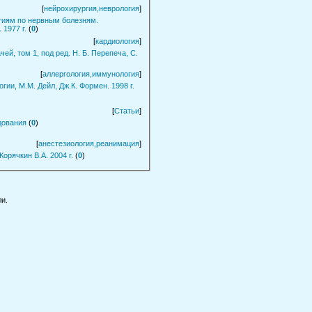
[
нейрохирургия,неврология
]
тиям по нервным болезням.
 1977 г.
(
0
)
[
кардиология
]
ей, том 1, под ред. Н. Б. Перепеча, С.
[
аллергология,иммунология
]
ии, М.М. Дейл, Дж.К. Формен. 1998 г.
[
Статьи
]
дования
(
0
)
[
анестезиология,реанимация
]
Корячкин В.А. 2004 г.
(
0
)
и.