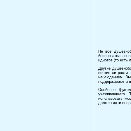
Не все душевноб
бессознательно в
идиотов (то есть
Другие душевнобо
всякие хитрости.
наблюдением. Выс
поддерживают и п
Особенно бдите
ухаживающего. П
использовать мо
должен идти впере