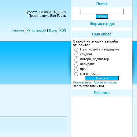
Поиск
Суббота, 08.08.2026, 16:39
Приветствую Вас
Гость
Форма входа
Главная
|
Регистрация
|
Вход
|
RSS
Наш опрос
К какой категории вы себя
относите?
Не отношусь к медицине
студент
интерн, ординатор
аспирант
врач
к.м.н., д.м.н.
Результаты
|
Архив опросов
Всего ответов:
2104
Реклама