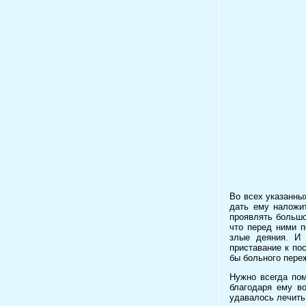
Во всех указанны
дать ему наложи
проявлять большо
что перед ними п
злые деяния. И 
приставание к по
бы больного пере
Нужно всегда пом
благодаря ему во
удавалось лечить