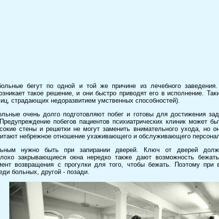
ольные бегут по одной и той же причине из лечебного заведения.
озникает такое решение, и они быстро приводят его в исполнение. Так
 лиц, страдающих недоразвитием умственных способностей).
льные очень долго подготовляют побег и готовы для достижения зад
 Предупреждение побегов пациентов психиатрических клиник может б
окие стены и решетки не могут заменить внимательного ухода, но о
итают небрежное отношение ухаживающего и обслуживающего персонал
льным нужно быть при запирании дверей. Ключ от дверей долж
лохо закрывающиеся окна нередко также дают возможность бежать
мент возвращения с прогулки для того, чтобы бежать. Поэтому при 
ди больных, другой - позади.