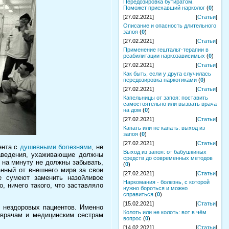
Передозировка бутиратом.
Поможет приехавший нарколог
(
0
)
[27.02.2021]
[
Статьи
]
Описание и опасность длительного
запоя
(
0
)
[27.02.2021]
[
Статьи
]
Применение гештальт-терапии в
реабилитации наркозависимых
(
0
)
[27.02.2021]
[
Статьи
]
Как быть, если у друга случилась
передозировка наркотиками
(
0
)
[27.02.2021]
[
Статьи
]
Капельницы от запоя: поставить
самостоятельно или вызвать врача
на дом
(
0
)
[27.02.2021]
[
Статьи
]
Капать или не капать: выход из
запоя
(
0
)
[27.02.2021]
[
Статьи
]
ента с
душевными болезнями
, не
Выход из запоя: от бабушкиных
заведения, ухаживающие должны
средств до современных методов
 на минуту не должны забывать,
(
0
)
анный от внешнего мира за свои
[27.02.2021]
[
Статьи
]
е сумеют заменить назойливое
Наркомания - болезнь, с которой
, ничего такого, что заставляло
нужно бороться и можно
справиться
(
0
)
[15.02.2021]
[
Статьи
]
и нездоровых пациентов. Именно
Колоть или не колоть: вот в чём
 врачам и медицинским сестрам
вопрос
(
0
)
[14.02.2021]
[
Статьи
]