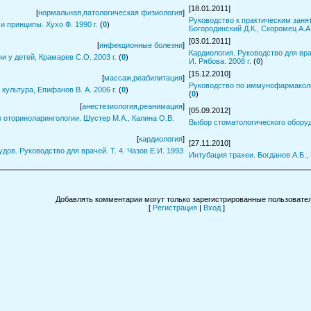
[18.01.2011]
[
нормальная,патологическая физиология
]
Руководство к практическим заня
 принципы. Хухо Ф. 1990 г.
(
0
)
Богородинский Д.К., Скоромец А.А.
[03.01.2011]
[
инфекционные болезни
]
Кардиология. Руководство для врач
 у детей, Крамарев С.О. 2003 г.
(
0
)
И. Рябова. 2008 г.
(
0
)
[15.12.2010]
[
массаж,реабилитация
]
Руководство по иммунофармаколог
культура, Епифанов В. А. 2006 г.
(
0
)
(
0
)
[
анестезиология,реанимация
]
[05.09.2012]
оториноларингологии. Шустер М.А., Калина О.В.
Выбор стоматологического обору
[
кардиология
]
[27.11.2010]
Интубация трахеи. Богданов А.Б., 
Добавлять комментарии могут только зарегистрированные пользовател
[
Регистрация
|
Вход
]