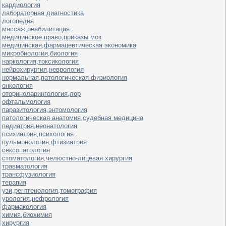
кардиология
лабораторная диагностика
логопедия
массаж,реабилитация
медицинское право,приказы моз
медицинская,фармацевтическая экономика
микробиология,биология
наркология,токсикология
нейрохирургия,неврология
нормальная,патологическая физиология
онкология
оториноларингология,лор
офтальмология
паразитология,энтомология
патологическая анатомия,судебная медицина
педиатрия,неонатология
психиатрия,психология
пульмонология,фтизиатрия
сексопатология
стоматология,челюстно-лицевая хирургия
травматология
трансфузиология
терапия
узи,рентгенология,томография
урология,нефрология
фармакология
химия,биохимия
хирургия