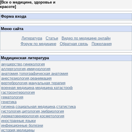
[
Все о медицине, здоровье и
красоте
]
Форма входа
Меню сайта
Литература
Статьи
Видео по медицине онлайн
Форум по медицине
Обратная связь
Пожелания
Медицинская литература
акушерство,гинекология
аллергология,иммунология
анатомия,топографическая анатомия
анестезиология,реанимация
вертебрология,мануальная терапия
военная медицина,медицина катастроф
гастроэнтерология
гематология
генетика
гигиена,социальная медицина,статистика
гистология,цитология,эмбриология
дерматовенерология,косметология
иностранные языки
инфекционные болезни
история медицины