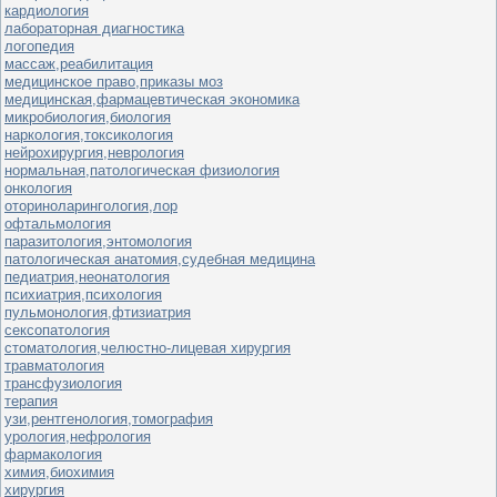
кардиология
лабораторная диагностика
логопедия
массаж,реабилитация
медицинское право,приказы моз
медицинская,фармацевтическая экономика
микробиология,биология
наркология,токсикология
нейрохирургия,неврология
нормальная,патологическая физиология
онкология
оториноларингология,лор
офтальмология
паразитология,энтомология
патологическая анатомия,судебная медицина
педиатрия,неонатология
психиатрия,психология
пульмонология,фтизиатрия
сексопатология
стоматология,челюстно-лицевая хирургия
травматология
трансфузиология
терапия
узи,рентгенология,томография
урология,нефрология
фармакология
химия,биохимия
хирургия