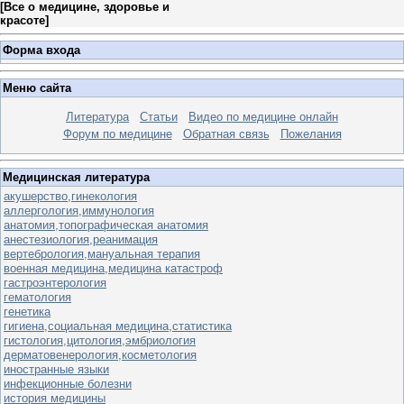
[
Все о медицине, здоровье и
красоте
]
Форма входа
Меню сайта
Литература
Статьи
Видео по медицине онлайн
Форум по медицине
Обратная связь
Пожелания
Медицинская литература
акушерство,гинекология
аллергология,иммунология
анатомия,топографическая анатомия
анестезиология,реанимация
вертебрология,мануальная терапия
военная медицина,медицина катастроф
гастроэнтерология
гематология
генетика
гигиена,социальная медицина,статистика
гистология,цитология,эмбриология
дерматовенерология,косметология
иностранные языки
инфекционные болезни
история медицины