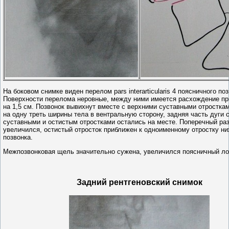
На боковом снимке виден перелом pars interarticularis 4 поясничного поз
Поверхности перелома неровные, между ними имеется расхождение пр
на 1,5 см. Позвонок вывихнут вместе с верхними суставными отростка
на одну треть ширины тела в вентральную сторону, задняя часть дуги 
суставными и остистым отростками остались на месте. Поперечный ра
увеличился, остистый отросток приближен к одноименному отростку 
позвонка.
Межпозвонковая щель значительно сужена, увеличился поясничный ло
Задний рентгеновский снимок