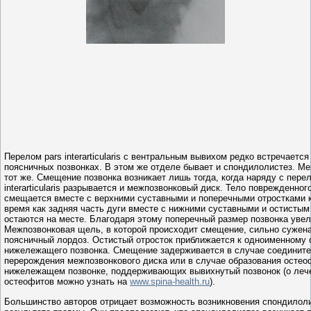
Перелом pars interarticularis с вентральным вывихом редко встречается
поясничных позвонках. В этом же отделе бывает и спондилолистез. М
тот же. Смещение позвонка возникает лишь тогда, когда наряду с пере
interarticularis разрывается и межпозвонковый диск. Тело поврежденног
смещается вместе с верхними суставными и поперечными отростками к
время как задняя часть дуги вместе с нижними суставными и остистым
остаются на месте. Благодаря этому поперечный размер позвонка увел
Межпозвонковая щель, в которой происходит смещение, сильно сужена
поясничный лордоз. Остистый отросток приближается к одноименному 
нижележащего позвонка. Смещение задерживается в случае соедините
перерождения межпозвонкового диска или в случае образования остео
нижележащем позвонке, поддерживающих вывихнутый позвонок (о леч
остеофитов можно узнать на
www.spina-health.ru
).
Большинство авторов отрицает возможность возникновения спондилоли