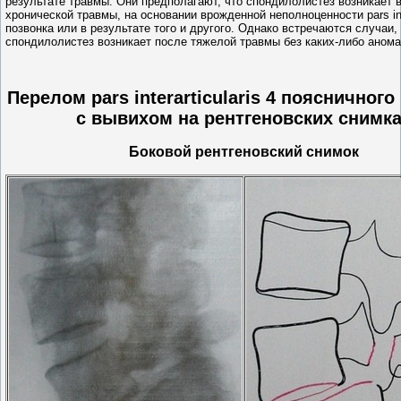
результате травмы. Они предполагают, что спондилолистез возникает в
хронической травмы, на основании врожденной неполноценности pars inte
позвонка или в результате того и другого. Однако встречаются случаи, 
спондилолистез возникает после тяжелой травмы без каких-либо анома
Перелом pars interarticularis 4 поясничного
с вывихом на рентгеновских снимк
Боковой рентгеновский снимок