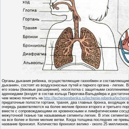
Органы дыхания ребенка, осуществляющие газообмен и составляющие
дыхания», состоят из воздухоносных путей и парного органа - легких. В
его хоаны (боковые расширения), носоглотка с защитными скоплениями
аденоидами (входят в состав кольца Пирогова-Вальдейера и достаточн
чем можно почитать на
http://lechenierebenka.ru/lechenie-rebenka/lecheni
придаточные полости гортани, трахея, два главных бронха, входящих в
очередь разветвляются на более мелкие бронхи второго и третьего по
вместе с сопровождающими их кровеносными и лимфатическими сосуд
межуточной тканью так называемые сегменты легких. В этих сегмента
на все более и более мелкие ветви. Когда толщина последних не превы
название бронхиол. Количество бронхиол велико - около 25 миллионов.