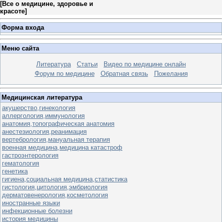
[
Все о медицине, здоровье и
красоте
]
Форма входа
Меню сайта
Литература
Статьи
Видео по медицине онлайн
Форум по медицине
Обратная связь
Пожелания
Медицинская литература
акушерство,гинекология
аллергология,иммунология
анатомия,топографическая анатомия
анестезиология,реанимация
вертебрология,мануальная терапия
военная медицина,медицина катастроф
гастроэнтерология
гематология
генетика
гигиена,социальная медицина,статистика
гистология,цитология,эмбриология
дерматовенерология,косметология
иностранные языки
инфекционные болезни
история медицины