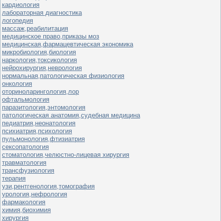
кардиология
лабораторная диагностика
логопедия
массаж,реабилитация
медицинское право,приказы моз
медицинская,фармацевтическая экономика
микробиология,биология
наркология,токсикология
нейрохирургия,неврология
нормальная,патологическая физиология
онкология
оториноларингология,лор
офтальмология
паразитология,энтомология
патологическая анатомия,судебная медицина
педиатрия,неонатология
психиатрия,психология
пульмонология,фтизиатрия
сексопатология
стоматология,челюстно-лицевая хирургия
травматология
трансфузиология
терапия
узи,рентгенология,томография
урология,нефрология
фармакология
химия,биохимия
хирургия