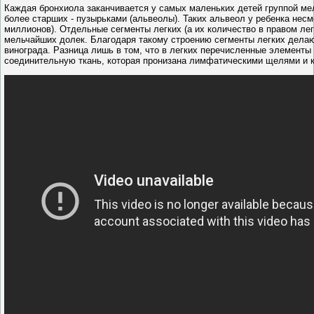
Каждая бронхиола заканчивается у самых маленьких детей группой мел
более старших - пузырьками (альвеолы). Таких альвеол у ребенка несм
миллионов). Отдельные сегменты легких (а их количество в правом легк
мельчайших долек. Благодаря такому строению сегменты легких делаю
винограда. Разница лишь в том, что в легких перечисленные элемент
соединительную ткань, которая пронизана лимфатическими щелями и 