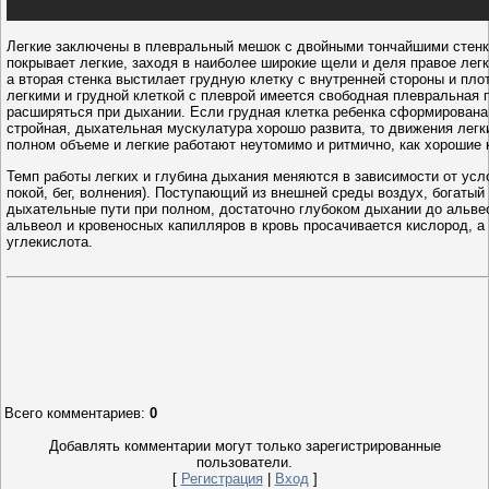
Легкие заключены в плевральный мешок с двойными тончайшими стенк
покрывает легкие, заходя в наиболее широкие щели и деля правое легко
а вторая стенка выстилает грудную клетку с внутренней стороны и пло
легкими и грудной клеткой с плеврой имеется свободная плевральная
расширяться при дыхании. Если грудная клетка ребенка сформирована 
стройная, дыхательная мускулатура хорошо развита, то движения легк
полном объеме и легкие работают неутомимо и ритмично, как хорошие 
Темп работы легких и глубина дыхания меняются в зависимости от усло
покой, бег, волнения). Поступающий из внешней среды воздух, богатый
дыхательные пути при полном, достаточно глубоком дыхании до альвео
альвеол и кровеносных капилляров в кровь просачивается кислород, а
углекислота.
Всего комментариев
:
0
Добавлять комментарии могут только зарегистрированные
пользователи.
[
Регистрация
|
Вход
]