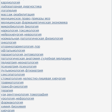
кардиология
лабораторная диагностика
логопедия
массаж,реабилитация
медицинское право,приказы моз
медицинская,фармацевтическая экономика
микробиология,биология
наркология,токсикология
нейрохирургия,неврология
нормальная,патологическая физиология
онкология
оториноларингология,лор
офтальмология
паразитология,энтомология
патологическая анатомия,судебная медицина
педиатрия,неонатология
психиатрия,психология
пульмонология,фтизиатрия
сексопатология
стоматология,челюстно-лицевая хирургия
травматология
трансфузиология
терапия
узи,рентгенология,томография
урология,нефрология
фармакология
химия,биохимия
хирургия