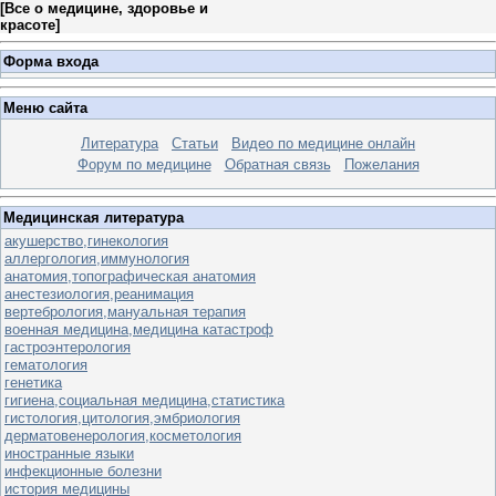
[
Все о медицине, здоровье и
красоте
]
Форма входа
Меню сайта
Литература
Статьи
Видео по медицине онлайн
Форум по медицине
Обратная связь
Пожелания
Медицинская литература
акушерство,гинекология
аллергология,иммунология
анатомия,топографическая анатомия
анестезиология,реанимация
вертебрология,мануальная терапия
военная медицина,медицина катастроф
гастроэнтерология
гематология
генетика
гигиена,социальная медицина,статистика
гистология,цитология,эмбриология
дерматовенерология,косметология
иностранные языки
инфекционные болезни
история медицины