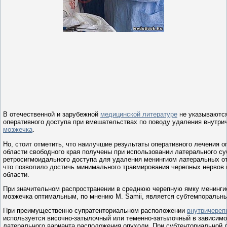
В отечественной и зарубежной
медицинской литературе
не указываются
оперативного доступа при вмешательствах по поводу удаления внутр
мозжечка
.
Но, стоит отметить, что наилучшие результаты оперативного лечения о
области свободного края получены при использовании латерального су
ретросигмоидального доступа для удаления менингиом латеральных от
что позволило достичь минимального травмирования черепных нервов 
области.
При значительном распространении в среднюю черепную ямку менинги
мозжечка оптимальным, по мнению М. Samii, является субтемпоральны
При преимущественно супратенториальном расположении
внутричереп
используется височно-затылочный или теменно-затылочный в зависимо
латерального варианта расположения опухоли. При субтенториальной 