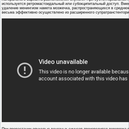
используется ретромастоидальный или субокципитальный доступ. Вмес
удаление менингиом намета мозжечка, распространяющихся в среднюю
весьма эффективно осуществлено из расширенного супратранстентори
При прорастании опухолью венозных синусов производится перевязка 