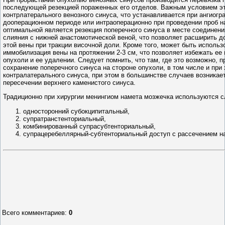
последующей резекцией пораженных его отделов. Важным условием эт
контрлатерального венозного синуса, что устанавливается при ангиог
дооперационном периоде или интраоперационно при проведении проб н
оптимальной является резекция поперечного синуса в месте соединен
слияния с нижней анастомотической веной, что позволяет расширить д
этой вены при тракции височной доли. Кроме того, может быть исполь
иммобилизация вены на протяжении 2-3 см, что позволяет избежать ее
опухоли и ее удалении. Следует помнить, что там, где это возможно,
сохранение поперечного синуса на стороне опухоли, в том числе и пр
контралатерального синуса, при этом в большинстве случаев возникае
пересечении верхнего каменистого синуса.
Традиционно при хирургии менингиом намета мозжечка используются 
односторонний субокципитальный,
супратранстенториальный,
комбинированный супрасубтенториальный,
супрацеребеллярный-субтенториальный доступ с рассечением на
Всего комментариев
:
0