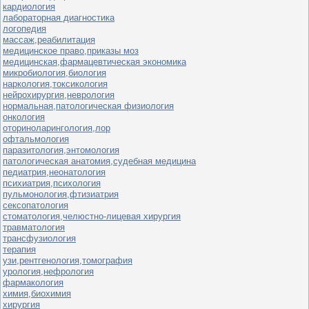
кардиология
лабораторная диагностика
логопедия
массаж,реабилитация
медицинское право,приказы моз
медицинская,фармацевтическая экономика
микробиология,биология
наркология,токсикология
нейрохирургия,неврология
нормальная,патологическая физиология
онкология
оториноларингология,лор
офтальмология
паразитология,энтомология
патологическая анатомия,судебная медицина
педиатрия,неонатология
психиатрия,психология
пульмонология,фтизиатрия
сексопатология
стоматология,челюстно-лицевая хирургия
травматология
трансфузиология
терапия
узи,рентгенология,томография
урология,нефрология
фармакология
химия,биохимия
хирургия