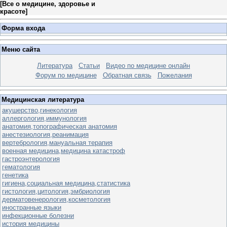
[
Все о медицине, здоровье и
красоте
]
Форма входа
Меню сайта
Литература
Статьи
Видео по медицине онлайн
Форум по медицине
Обратная связь
Пожелания
Медицинская литература
акушерство,гинекология
аллергология,иммунология
анатомия,топографическая анатомия
анестезиология,реанимация
вертебрология,мануальная терапия
военная медицина,медицина катастроф
гастроэнтерология
гематология
генетика
гигиена,социальная медицина,статистика
гистология,цитология,эмбриология
дерматовенерология,косметология
иностранные языки
инфекционные болезни
история медицины