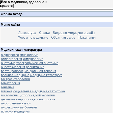
[
Все о медицине, здоровье и
красоте
]
Форма входа
Меню сайта
Литература
Статьи
Видео по медицине онлайн
Форум по медицине
Обратная связь
Пожелания
Медицинская литература
акушерство,гинекология
аллергология,иммунология
анатомия,топографическая анатомия
анестезиология,реанимация
вертебрология,мануальная терапия
военная медицина,медицина катастроф
гастроэнтерология
гематология
генетика
гигиена,социальная медицина,статистика
гистология,цитология,эмбриология
дерматовенерология,косметология
иностранные языки
инфекционные болезни
история медицины