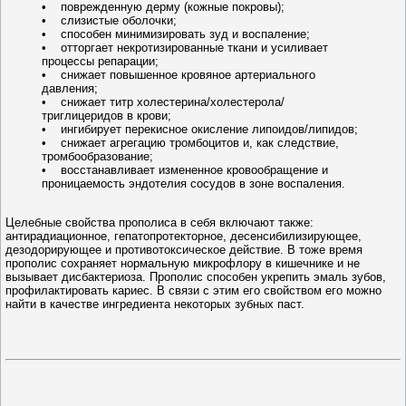
• поврежденную дерму (кожные покровы);
• слизистые оболочки;
• способен минимизировать зуд и воспаление;
• отторгает некротизированные ткани и усиливает
процессы репарации;
• снижает повышенное кровяное артериального
давления;
• снижает титр холестерина/холестерола/
триглицеридов в крови;
• ингибирует перекисное окисление липоидов/липидов;
• снижает агрегацию тромбоцитов и, как следствие,
тромбообразование;
• восстанавливает измененное кровообращение и
проницаемость эндотелия сосудов в зоне воспаления.
Целебные свойства прополиса в себя включают также:
антирадиационное, гепатопротекторное, десенсибилизирующее,
дезодорирующее и противотоксическое действие. В тоже время
прополис сохраняет нормальную микрофлору в кишечнике и не
вызывает дисбактериоза. Прополис способен укрепить эмаль зубов,
профилактировать кариес. В связи с этим его свойством его можно
найти в качестве ингредиента некоторых зубных паст.