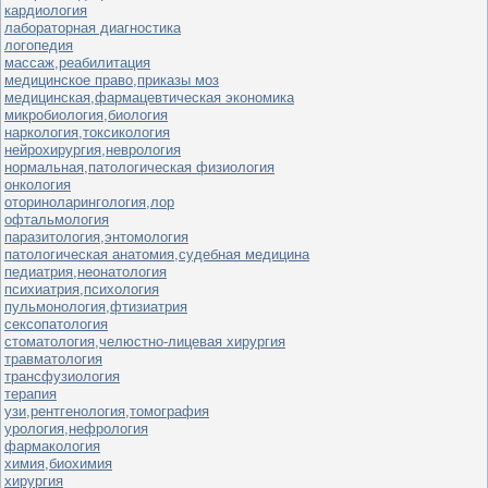
кардиология
лабораторная диагностика
логопедия
массаж,реабилитация
медицинское право,приказы моз
медицинская,фармацевтическая экономика
микробиология,биология
наркология,токсикология
нейрохирургия,неврология
нормальная,патологическая физиология
онкология
оториноларингология,лор
офтальмология
паразитология,энтомология
патологическая анатомия,судебная медицина
педиатрия,неонатология
психиатрия,психология
пульмонология,фтизиатрия
сексопатология
стоматология,челюстно-лицевая хирургия
травматология
трансфузиология
терапия
узи,рентгенология,томография
урология,нефрология
фармакология
химия,биохимия
хирургия