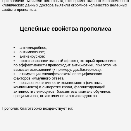
При анализе тысячелетнего опыта, экспериментальных и современных
клинических данных доктора выявили огромное количество целебных
свойств прополиса.
Целебные свойства прополиса
• антимикробное;
• антимикозное;
• антивирусное;
• противовоспалительный эффект, который временами
по эффективности превосходит антибиотики, при этом не
вызывая осложнений (к примеру, дисбактериоза);
• стимуляция специфических/неспецифических
факторов иммунного ответа;
• повышение активности комплемента (системы
комплимента) в сыворотке крови, фагоцитирующей
активности лейкоцитов, биосинтеза гамма-глобулинов,
преципитинов, агглютининов и антиоксидантов.
Прополис благотворно воздействует на: