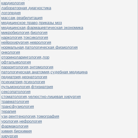
кардиология
лабораторная диагностика
логопедия
массаж,реабилитация
медицинское право,приказы моз
медицинская,фармацевтическая экономика
микробиология,биология
наркология,токсикология
нейрохирургия,неврология
нормальная,патологическая физиология
онкология
оториноларингология,лор
офтальмология
паразитология,энтомология
патологическая анатомия,судебная медицина
педиатрия,неонатология
психиатрия,психология
пульмонология,фтизиатрия
сексопатология
стоматология,челюстно-лицевая хирургия
травматология
трансфузиология
терапия
узи,рентгенология,томография
урология,нефрология
фармакология
химия,биохимия
хирургия