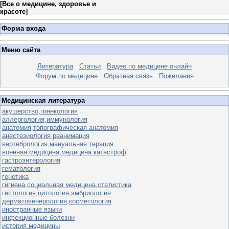
[
Все о медицине, здоровье и
красоте
]
Форма входа
Меню сайта
Литература
Статьи
Видео по медицине онлайн
Форум по медицине
Обратная связь
Пожелания
Медицинская литература
акушерство,гинекология
аллергология,иммунология
анатомия,топографическая анатомия
анестезиология,реанимация
вертебрология,мануальная терапия
военная медицина,медицина катастроф
гастроэнтерология
гематология
генетика
гигиена,социальная медицина,статистика
гистология,цитология,эмбриология
дерматовенерология,косметология
иностранные языки
инфекционные болезни
история медицины