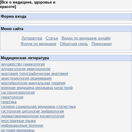
[
Все о медицине, здоровье и
красоте
]
Форма входа
Меню сайта
Литература
Статьи
Видео по медицине онлайн
Форум по медицине
Обратная связь
Пожелания
Медицинская литература
акушерство,гинекология
аллергология,иммунология
анатомия,топографическая анатомия
анестезиология,реанимация
вертебрология,мануальная терапия
военная медицина,медицина катастроф
гастроэнтерология
гематология
генетика
гигиена,социальная медицина,статистика
гистология,цитология,эмбриология
дерматовенерология,косметология
иностранные языки
инфекционные болезни
история медицины