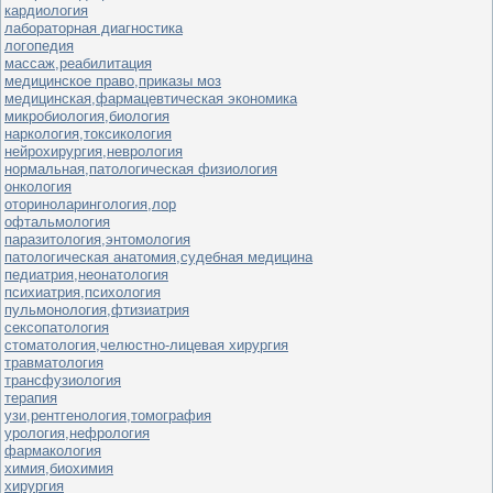
кардиология
лабораторная диагностика
логопедия
массаж,реабилитация
медицинское право,приказы моз
медицинская,фармацевтическая экономика
микробиология,биология
наркология,токсикология
нейрохирургия,неврология
нормальная,патологическая физиология
онкология
оториноларингология,лор
офтальмология
паразитология,энтомология
патологическая анатомия,судебная медицина
педиатрия,неонатология
психиатрия,психология
пульмонология,фтизиатрия
сексопатология
стоматология,челюстно-лицевая хирургия
травматология
трансфузиология
терапия
узи,рентгенология,томография
урология,нефрология
фармакология
химия,биохимия
хирургия