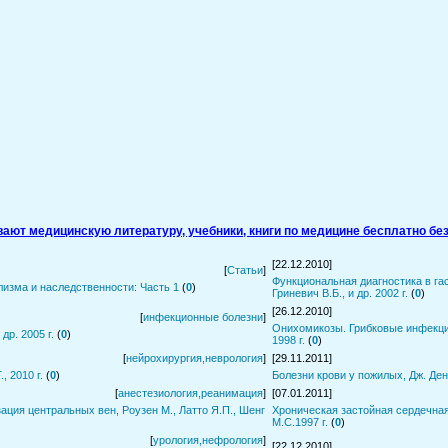
ивают медицинскую литературу, учебники, книги по медицине бесплатно без
[22.12.2010]
[
Статьи
]
Функциональная диагностика в гас
изма и наследственности: Часть 1
(
0
)
Гриневич В.Б., и др. 2002 г.
(
0
)
[26.12.2010]
[
инфекционные болезни
]
Онихомикозы. Грибковые инфекции
др. 2005 г.
(
0
)
1998 г.
(
0
)
[
нейрохирургия,неврология
]
[29.11.2011]
, 2010 г.
(
0
)
Болезни крови у пожилых, Дж. Денх
[
анестезиология,реанимация
]
[07.01.2011]
ация центральных вен, Роузен М., Латто Я.П., Шенг
Хроническая застойная сердечна
М.С.1997 г.
(
0
)
[
урология,нефрология
]
[22.12.2010]