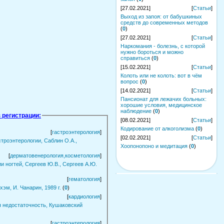
[27.02.2021]
[
Статьи
]
Выход из запоя: от бабушкиных
средств до современных методов
(
0
)
[27.02.2021]
[
Статьи
]
Наркомания - болезнь, с которой
нужно бороться и можно
справиться
(
0
)
[15.02.2021]
[
Статьи
]
Колоть или не колоть: вот в чём
вопрос
(
0
)
[14.02.2021]
[
Статьи
]
Пансионат для лежачих больных:
хорошие условия, медицинское
наблюдение
(
0
)
 регистрации:
[08.02.2021]
[
Статьи
]
Кодирование от алкоголизма
(
0
)
[
гастроэнтерология
]
[02.02.2021]
[
Статьи
]
троэнтерологии, Саблин О.А.,
Хоопонопоно и медитация
(
0
)
[
дерматовенерология,косметология
]
 ногтей, Сергеев Ю.В., Сергеев А.Ю.
[
гематология
]
эм, И. Чанарин, 1989 г.
(
0
)
[
кардиология
]
я недостаточность, Кушаковский
[
гастроэнтерология
]