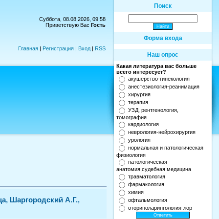
Поиск
Суббота, 08.08.2026, 09:58
Приветствую Вас
Гость
Форма входа
Главная
|
Регистрация
|
Вход
|
RSS
Наш опрос
Какая литература вас больше
всего интересует?
акушерство-гинекология
анестезиология-реанимация
хирургия
терапия
УЗД, рентгенология,
томография
кардиология
неврология-нейрохирургия
урология
нормальная и патологическая
физиология
патологическая
анатомия,судебная медицина
травматология
фармакология
химия
а, Шаргородский А.Г.,
офтальмология
оториноларингология-лор