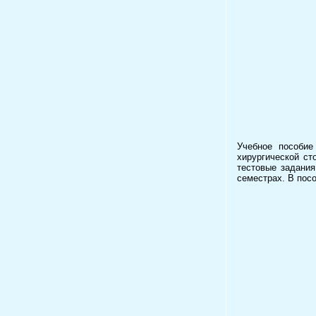
Учебное пособие
хирургической ст
тестовые задани
семестрах. В пос