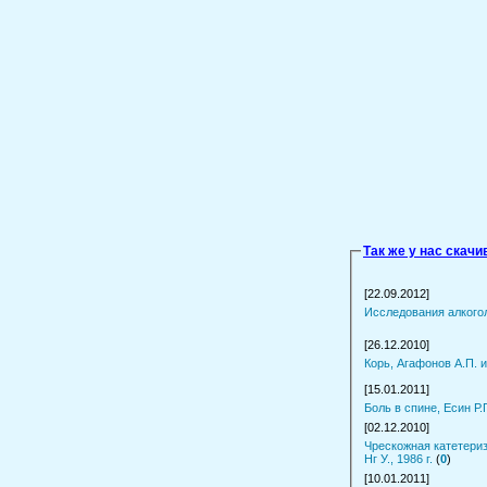
Так же у нас скач
[22.09.2012]
Исследования алкогол
[26.12.2010]
Корь, Агафонов А.П. и 
[15.01.2011]
Боль в спине, Есин Р.Г.
[02.12.2010]
Чрескожная катетериз
Нг У., 1986 г.
(
0
)
[10.01.2011]