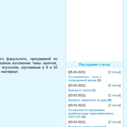
го факультета, программой по
робное изложение темы занятия,
Последние статьи
 опухолям, изучаемым в 9 и 10
 материал.
[05.04.2021]
[
Статьи
]
Осознанность – путь к
полноценной жизни
(
0
)
[03.03.2021]
[
Статьи
]
Вывод из запоя
(
1
)
[03.03.2021]
[
Статьи
]
Вызвать нарколога на дом
(
0
)
[03.03.2021]
[
Статьи
]
Особенности программы
реабилитации наркозависимых
DAYTOP
(
0
)
[03.03.2021]
[
Статьи
]
Вывод из запоя и женский