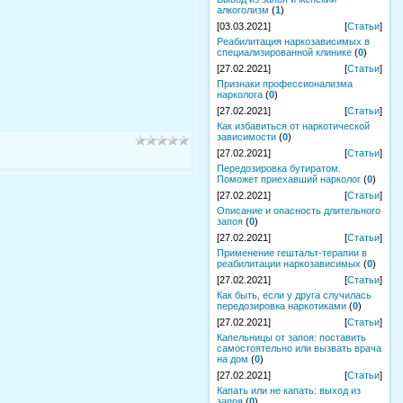
алкоголизм
(
1
)
[03.03.2021]
[
Статьи
]
Реабилитация наркозависимых в
специализированной клинике
(
0
)
[27.02.2021]
[
Статьи
]
Признаки профессионализма
нарколога
(
0
)
[27.02.2021]
[
Статьи
]
Как избавиться от наркотической
зависимости
(
0
)
[27.02.2021]
[
Статьи
]
Передозировка бутиратом.
Поможет приехавший нарколог
(
0
)
[27.02.2021]
[
Статьи
]
Описание и опасность длительного
запоя
(
0
)
[27.02.2021]
[
Статьи
]
Применение гештальт-терапии в
реабилитации наркозависимых
(
0
)
[27.02.2021]
[
Статьи
]
Как быть, если у друга случилась
передозировка наркотиками
(
0
)
[27.02.2021]
[
Статьи
]
Капельницы от запоя: поставить
самостоятельно или вызвать врача
на дом
(
0
)
[27.02.2021]
[
Статьи
]
Капать или не капать: выход из
запоя
(
0
)