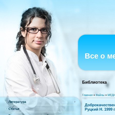
Все о м
Библиотека
Главная
»
Файлы
»
МЕДИ
Литература
Доброкачествен
Статьи
Руцкий Н. 1999 г