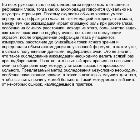
Во всех руководствах по офтальмологии видное место отводится
рефракции глаза, тогда как об аккомодации говорится буквально на
двух-трех страницах. Поэтому окулисты обычно хорошо умеют
определять рефракцию глаза, но аккомодацией интересуются мало,
между тем как аккомодация играет огромную роль при работе глаза,
особенно на близком расстоянии; исходя из этого, большинство задач,
взятых из практики по подбору очков, составлено следующим
образом: после определения рефракции глаза у пациентов
измерялось расстояние до ближайшей точки ясного зрения и
определялся объем аккомодации по указанной формуле, а затем уже,
в связи с полученными данными, подбирались очки. Это не значит,
что такое обследование аккомодации необходимо делать всякий раз
при подборе очков. Понятно, что опытный врач правильно назначает
очки по общепринятому методу, учитывая возраст и профессию
больного. Предлагаемый метод обследования безусловно необходим,
особенно начинающим врачам, а также в некоторых случаях для того,
чтобы выявить причину жалоб больного. Такой метод может избавить
от некоторых ошибок, наблюдаемых в практике.