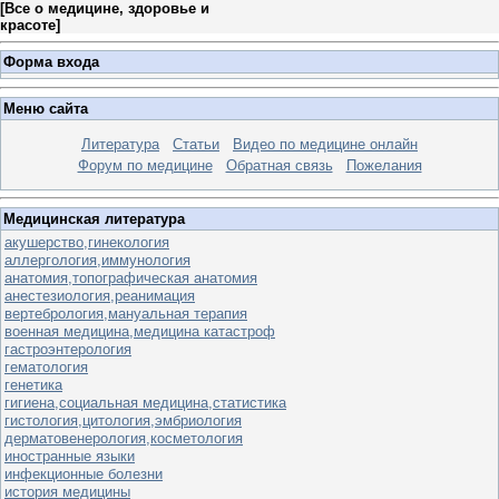
[
Все о медицине, здоровье и
красоте
]
Форма входа
Меню сайта
Литература
Статьи
Видео по медицине онлайн
Форум по медицине
Обратная связь
Пожелания
Медицинская литература
акушерство,гинекология
аллергология,иммунология
анатомия,топографическая анатомия
анестезиология,реанимация
вертебрология,мануальная терапия
военная медицина,медицина катастроф
гастроэнтерология
гематология
генетика
гигиена,социальная медицина,статистика
гистология,цитология,эмбриология
дерматовенерология,косметология
иностранные языки
инфекционные болезни
история медицины