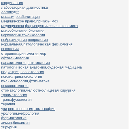
кардиология
лабораторная диагностика
логопедия
массаж,реабилитация
медицинское право,приказы моз
медицинская,фармацевтическая экономика
микробиология,биология
наркология,токсикология
нейрохирургия,неврология
нормальная,патологическая физиология
онкология
оториноларингология,лор
офтальмология
паразитология,энтомология
патологическая анатомия,судебная медицина
педиатрия,неонатология
психиатрия,психология
пульмонология,фтизиатрия
сексопатология
стоматология,челюстно-лицевая хирургия
травматология
трансфузиология
терапия
узи,рентгенология,томография
урология,нефрология
фармакология
химия,биохимия
хирургия