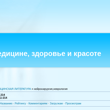
едицине, здоровье и красоте
ЦИНСКАЯ ЛИТЕРАТУРА
» нейрохирургия,неврология
:
214
11-214
Названию
·
Рейтингу
·
Комментариям
·
Загрузкам
·
Просмотрам