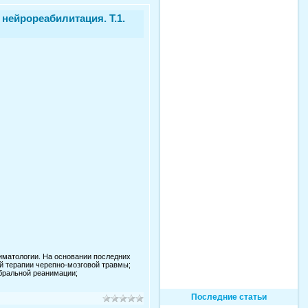
нейрореабилитация. Т.1.
матологии. На основании последних
й терапии черепно-мозговой травмы;
ебральной реанимации;
Последние статьи