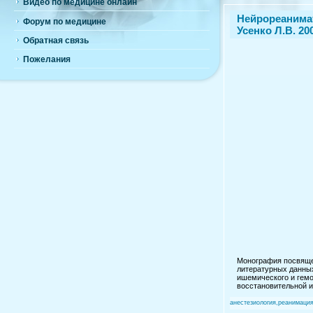
Видео по медицине онлайн
Нейрореанимат
Форум по медицине
Усенко Л.В. 200
Обратная связь
Пожелания
Монография посвяще
литературных данных
ишемического и гемо
восстановительной и
анестезиология,реанимаци