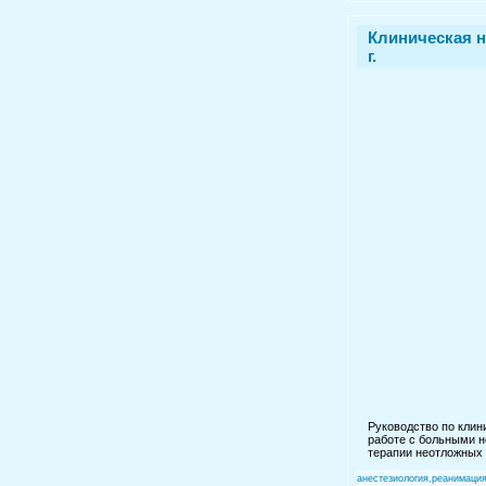
Клиническая н
г.
Руководство по клин
работе с больными н
терапии неотложных 
анестезиология,реанимаци