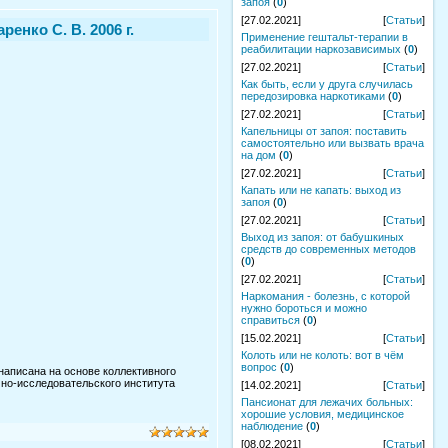
запоя
(
0
)
[27.02.2021]
[
Статьи
]
нко С. В. 2006 г.
Применение гештальт-терапии в
реабилитации наркозависимых
(
0
)
[27.02.2021]
[
Статьи
]
Как быть, если у друга случилась
передозировка наркотиками
(
0
)
[27.02.2021]
[
Статьи
]
Капельницы от запоя: поставить
самостоятельно или вызвать врача
на дом
(
0
)
[27.02.2021]
[
Статьи
]
Капать или не капать: выход из
запоя
(
0
)
[27.02.2021]
[
Статьи
]
Выход из запоя: от бабушкиных
средств до современных методов
(
0
)
[27.02.2021]
[
Статьи
]
Наркомания - болезнь, с которой
нужно бороться и можно
справиться
(
0
)
[15.02.2021]
[
Статьи
]
Колоть или не колоть: вот в чём
вопрос
(
0
)
аписана на основе коллективного
чно-исследовательского института
[14.02.2021]
[
Статьи
]
Пансионат для лежачих больных:
хорошие условия, медицинское
наблюдение
(
0
)
[08.02.2021]
[
Статьи
]