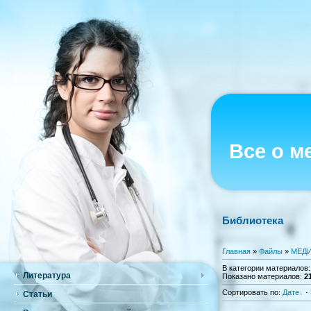
Все о м
Библиотека
Главная
»
Файлы
»
МЕДИ
В категории материалов
Литература
Показано материалов
:
2
Сортировать по
:
Дате
·
Статьи