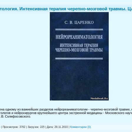
ология. Интенсивная терапия черепно-мозговой травмы. Царе
а одному из важнейших разделов нейрореаниматологии - черепно-мозговой травме, н
ологов и нейрохирургов крупнейшего центра экстренной медицины - Московского нау
.В. Склифосовского.
я
| Просмотров: 3762 | Загрузок: 225 | Дата:
29.11.2010
|
Комментарии (0)