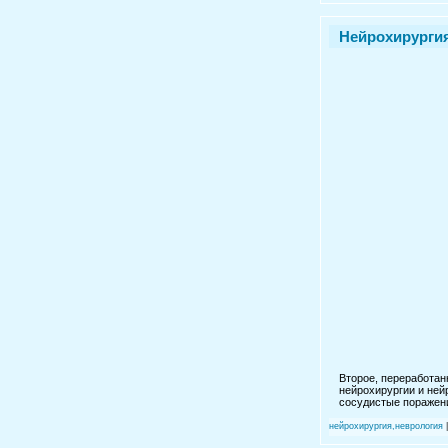
Нейрохирургия.
Второе, переработан
нейрохирургии и ней
сосудистые поражени
нейрохирургия,неврология
|