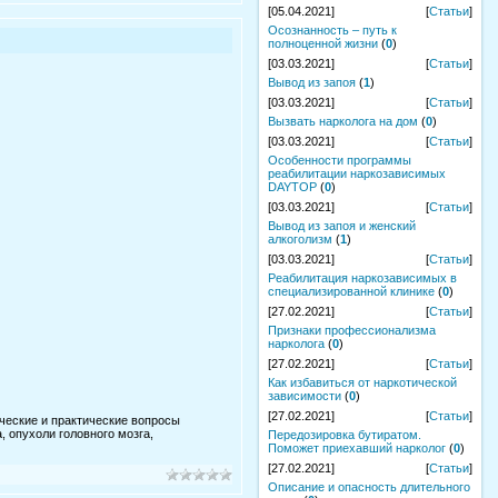
[05.04.2021]
[
Статьи
]
Осознанность – путь к
полноценной жизни
(
0
)
[03.03.2021]
[
Статьи
]
Вывод из запоя
(
1
)
[03.03.2021]
[
Статьи
]
Вызвать нарколога на дом
(
0
)
[03.03.2021]
[
Статьи
]
Особенности программы
реабилитации наркозависимых
DAYTOP
(
0
)
[03.03.2021]
[
Статьи
]
Вывод из запоя и женский
алкоголизм
(
1
)
[03.03.2021]
[
Статьи
]
Реабилитация наркозависимых в
специализированной клинике
(
0
)
[27.02.2021]
[
Статьи
]
Признаки профессионализма
нарколога
(
0
)
[27.02.2021]
[
Статьи
]
Как избавиться от наркотической
зависимости
(
0
)
[27.02.2021]
[
Статьи
]
ические и практические вопросы
 опухоли головного мозга,
Передозировка бутиратом.
Поможет приехавший нарколог
(
0
)
[27.02.2021]
[
Статьи
]
Описание и опасность длительного