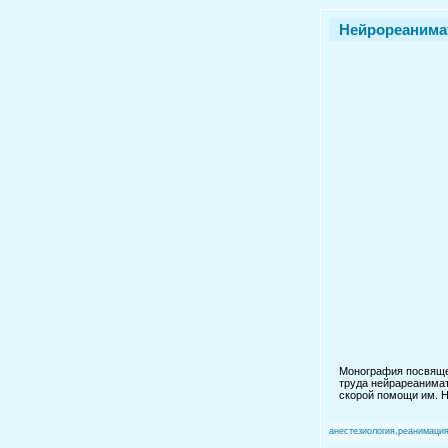
Нейрореанимат
Монография посвящен
труда нейрареанимат
скорой помощи им. Н
анестезиология,реанимаци