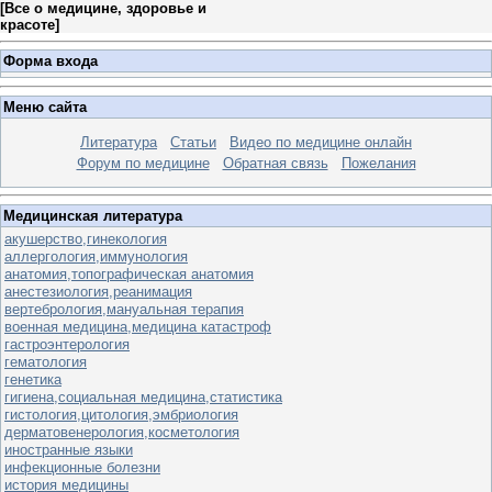
[
Все о медицине, здоровье и
красоте
]
Форма входа
Меню сайта
Литература
Статьи
Видео по медицине онлайн
Форум по медицине
Обратная связь
Пожелания
Медицинская литература
акушерство,гинекология
аллергология,иммунология
анатомия,топографическая анатомия
анестезиология,реанимация
вертебрология,мануальная терапия
военная медицина,медицина катастроф
гастроэнтерология
гематология
генетика
гигиена,социальная медицина,статистика
гистология,цитология,эмбриология
дерматовенерология,косметология
иностранные языки
инфекционные болезни
история медицины