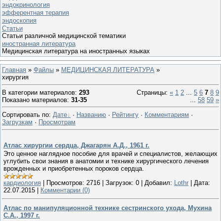
эндокринология
эфферентная терапия
эндоскопия
Статьи
Статьи различной медицинской тематики
иностранная литература
Медицинская литература на иностранных языках
Главная
»
Файлы
»
МЕДИЦИНСКАЯ ЛИТЕРАТУРА
»
хирургия
В категории материалов
:
293
Страницы
:
«
1
2
...
5
6
7
8
9
Показано материалов
:
31-35
...
58
59
»
Сортировать по
:
Дате
·
Названию
·
Рейтингу
·
Комментариям
·
Загрузкам
·
Просмотрам
Атлас хирургии сердца, Джагарян А.Д., 1961 г.
Это ценное наглядное пособие для врачей и специалистов, желающих
углубить свои знания в анатомии и технике хирургического лечения
врожденных и приобретенных пороков сердца.
кардиология
|
Просмотров:
2716
|
Загрузок:
0
|
Добавил:
Lothr
|
Дата:
22.07.2015
|
Комментарии (0)
Атлас по манипуляционной технике сестринского ухода, Мухина
С.А., 1997 г.