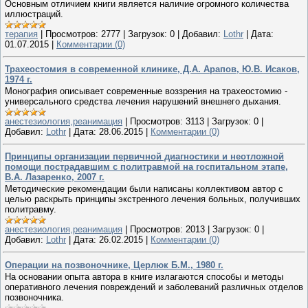
Основным отличием книги является наличие огромного количества
иллюстраций.
терапия
|
Просмотров:
2777
|
Загрузок:
0
|
Добавил:
Lothr
|
Дата:
01.07.2015
|
Комментарии (0)
Трахеостомия в современной клинике, Д.А. Арапов, Ю.В. Исаков,
1974 г.
Монография описывает современные воззрения на трахеостомию -
универсального средства лечения нарушений внешнего дыхания.
анестезиология,реанимация
|
Просмотров:
3113
|
Загрузок:
0
|
Добавил:
Lothr
|
Дата:
28.06.2015
|
Комментарии (0)
Принципы организации первичной диагностики и неотложной
помощи пострадавшим с политравмой на госпитальном этапе,
В.А. Лазаренко, 2007 г.
Методические рекомендации были написаны коллективом автор с
целью раскрыть принципы экстренного лечения больных, получивших
политравму.
анестезиология,реанимация
|
Просмотров:
2013
|
Загрузок:
0
|
Добавил:
Lothr
|
Дата:
26.02.2015
|
Комментарии (0)
Операции на позвоночнике, Церлюк Б.М., 1980 г.
На основании опыта автора в книге излагаются способы и методы
оперативного лечения повреждений и заболеваний различных отделов
позвоночника.