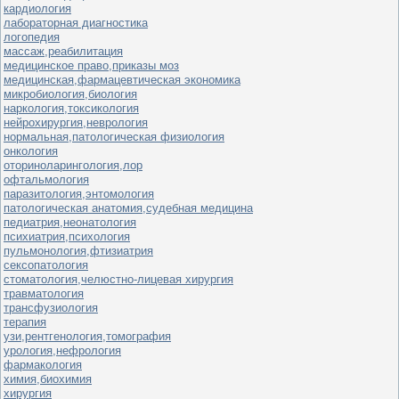
кардиология
лабораторная диагностика
логопедия
массаж,реабилитация
медицинское право,приказы моз
медицинская,фармацевтическая экономика
микробиология,биология
наркология,токсикология
нейрохирургия,неврология
нормальная,патологическая физиология
онкология
оториноларингология,лор
офтальмология
паразитология,энтомология
патологическая анатомия,судебная медицина
педиатрия,неонатология
психиатрия,психология
пульмонология,фтизиатрия
сексопатология
стоматология,челюстно-лицевая хирургия
травматология
трансфузиология
терапия
узи,рентгенология,томография
урология,нефрология
фармакология
химия,биохимия
хирургия