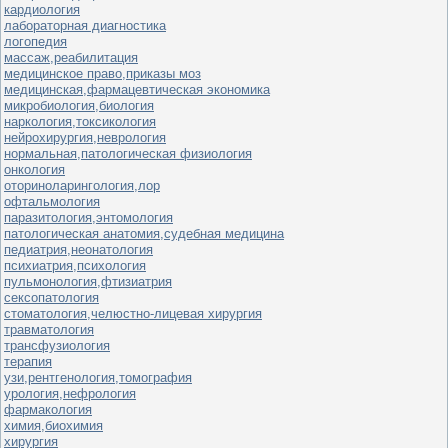
кардиология
лабораторная диагностика
логопедия
массаж,реабилитация
медицинское право,приказы моз
медицинская,фармацевтическая экономика
микробиология,биология
наркология,токсикология
нейрохирургия,неврология
нормальная,патологическая физиология
онкология
оториноларингология,лор
офтальмология
паразитология,энтомология
патологическая анатомия,судебная медицина
педиатрия,неонатология
психиатрия,психология
пульмонология,фтизиатрия
сексопатология
стоматология,челюстно-лицевая хирургия
травматология
трансфузиология
терапия
узи,рентгенология,томография
урология,нефрология
фармакология
химия,биохимия
хирургия