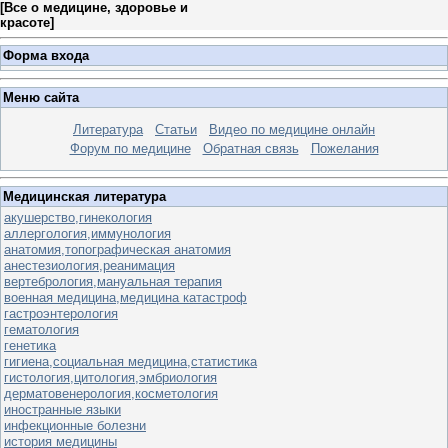
[
Все о медицине, здоровье и
красоте
]
Форма входа
Меню сайта
Литература
Статьи
Видео по медицине онлайн
Форум по медицине
Обратная связь
Пожелания
Медицинская литература
акушерство,гинекология
аллергология,иммунология
анатомия,топографическая анатомия
анестезиология,реанимация
вертебрология,мануальная терапия
военная медицина,медицина катастроф
гастроэнтерология
гематология
генетика
гигиена,социальная медицина,статистика
гистология,цитология,эмбриология
дерматовенерология,косметология
иностранные языки
инфекционные болезни
история медицины