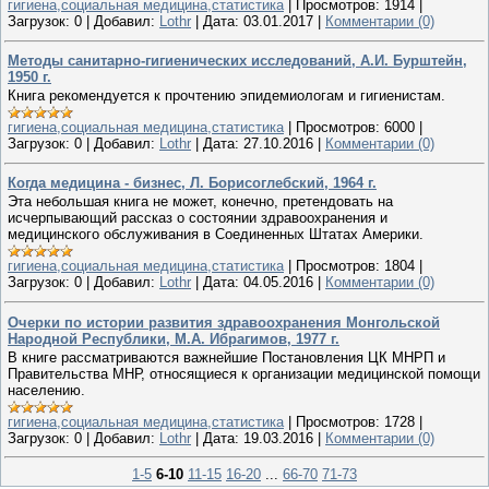
гигиена,социальная медицина,статистика
|
Просмотров:
1914
|
Загрузок:
0
|
Добавил:
Lothr
|
Дата:
03.01.2017
|
Комментарии (0)
Методы санитарно-гигиенических исследований, А.И. Бурштейн,
1950 г.
Книга рекомендуется к прочтению эпидемиологам и гигиенистам.
гигиена,социальная медицина,статистика
|
Просмотров:
6000
|
Загрузок:
0
|
Добавил:
Lothr
|
Дата:
27.10.2016
|
Комментарии (0)
Когда медицина - бизнес, Л. Борисоглебский, 1964 г.
Эта небольшая книга не может, конечно, претендовать на
исчерпывающий рассказ о состоянии здравоохранения и
медицинского обслуживания в Соединенных Штатах Америки.
гигиена,социальная медицина,статистика
|
Просмотров:
1804
|
Загрузок:
0
|
Добавил:
Lothr
|
Дата:
04.05.2016
|
Комментарии (0)
Очерки по истории развития здравоохранения Монгольской
Народной Республики, М.А. Ибрагимов, 1977 г.
В книге рассматриваются важнейшие Постановления ЦК МНРП и
Правительства МНР, относящиеся к организации медицинской помощи
населению.
гигиена,социальная медицина,статистика
|
Просмотров:
1728
|
Загрузок:
0
|
Добавил:
Lothr
|
Дата:
19.03.2016
|
Комментарии (0)
1-5
6-10
11-15
16-20
...
66-70
71-73