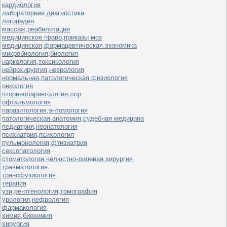
кардиология
лабораторная диагностика
логопедия
массаж,реабилитация
медицинское право,приказы моз
медицинская,фармацевтическая экономика
микробиология,биология
наркология,токсикология
нейрохирургия,неврология
нормальная,патологическая физиология
онкология
оториноларингология,лор
офтальмология
паразитология,энтомология
патологическая анатомия,судебная медицина
педиатрия,неонатология
психиатрия,психология
пульмонология,фтизиатрия
сексопатология
стоматология,челюстно-лицевая хирургия
травматология
трансфузиология
терапия
узи,рентгенология,томография
урология,нефрология
фармакология
химия,биохимия
хирургия