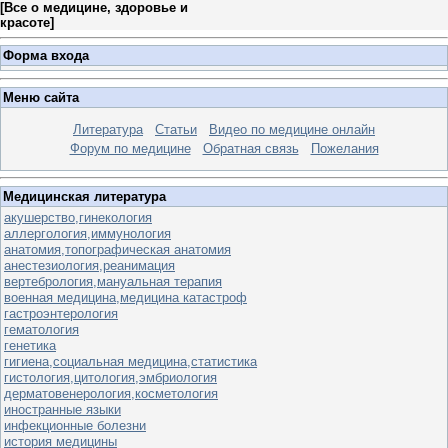
[
Все о медицине, здоровье и
красоте
]
Форма входа
Меню сайта
Литература
Статьи
Видео по медицине онлайн
Форум по медицине
Обратная связь
Пожелания
Медицинская литература
акушерство,гинекология
аллергология,иммунология
анатомия,топографическая анатомия
анестезиология,реанимация
вертебрология,мануальная терапия
военная медицина,медицина катастроф
гастроэнтерология
гематология
генетика
гигиена,социальная медицина,статистика
гистология,цитология,эмбриология
дерматовенерология,косметология
иностранные языки
инфекционные болезни
история медицины