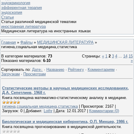
эндокринология
эфферентная терапия
эндоскопия
Статьи
Статьи различной медицинской тематики
иностранная литература
Медицинская литература на иностранных языках
Главная
»
Файлы
»
МЕДИЦИНСКАЯ ЛИТЕРАТУРА
»
гигиена,социальная медицина,статистика
В категории материалов
:
73
Страницы
:
«
1
2
3
4
...
14
15
Показано материалов
:
6-10
»
Сортировать по
:
Дате
·
Названию
·
Рейтингу
·
Комментариям
·
Загрузкам
·
Просмотрам
Статистические методы в научных медицинских исследованиях,
Д.А. Сепетлиев, 1968 г.
Книга посвящена математико-статистическому анализу в медицине.
гигиена,социальная медицина,статистика
|
Просмотров:
2167
|
Загрузок:
0
|
Добавил:
Lothr
|
Дата:
12.01.2017
|
Комментарии (0)
Биологическая и медицинская кибернетика, О.П. Минцер, 1986 г.
Книга посвящена прогнозированию в медицинской деятельности.