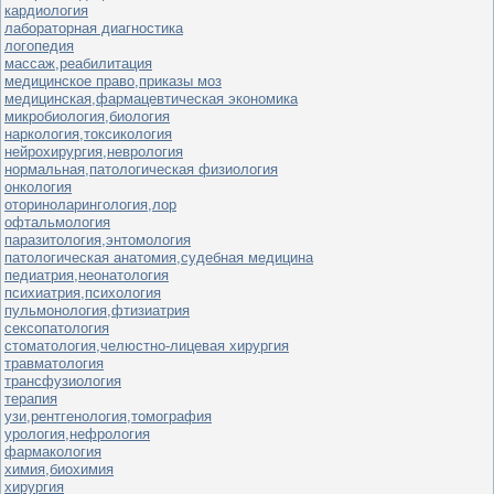
кардиология
лабораторная диагностика
логопедия
массаж,реабилитация
медицинское право,приказы моз
медицинская,фармацевтическая экономика
микробиология,биология
наркология,токсикология
нейрохирургия,неврология
нормальная,патологическая физиология
онкология
оториноларингология,лор
офтальмология
паразитология,энтомология
патологическая анатомия,судебная медицина
педиатрия,неонатология
психиатрия,психология
пульмонология,фтизиатрия
сексопатология
стоматология,челюстно-лицевая хирургия
травматология
трансфузиология
терапия
узи,рентгенология,томография
урология,нефрология
фармакология
химия,биохимия
хирургия