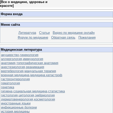
[
Все о медицине, здоровье и
красоте
]
Форма входа
Меню сайта
Литература
Статьи
Видео по медицине онлайн
Форум по медицине
Обратная связь
Пожелания
Медицинская литература
акушерство,гинекология
аллергология,иммунология
анатомия,топографическая анатомия
анестезиология,реанимация
вертебрология,мануальная терапия
военная медицина,медицина катастроф
гастроэнтерология
гематология
генетика
гигиена,социальная медицина,статистика
гистология,цитология,эмбриология
дерматовенерология,косметология
иностранные языки
инфекционные болезни
история медицины