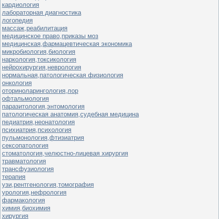
кардиология
лабораторная диагностика
логопедия
массаж,реабилитация
медицинское право,приказы моз
медицинская,фармацевтическая экономика
микробиология,биология
наркология,токсикология
нейрохирургия,неврология
нормальная,патологическая физиология
онкология
оториноларингология,лор
офтальмология
паразитология,энтомология
патологическая анатомия,судебная медицина
педиатрия,неонатология
психиатрия,психология
пульмонология,фтизиатрия
сексопатология
стоматология,челюстно-лицевая хирургия
травматология
трансфузиология
терапия
узи,рентгенология,томография
урология,нефрология
фармакология
химия,биохимия
хирургия