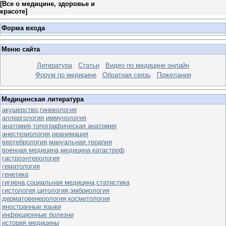
[
Все о медицине, здоровье и
красоте
]
Форма входа
Меню сайта
Литература
Статьи
Видео по медицине онлайн
Форум по медицине
Обратная связь
Пожелания
Медицинская литература
акушерство,гинекология
аллергология,иммунология
анатомия,топографическая анатомия
анестезиология,реанимация
вертебрология,мануальная терапия
военная медицина,медицина катастроф
гастроэнтерология
гематология
генетика
гигиена,социальная медицина,статистика
гистология,цитология,эмбриология
дерматовенерология,косметология
иностранные языки
инфекционные болезни
история медицины