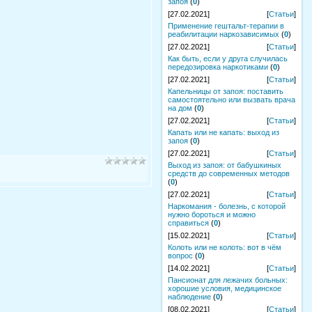
запоя
(
0
)
[27.02.2021]
[
Статьи
]
Применение гештальт-терапии в
реабилитации наркозависимых
(
0
)
[27.02.2021]
[
Статьи
]
Как быть, если у друга случилась
передозировка наркотиками
(
0
)
[27.02.2021]
[
Статьи
]
Капельницы от запоя: поставить
самостоятельно или вызвать врача
на дом
(
0
)
[27.02.2021]
[
Статьи
]
Капать или не капать: выход из
запоя
(
0
)
[27.02.2021]
[
Статьи
]
Выход из запоя: от бабушкиных
средств до современных методов
(
0
)
[27.02.2021]
[
Статьи
]
Наркомания - болезнь, с которой
нужно бороться и можно
справиться
(
0
)
[15.02.2021]
[
Статьи
]
Колоть или не колоть: вот в чём
вопрос
(
0
)
[14.02.2021]
[
Статьи
]
Пансионат для лежачих больных:
хорошие условия, медицинское
наблюдение
(
0
)
[08.02.2021]
[
Статьи
]