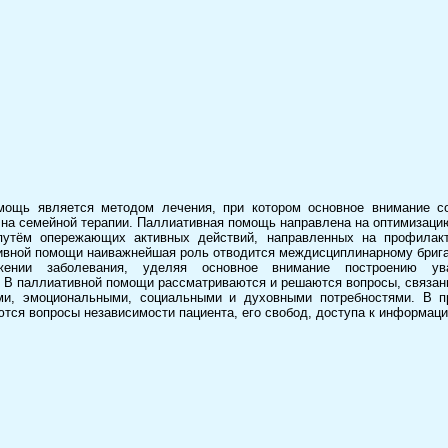
мощь является методом лечения, при котором основное внимание с
е на семейной терапии. Паллиативная помощь направлена на оптимизаци
путём опережающих активных действий, направленных на профилакт
ивной помощи наиважнейшая роль отводится междисциплинарному бриг
ении заболевания, уделяя основное внимание построению ув
 В паллиативной помощи рассматриваются и решаются вопросы, связан
ми, эмоциональными, социальными и духовными потребностями. В п
тся вопросы независимости пациента, его свобод, доступа к информаци