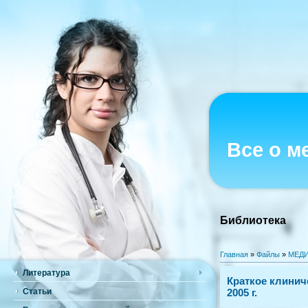
Все о м
Библиотека
Главная
»
Файлы
»
МЕДИ
Литература
Краткое клинич
Статьи
2005 г.