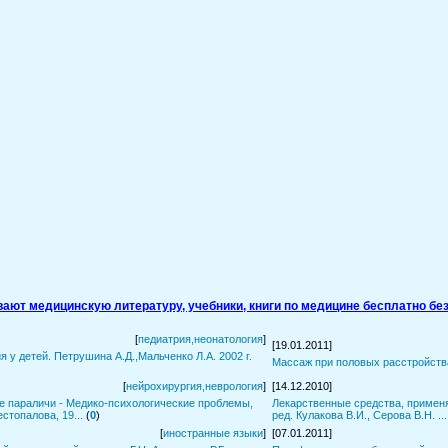
ивают медицинскую литературу, учебники, книги по медицине бесплатно без
[
педиатрия,неонатология
]
[19.01.2011]
 у детей. Петрушина А.Д.,Мальченко Л.А. 2002 г.
Массаж при половых расстройствах
[
нейрохирургия,неврология
]
[14.12.2010]
е параличи - Медико-психологические проблемы,
Лекарственные средства, применя
естопалова, 19...
(
0
)
ред. Кулакова В.И., Серова В.Н. ...
[
иностранные языки
]
[07.01.2011]