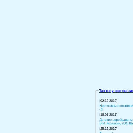
Так же у нас скач
[02.12.2010]
Неотложные состояния
(
0
)
[18.01.2011]
Детские церебральны
В.И. Козявкин, Л.Ф. Ш
[25.12.2010]