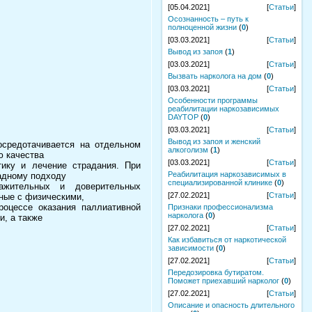
[05.04.2021]
[
Статьи
]
Осознанность – путь к
полноценной жизни
(
0
)
[03.03.2021]
[
Статьи
]
Вывод из запоя
(
1
)
[03.03.2021]
[
Статьи
]
Вызвать нарколога на дом
(
0
)
[03.03.2021]
[
Статьи
]
Особенности программы
реабилитации наркозависимых
DAYTOP
(
0
)
[03.03.2021]
[
Статьи
]
Вывод из запоя и женский
осредотачивается на отдельном
алкоголизм
(
1
)
ю качества
[03.03.2021]
[
Статьи
]
ику и лечение страдания. При
Реабилитация наркозависимых в
адному подходу
специализированной клинике
(
0
)
ажительных и доверительных
[27.02.2021]
[
Статьи
]
ные с физическими,
роцессе оказания паллиативной
Признаки профессионализма
нарколога
(
0
)
и, а также
[27.02.2021]
[
Статьи
]
Как избавиться от наркотической
зависимости
(
0
)
[27.02.2021]
[
Статьи
]
Передозировка бутиратом.
Поможет приехавший нарколог
(
0
)
[27.02.2021]
[
Статьи
]
Описание и опасность длительного