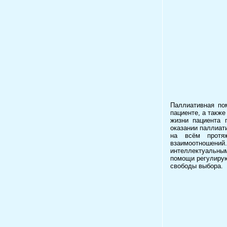
Паллиативная по
пациенте, а такж
жизни пациента 
оказании паллиат
на всём протяж
взаимоотношений.
интеллектуальны
помощи регулирую
свободы выбора.