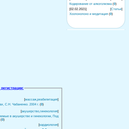
Кодирование от алкоголизма
(
0
)
[02.02.2021]
[
Статьи
]
Хоопонопоно и медитация
(
0
)
 регистрации:
[
массаж,реабилитация
]
, С.Н. Чабаненко. 2004 г.
(
0
)
[
акушерство,гинекология
]
емые в акушерстве и гинекологии, Под
(
0
)
[
кардиология
]