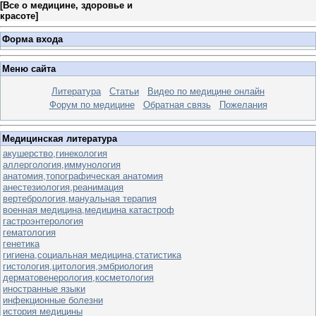
[
Все о медицине, здоровье и
красоте
]
Форма входа
Меню сайта
Литература
Статьи
Видео по медицине онлайн
Форум по медицине
Обратная связь
Пожелания
Медицинская литература
акушерство,гинекология
аллергология,иммунология
анатомия,топографическая анатомия
анестезиология,реанимация
вертебрология,мануальная терапия
военная медицина,медицина катастроф
гастроэнтерология
гематология
генетика
гигиена,социальная медицина,статистика
гистология,цитология,эмбриология
дерматовенерология,косметология
иностранные языки
инфекционные болезни
история медицины