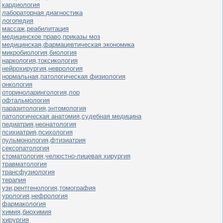
кардиология
лабораторная диагностика
логопедия
массаж,реабилитация
медицинское право,приказы моз
медицинская,фармацевтическая экономика
микробиология,биология
наркология,токсикология
нейрохирургия,неврология
нормальная,патологическая физиология
онкология
оториноларингология,лор
офтальмология
паразитология,энтомология
патологическая анатомия,судебная медицина
педиатрия,неонатология
психиатрия,психология
пульмонология,фтизиатрия
сексопатология
стоматология,челюстно-лицевая хирургия
травматология
трансфузиология
терапия
узи,рентгенология,томография
урология,нефрология
фармакология
химия,биохимия
хирургия