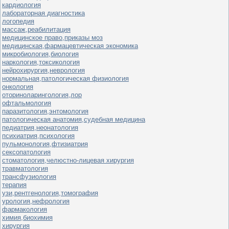
кардиология
лабораторная диагностика
логопедия
массаж,реабилитация
медицинское право,приказы моз
медицинская,фармацевтическая экономика
микробиология,биология
наркология,токсикология
нейрохирургия,неврология
нормальная,патологическая физиология
онкология
оториноларингология,лор
офтальмология
паразитология,энтомология
патологическая анатомия,судебная медицина
педиатрия,неонатология
психиатрия,психология
пульмонология,фтизиатрия
сексопатология
стоматология,челюстно-лицевая хирургия
травматология
трансфузиология
терапия
узи,рентгенология,томография
урология,нефрология
фармакология
химия,биохимия
хирургия