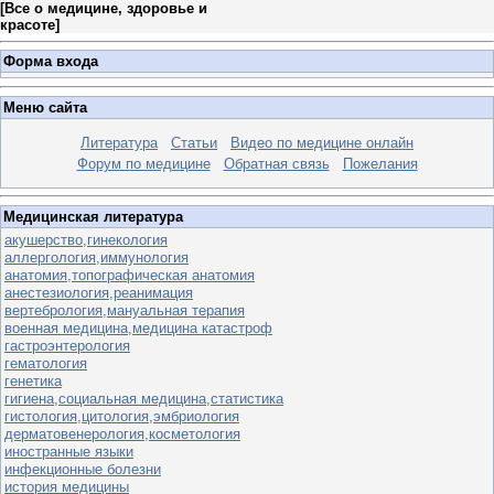
[
Все о медицине, здоровье и
красоте
]
Форма входа
Меню сайта
Литература
Статьи
Видео по медицине онлайн
Форум по медицине
Обратная связь
Пожелания
Медицинская литература
акушерство,гинекология
аллергология,иммунология
анатомия,топографическая анатомия
анестезиология,реанимация
вертебрология,мануальная терапия
военная медицина,медицина катастроф
гастроэнтерология
гематология
генетика
гигиена,социальная медицина,статистика
гистология,цитология,эмбриология
дерматовенерология,косметология
иностранные языки
инфекционные болезни
история медицины