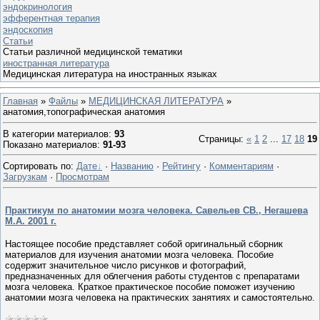
эндокринология
эфферентная терапия
эндоскопия
Статьи
Статьи различной медицинской тематики
иностранная литература
Медицинская литература на иностранных языках
Главная
»
Файлы
»
МЕДИЦИНСКАЯ ЛИТЕРАТУРА
»
анатомия,топографическая анатомия
В категории материалов
:
93
Страницы
:
«
1
2
...
17
18
19
Показано материалов
:
91-93
Сортировать по
:
Дате
·
Названию
·
Рейтингу
·
Комментариям
·
Загрузкам
·
Просмотрам
Практикум по анатомии мозга человека. Cавельев СВ., Негашева
М.А. 2001 г.
Настоящее пособие представляет собой оригинальный сборник
материалов для изучения анатомии мозга человека. Пособие
содержит значительное число рисунков и фотографий,
предназначенных для облегчения работы студентов с препаратами
мозга человека. Краткое практическое пособие поможет изучению
анатомии мозга человека на практических занятиях и самостоятельно.