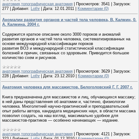
анатомия,топографическая анатомия
|
Просмотров:
3541
|
Загрузок:
277
|
Добавил:
Lothr
|
Дата:
12.01.2011
|
Комментарии (0)
Аномалии развития органов и частей тела человека, В. Калмин, 0.
А. Калмина. 2004 г.
Содержится краткое описание около 3000 пороков и аномалий
развития органов и частей тела человека, систематизированных на
основе международной классификации пороков
развития ВОЗ и международной статистической классификации
болезней и причин, связанных со здоровьем. Приводится большое
количество схем и рисунков.
анатомия,топографическая анатомия
|
Просмотров:
3629
|
Загрузок:
228
|
Добавил:
Lothr
|
Дата:
23.12.2010
|
Комментарии (0)
Анатомия человека для массажистов. Белоголовский Г. Г. 2007 г.
Книга предназначена для массажистов и лиц, обучающихся массажу;
в ней даны представления об анатомии и, частично, физиологии
человека. Многолетний научно-практический и преподавательский
опыт работы автора, кандидата медицинских наук, в области массажа
позволил создать, на наш взгляд, максимально удобное для
массажистов-практиков — особенно начинающих — издание.
анатомия,топографическая анатомия
|
Просмотров:
4121
|
Загрузок:
323
|
Добавил:
Lothr
|
Дата:
01.12.2010
|
Комментарии (0)