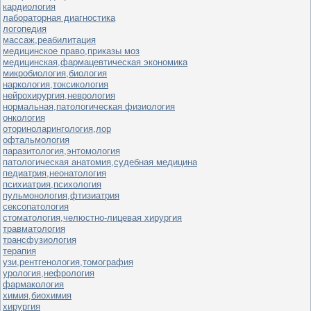
кардиология
лабораторная диагностика
логопедия
массаж,реабилитация
медицинское право,приказы моз
медицинская,фармацевтическая экономика
микробиология,биология
наркология,токсикология
нейрохирургия,неврология
нормальная,патологическая физиология
онкология
оториноларингология,лор
офтальмология
паразитология,энтомология
патологическая анатомия,судебная медицина
педиатрия,неонатология
психиатрия,психология
пульмонология,фтизиатрия
сексопатология
стоматология,челюстно-лицевая хирургия
травматология
трансфузиология
терапия
узи,рентгенология,томография
урология,нефрология
фармакология
химия,биохимия
хирургия