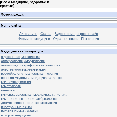
[
Все о медицине, здоровье и
красоте
]
Форма входа
Меню сайта
Литература
Статьи
Видео по медицине онлайн
Форум по медицине
Обратная связь
Пожелания
Медицинская литература
акушерство,гинекология
аллергология,иммунология
анатомия,топографическая анатомия
анестезиология,реанимация
вертебрология,мануальная терапия
военная медицина,медицина катастроф
гастроэнтерология
гематология
генетика
гигиена,социальная медицина,статистика
гистология,цитология,эмбриология
дерматовенерология,косметология
иностранные языки
инфекционные болезни
история медицины