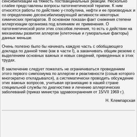
сенсибилизации на тяжесть поствакцинальных реакций. Несколько
слабее представлены вопросы патогенетической терапии. К ним
относятся работы по действию у-глобулина, нефти и ее производных и
по определению десенсибилизирующей активности некоторых
химических препаратов. В основном показан факт снижения степени
аллергизации организма под влиянием их применения. О
патогенетической роли этих способов лечения, то есть о действии на
механизмы развития аллергии (клеточные и гуморальные факторы)
данных меньше.
Очень полезно было бы начинать каждую часть с обобщающего
доклада по данной теме (как в части I), а заканчивать общим резюме с
выделением основных важных и новых сведений, приведенных в этих
трудах.
В заключение следует пожелать не ограничиваться проведением
этого первого симпозиума по аллергии и реактивности (созыв которого
многократно откладывался), а систематически проводить обсуждение
этих важных вопросов, учитывая организацию в нашей стране
специальной службы по диагностике и лечению аллергических
заболеваний (приказ министра здравоохранения от 15/VII 1969 г.).
Н. Клемпарская