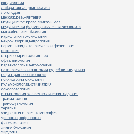
кардиология
лабораторная диагностика
логопедия
массаж,реабилитация
медицинское право,приказы моз
медицинская,фармацевтическая экономика
микробиология,биология
наркология,токсикология
нейрохирургия,неврология
нормальная,патологическая физиология
онкология
оториноларингология,лор
офтальмология
паразитология,энтомология
патологическая анатомия,судебная медицина
педиатрия,неонатология
психиатрия,психология
пульмонология,фтизиатрия
сексопатология
стоматология,челюстно-лицевая хирургия
травматология
трансфузиология
терапия
узи,рентгенология,томография
урология,нефрология
фармакология
химия,биохимия
хирургия