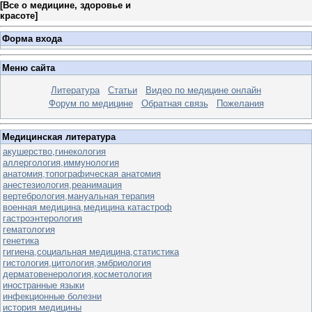
[
Все о медицине, здоровье и
красоте
]
Форма входа
Меню сайта
Литература
Статьи
Видео по медицине онлайн
Форум по медицине
Обратная связь
Пожелания
Медицинская литература
акушерство,гинекология
аллергология,иммунология
анатомия,топографическая анатомия
анестезиология,реанимация
вертебрология,мануальная терапия
военная медицина,медицина катастроф
гастроэнтерология
гематология
генетика
гигиена,социальная медицина,статистика
гистология,цитология,эмбриология
дерматовенерология,косметология
иностранные языки
инфекционные болезни
история медицины